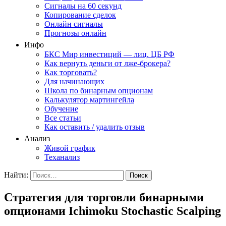
Сигналы на 60 секунд
Копирование сделок
Онлайн сигналы
Прогнозы онлайн
Инфо
БКС Мир инвестиций — лиц. ЦБ РФ
Как вернуть деньги от лже-брокера?
Как торговать?
Для начинающих
Школа по бинарным опционам
Калькулятор мартингейла
Обучение
Все статьи
Как оставить / удалить отзыв
Анализ
Живой график
Теханализ
Найти:
Стратегия для торговли бинарными
опционами Ichimoku Stochastic Scalping