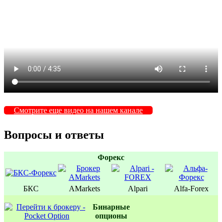
Смотрите еще видео на нашем канале
Вопросы и ответы
Форекс
БКС
AMarkets
Alpari
Alfa-Forex
Бинаpные
oпционы