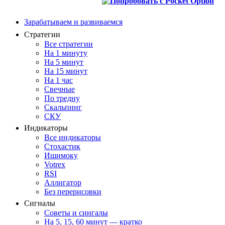
Зарабатываем и развиваемся
Стратегии
Все стратегии
На 1 минуту
На 5 минут
На 15 минут
На 1 час
Свечные
По тредну
Скальпинг
СКУ
Индикаторы
Все индикаторы
Стохастик
Ишимоку
Votrex
RSI
Аллигатор
Без перерисовки
Сигналы
Советы и сингалы
На 5, 15, 60 минут — кратко