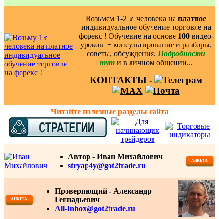
Возьмем 1-2 ‍♂️ человека на
платное
индивидуальное обучение торговле на
форекс ! Обучение на основе
100
видео-
уроков ️ + консультирование и разборы,
советы, обсуждения.
Подробности
тут
и в личном общении...
КОНТАКТЫ -
Читайте полезные разделы сайта
Автор -
Иван Михайлович
АНКЕТА
stryap4y@got2trade.ru
Проверяющий - Александр
Геннадьевич
АНКЕТА
All-Inbox@got2trade.ru