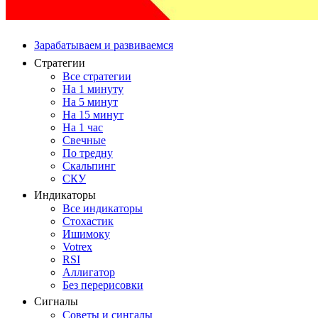
Зарабатываем и развиваемся
Стратегии
Все стратегии
На 1 минуту
На 5 минут
На 15 минут
На 1 час
Свечные
По тредну
Скальпинг
СКУ
Индикаторы
Все индикаторы
Стохастик
Ишимоку
Votrex
RSI
Аллигатор
Без перерисовки
Сигналы
Советы и сингалы