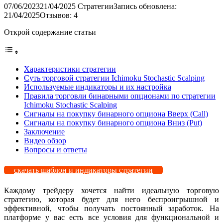
07/06/2023
21/04/2025
Стратегии
Запись обновлена:
21/04/2025
Отзывов: 4
Открой содержание статьи
Характеристики стратегии
Суть торговой стратегии Ichimoku Stochastic Scalping
Используемые индикаторы и их настройка
Правила торговли бинарными опционами по стратегии
Ichimoku Stochastic Scalping
Сигналы на покупку бинарного опциона Вверх (Call)
Сигналы на покупку бинарного опциона Вниз (Put)
Заключение
Видео обзор
Вопросы и ответы
скачать шаблон и индикаторы стратегии
Каждому трейдеру хочется найти идеальную торговую
стратегию, которая будет для него беспроигрышной и
эффективной, чтобы получать постоянный заработок. На
платформе у вас есть все условия для функциональной и