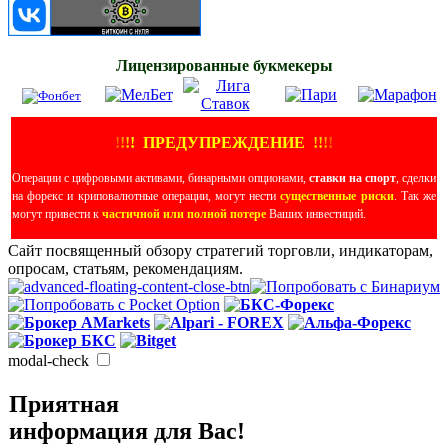
Лицензированные букмекеры
!
!
!
!
ПРЕДУПРЕЖДЕНИЕ
!!
!
!
Операции с цифровыми активами, бинарными опционами,
ставки на спорт
, сделки
на форекс и криповалютные операции, могут нести
существенные риски
. Так же
могут привести к
частичной или полной потере
Ваших инвестиций.
Сайт посвященный обзору стратегий торговли, индикаторам,
опросам, статьям, рекомендациям.
modal-check
Приятная
информация для Вас!