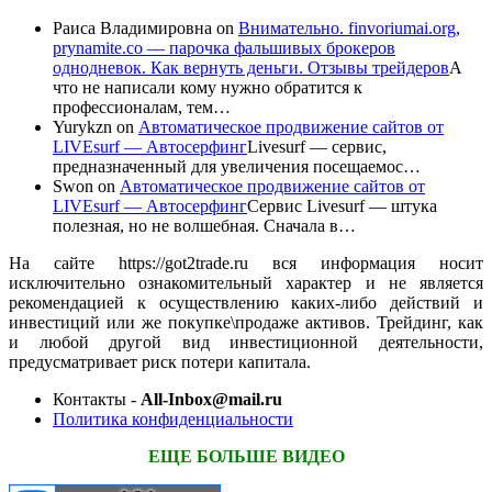
Раиса Владимировна
on
Внимательно. finvoriumai.org,
prynamite.co — парочка фальшивых брокеров
однодневок. Как вернуть деньги. Отзывы трейдеров
А
что не написали кому нужно обратится к
профессионалам, тем…
Yurykzn
on
Автоматическое продвижение сайтов от
LIVEsurf — Автосерфинг
Livesurf — сервис,
предназначенный для увеличения посещаемос…
Swon
on
Автоматическое продвижение сайтов от
LIVEsurf — Автосерфинг
Сервис Livesurf — штука
полезная, но не волшебная. Сначала в…
На сайте https://got2trade.ru вся информация носит
исключительно ознакомительный характер и не является
рекомендацией к осуществлению каких-либо действий и
инвестиций или же покупке\продаже активов. Трейдинг, как
и любой другой вид инвестиционной деятельности,
предусматривает риск потери капитала.
Контакты -
All-Inbox@mail.ru
Политика конфиденциальности
ЕЩЕ БОЛЬШЕ ВИДЕО