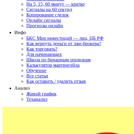
На 5, 15, 60 минут — кратко
Сигналы на 60 секунд
Копирование сделок
Онлайн сигналы
Прогнозы онлайн
Инфо
БКС Мир инвестиций — лиц. ЦБ РФ
Как вернуть деньги от лже-брокера?
Как торговать?
Для начинающих
Школа по бинарным опционам
Калькулятор мартингейла
Обучение
Все статьи
Как оставить / удалить отзыв
Анализ
Живой график
Теханализ