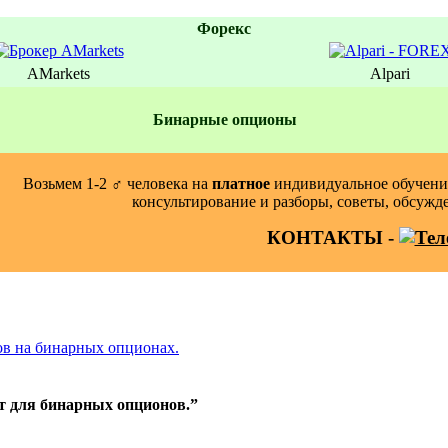
Форекс
AMarkets
Alpari
Бинаpные oпционы
Возьмем 1-2 ‍♂️ человека на
платное
индивидуальное обучение
консультирование и разборы, советы, обсужд
КОНТАКТЫ -
тов на бинарных опционах.
ут для бинарных опционов.
”