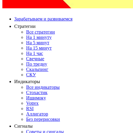
Зарабатываем и развиваемся
Стратегии
Все стратегии
На 1 минуту
На 5 минут
На 15 минут
На 1 час
Свечные
По тредну
Скальпинг
СКУ
Индикаторы
Все индикаторы
Стохастик
Ишимоку
Votrex
RSI
Аллигатор
Без перерисовки
Сигналы
Советы и сингалы