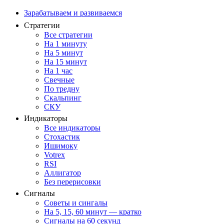
Зарабатываем и развиваемся
Стратегии
Все стратегии
На 1 минуту
На 5 минут
На 15 минут
На 1 час
Свечные
По тредну
Скальпинг
СКУ
Индикаторы
Все индикаторы
Стохастик
Ишимоку
Votrex
RSI
Аллигатор
Без перерисовки
Сигналы
Советы и сингалы
На 5, 15, 60 минут — кратко
Сигналы на 60 секунд