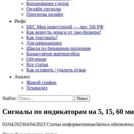
Копирование сделок
Онлайн сигналы
Прогнозы онлайн
Инфо
БКС Мир инвестиций — лиц. ЦБ РФ
Как вернуть деньги от лже-брокера?
Как торговать?
Для начинающих
Школа по бинарным опционам
Калькулятор мартингейла
Обучение
Все статьи
Как оставить / удалить отзыв
Анализ
Живой график
Теханализ
Найти:
Сигналы по индикаторам на 5, 15, 60 м
03/04/2023
04/04/2023
Статьи информативные
Запись обновлена: