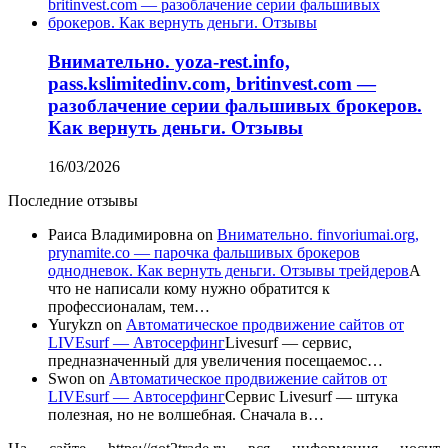
Внимательно. yoza-rest.info,
pass.kslimitedinv.com, britinvest.com —
разоблачение серии фальшивых брокеров.
Как вернуть деньги. Отзывы
16/03/2026
Последние отзывы
Раиса Владимировна
on
Внимательно. finvoriumai.org,
prynamite.co — парочка фальшивых брокеров
однодневок. Как вернуть деньги. Отзывы трейдеров
А
что не написали кому нужно обратится к
профессионалам, тем…
Yurykzn
on
Автоматическое продвижение сайтов от
LIVEsurf — Автосерфинг
Livesurf — сервис,
предназначенный для увеличения посещаемос…
Swon
on
Автоматическое продвижение сайтов от
LIVEsurf — Автосерфинг
Сервис Livesurf — штука
полезная, но не волшебная. Сначала в…