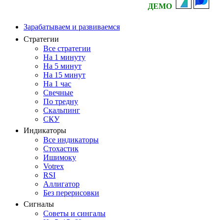
ДЕМО
Зарабатываем и развиваемся
Стратегии
Все стратегии
На 1 минуту
На 5 минут
На 15 минут
На 1 час
Свечные
По тредну
Скальпинг
СКУ
Индикаторы
Все индикаторы
Стохастик
Ишимоку
Votrex
RSI
Аллигатор
Без перерисовки
Сигналы
Советы и сингалы