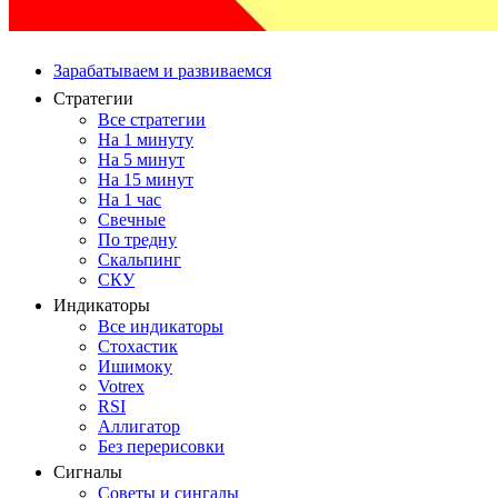
Зарабатываем и развиваемся
Стратегии
Все стратегии
На 1 минуту
На 5 минут
На 15 минут
На 1 час
Свечные
По тредну
Скальпинг
СКУ
Индикаторы
Все индикаторы
Стохастик
Ишимоку
Votrex
RSI
Аллигатор
Без перерисовки
Сигналы
Советы и сингалы