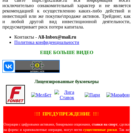
На сайте https://got2trade.ru вся информация носит
исключительно ознакомительный характер и не является
рекомендацией к осуществлению каких-либо действий и
инвестиций или же покупке\продаже активов. Трейдинг, как
и любой другой вид инвестиционной деятельности,
предусматривает риск потери капитала.
Контакты -
All-Inbox@mail.ru
Политика конфиденциальности
ЕЩЕ БОЛЬШЕ ВИДЕО
Лицензированные букмекеры
!
!
!
!
ПРЕДУПРЕЖДЕНИЕ
!!
!
!
Операции с цифровыми активами, бинарными опционами,
ставки на спорт
, сделки
на форекс и криповалютные операции, могут нести
существенные риски
. Так же