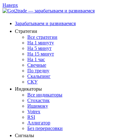
Наверх
Зарабатываем и развиваемся
Стратегии
Все стратегии
На 1 минуту
На 5 минут
На 15 минут
На 1 час
Свечные
По тредну
Скальпинг
СКУ
Индикаторы
Все индикаторы
Стохастик
Ишимоку
Votrex
RSI
Аллигатор
Без перерисовки
Сигналы