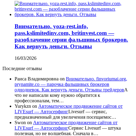
Внимательно. yoza-rest.info,
pass.kslimitedinv.com, britinvest.com —
разоблачение серии фальшивых брокеров.
Как вернуть деньги. Отзывы
16/03/2026
Последние отзывы
Раиса Владимировна
on
Внимательно. finvoriumai.org,
prynamite.co — парочка фальшивых брокеров
однодневок. Как вернуть деньги. Отзывы трейдеров
А
что не написали кому нужно обратится к
профессионалам, тем…
Yurykzn
on
Автоматическое продвижение сайтов от
LIVEsurf — Автосерфинг
Livesurf — сервис,
предназначенный для увеличения посещаемос…
Swon
on
Автоматическое продвижение сайтов от
LIVEsurf — Автосерфинг
Сервис Livesurf — штука
полезная, но не волшебная. Сначала в…