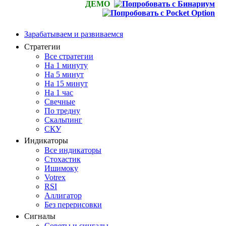
ДЕМО
Зарабатываем и развиваемся
Стратегии
Все стратегии
На 1 минуту
На 5 минут
На 15 минут
На 1 час
Свечные
По тредну
Скальпинг
СКУ
Индикаторы
Все индикаторы
Стохастик
Ишимоку
Votrex
RSI
Аллигатор
Без перерисовки
Сигналы
Советы и сингалы