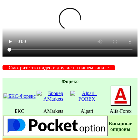
Смотрите это видео и другие на нашем канале
Форекс
БКС
AMarkets
Alpari
Alfa-Forex
Бинаpные
oпционы