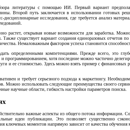
бзора литературы с помощью ИИ. Первый вариант предпола
ины. Второй путь заключается в использовании готовых реш
с-дисциплинарные исследования, где требуется анализ материал
ледований.
нно растет, открывая новые возможности для заработка. Можно
 Также существует вариант создания единоразовых отчетов по
ничества. Немаловажным фактором успеха становится способнос
дать определенными компетенциями. Прежде всего, это глуб
и программированием, хотя последние можно частично делегиро
уги и ее стоимостью. Здесь можно взять пример с финансовых р
вативен и требует серьезного подхода к маркетингу. Необходи
в. Можно использовать следующие преимущества своего сервиса:
чные научные области, гибкость настройки параметров поиска.
ях
действительно важные аспекты из общего потока информации. С
тальные идеи публикации. Это позволяет существенно сэкон
ия ключевых моментов напрямую зависит от качества обучения 