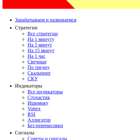
Зарабатываем и развиваемся
Стратегии
Все стратегии
На 1 минуту
На 5 минут
На 15 минут
На 1 час
Свечные
По тредну
Скальпинг
СКУ
Индикаторы
Все индикаторы
Стохастик
Ишимоку
Votrex
RSI
Аллигатор
Без перерисовки
Сигналы
Советы и сингалы