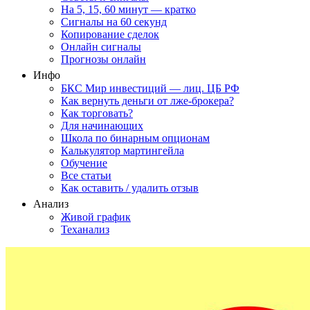
На 5, 15, 60 минут — кратко
Сигналы на 60 секунд
Копирование сделок
Онлайн сигналы
Прогнозы онлайн
Инфо
БКС Мир инвестиций — лиц. ЦБ РФ
Как вернуть деньги от лже-брокера?
Как торговать?
Для начинающих
Школа по бинарным опционам
Калькулятор мартингейла
Обучение
Все статьи
Как оставить / удалить отзыв
Анализ
Живой график
Теханализ