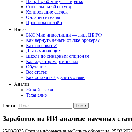
На 5, 15, 60 минут — кратко
Сигналы на 60 секунд
Копирование сделок
Онлайн сигналы
Прогнозы онлайн
Инфо
БКС Мир инвестиций — лиц. ЦБ РФ
Как вернуть деньги от лже-брокера?
Как торговать?
Для начинающих
Школа по бинарным опционам
Калькулятор мартингейла
Обучение
Все статьи
Как оставить / удалить отзыв
Анализ
Живой график
Теханализ
Найти:
Заработок на ИИ-анализе научных стат
25/03/2025
Статьи информативные
Запись обновлена: 25/03/202