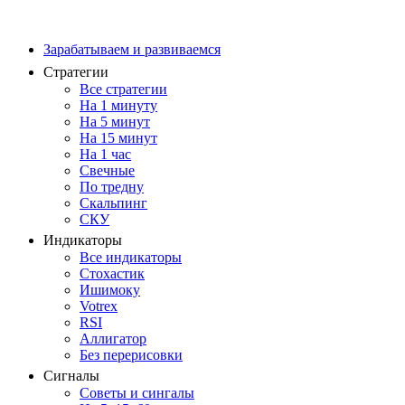
Зарабатываем и развиваемся
Стратегии
Все стратегии
На 1 минуту
На 5 минут
На 15 минут
На 1 час
Свечные
По тредну
Скальпинг
СКУ
Индикаторы
Все индикаторы
Стохастик
Ишимоку
Votrex
RSI
Аллигатор
Без перерисовки
Сигналы
Советы и сингалы