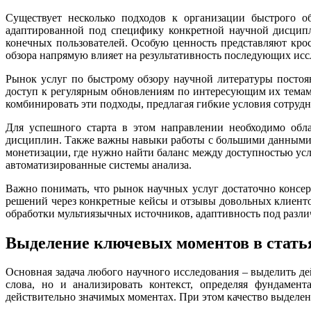
Существует несколько подходов к организации быстрого о
адаптированной под специфику конкретной научной дисципл
конечных пользователей. Особую ценность представляют крос
обзора напрямую влияет на результативность последующих исс
Рынок услуг по быстрому обзору научной литературы постоя
доступ к регулярным обновлениям по интересующим их темам.
комбинировать эти подходы, предлагая гибкие условия сотруд
Для успешного старта в этом направлении необходимо обла
дисциплин. Также важны навыки работы с большими данными 
монетизации, где нужно найти баланс между доступностью усл
автоматизированные системы анализа.
Важно понимать, что рынок научных услуг достаточно консер
решений через конкретные кейсы и отзывы довольных клиенто
обработки мультиязычных источников, адаптивность под разли
Выделение ключевых моментов в стать
Основная задача любого научного исследования – выделить 
слова, но и анализировать контекст, определяя фундамен
действительно значимых моментах. При этом качество выделен