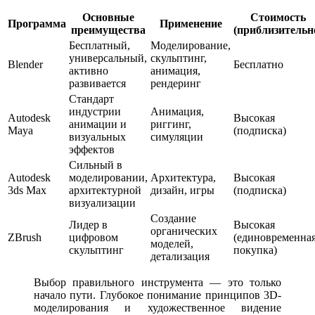
Основные
Стоимость
Программа
Применение
преимущества
(приблизительн
Бесплатный,
Моделирование,
универсальный,
скульптинг,
Blender
Бесплатно
активно
анимация,
развивается
рендеринг
Стандарт
индустрии
Анимация,
Autodesk
Высокая
анимации и
риггинг,
Maya
(подписка)
визуальных
симуляции
эффектов
Сильный в
Autodesk
моделировании,
Архитектура,
Высокая
3ds Max
архитектурной
дизайн, игры
(подписка)
визуализации
Создание
Лидер в
Высокая
органических
ZBrush
цифровом
(единовременна
моделей,
скульптинг
покупка)
детализация
Выбор правильного инструмента — это только
начало пути. Глубокое понимание принципов 3D-
моделирования и художественное видение