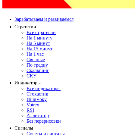
Зарабатываем и развиваемся
Стратегии
Все стратегии
На 1 минуту
На 5 минут
На 15 минут
На 1 час
Свечные
По тредну
Скальпинг
СКУ
Индикаторы
Все индикаторы
Стохастик
Ишимоку
Votrex
RSI
Аллигатор
Без перерисовки
Сигналы
Советы и сингалы