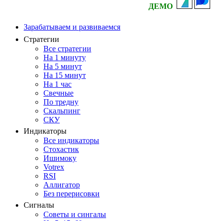
ДЕМО
Зарабатываем и развиваемся
Стратегии
Все стратегии
На 1 минуту
На 5 минут
На 15 минут
На 1 час
Свечные
По тредну
Скальпинг
СКУ
Индикаторы
Все индикаторы
Стохастик
Ишимоку
Votrex
RSI
Аллигатор
Без перерисовки
Сигналы
Советы и сингалы