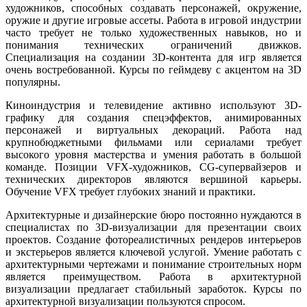
художников, способных создавать персонажей, окружение,
оружие и другие игровые ассеты. Работа в игровой индустрии
часто требует не только художественных навыков, но и
понимания технических ограничений движков.
Специализация на создании 3D-контента для игр является
очень востребованной. Курсы по геймдеву с акцентом на 3D
популярны.
Киноиндустрия и телевидение активно используют 3D-
графику для создания спецэффектов, анимированных
персонажей и виртуальных декораций. Работа над
крупнобюджетными фильмами или сериалами требует
высокого уровня мастерства и умения работать в большой
команде. Позиции VFX-художников, CG-супервайзеров и
технических директоров являются вершиной карьеры.
Обучение VFX требует глубоких знаний и практики.
Архитектурные и дизайнерские бюро постоянно нуждаются в
специалистах по 3D-визуализации для презентации своих
проектов. Создание фотореалистичных рендеров интерьеров
и экстерьеров является ключевой услугой. Умение работать с
архитектурными чертежами и понимание строительных норм
является преимуществом. Работа в архитектурной
визуализации предлагает стабильный заработок. Курсы по
архитектурной визуализации пользуются спросом.