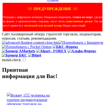
!
!
!
!
ПРЕДУПРЕЖДЕНИЕ
!!
!
!
Операции с цифровыми активами, бинарными опционами,
ставки на спорт
, сделки
на форекс и криповалютные операции, могут нести
существенные риски
. Так же
могут привести к
частичной или полной потере
Ваших инвестиций.
Сайт посвященный обзору стратегий торговли, индикаторам,
опросам, статьям, рекомендациям.
modal-check
Приятная
информация для Вас!