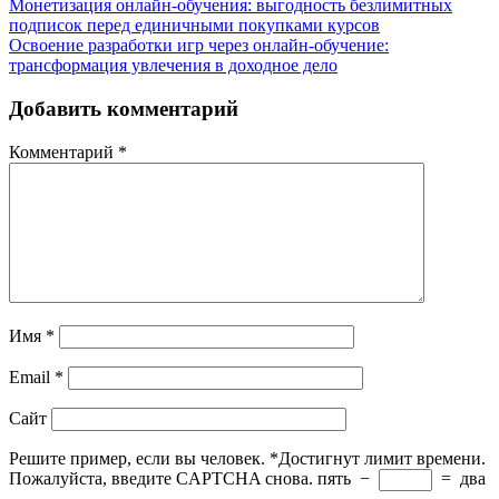
Монетизация онлайн-обучения: выгодность безлимитных
подписок перед единичными покупками курсов
Освоение разработки игр через онлайн-обучение:
трансформация увлечения в доходное дело
Добавить комментарий
Комментарий
*
Имя
*
Email
*
Сайт
Решите пример, если вы человек.
*
Достигнут лимит времени.
Пожалуйста, введите CAPTCHA снова.
пять
−
=
два