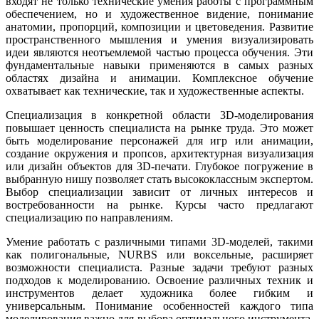
входят не только технические умения работы с программным
обеспечением, но и художественное видение, понимание
анатомии, пропорций, композиции и цветоведения. Развитие
пространственного мышления и умения визуализировать
идеи являются неотъемлемой частью процесса обучения. Эти
фундаментальные навыки применяются в самых разных
областях дизайна и анимации. Комплексное обучение
охватывает как технические, так и художественные аспекты.
Специализация в конкретной области 3D-моделирования
повышает ценность специалиста на рынке труда. Это может
быть моделирование персонажей для игр или анимации,
создание окружения и пропсов, архитектурная визуализация
или дизайн объектов для 3D-печати. Глубокое погружение в
выбранную нишу позволяет стать высококлассным экспертом.
Выбор специализации зависит от личных интересов и
востребованности на рынке. Курсы часто предлагают
специализацию по направлениям.
Умение работать с различными типами 3D-моделей, такими
как полигональные, NURBS или воксельные, расширяет
возможности специалиста. Разные задачи требуют разных
подходов к моделированию. Освоение различных техник и
инструментов делает художника более гибким и
универсальным. Понимание особенностей каждого типа
моделирования важно для выбора оптимального инструмента.