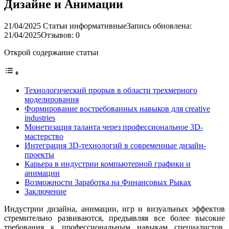
Дизайне и Анимации
21/04/2025
Статьи информативные
Запись обновлена:
21/04/2025
Отзывов: 0
Открой содержание статьи
Технологический прорыв в области трехмерного
моделирования
Формирование востребованных навыков для creative
industries
Монетизация таланта через профессиональное 3D-
мастерство
Интеграция 3D-технологий в современные дизайн-
проекты
Карьера в индустрии компьютерной графики и
анимации
Возможности Заработка на Финансовых Рыках
Заключение
Индустрии дизайна, анимации, игр и визуальных эффектов
стремительно развиваются, предъявляя все более высокие
требования к профессиональным навыкам специалистов.