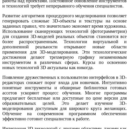
работы над проектами. Постоянное обновление инструментов
и технологий требует непрерывного обучения специалистов.
Развитие алгоритмов процедурного моделирования позволяет
генерировать сложные 3D-объекты и текстуры на основе
заданных правил, что значительно экономит время художника.
Использование сканирующих технологий (фотограмметрии)
для создания 3D-моделей реальных объектов становится все
более распространенным. Технологии виртуальной и
дополненной реальности открывают новые области
применения для 3D-моделирования. Эти технологические
достижения делают трехмерную графику незаменимым
инструментом в различных сферах. Курсы по освоению
новых технологий 3D актуальны как никогда.
Появление дружественных к пользователю интерфейсов в 3D-
редакторах снижает порог входа для новичков. Интуитивно
понятные инструменты и обширные библиотеки готовых
ассетов ускоряют процесс обучения. Многие программы
предлагают бесплатные или доступные по цене версии для
образовательных целей. Это делает изучение 3D-
моделирования доступным для широкого круга желающих.
Обучение на современном программном обеспечении
эффективно готовит специалистов к работе.
Интеграция 3D-технологий с другими областями, такими как