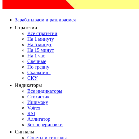
Зарабатываем и развиваемся
Стратегии
Все стратегии
На 1 минуту
На 5 минут
На 15 минут
На 1 час
Свечные
По тредну
Скальпинг
СКУ
Индикаторы
Все индикаторы
Стохастик
Ишимоку
Votrex
RSI
Аллигатор
Без перерисовки
Сигналы
Советы и сингалы