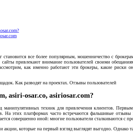
iosar.com?
iosar.com
г становится все более популярным, мошенничество с брокера
om. Эти сайты привлекают внимание пользователей своими обещан
ассмотрим, как именно работают эти брокеры, какие риски он
asiri-osar.co, asiriosar.com?
уют ряд манипулятивных техник для привлечения клиентов. Перв
в. На этих платформах часто встречаются фальшивые отзывы 
ается совершенно иной: многие пользователи сталкиваются с пр
 и акции, которые на первый взгляд выглядят выгодно. Однако