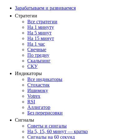
Зарабатываем и развиваемся
Стратегии
Все стратегии
На 1 минуту
На 5 минут
На 15 минут
На 1 час
Свечные
По тредну
Скальпинг
СКУ
Индикаторы
Все индикаторы
Стохастик
Ишимоку
Votrex
RSI
Аллигатор
Без перерисовки
Сигналы
Советы и сингалы
На 5, 15, 60 минут — кратко
Сигналы на 60 секунд