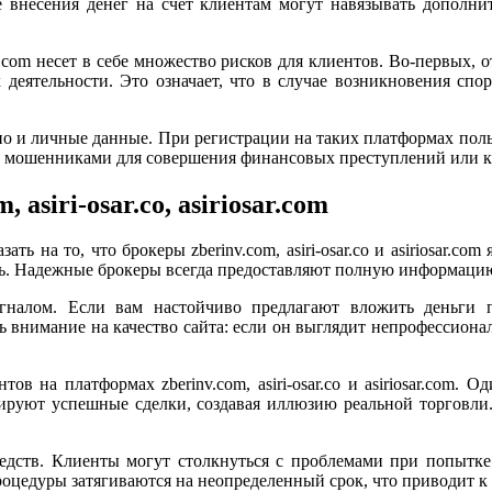
 внесения денег на счет клиентам могут навязывать дополн
iosar.com несет в себе множество рисков для клиентов. Во-первых
деятельности. Это означает, что в случае возникновения спо
 но и личные данные. При регистрации на таких платформах поль
ы мошенниками для совершения финансовых преступлений или к
asiri-osar.co, asiriosar.com
ть на то, что брокеры zberinv.com, asiri-osar.co и asiriosar.
. Надежные брокеры всегда предоставляют полную информацию о
игналом. Если вам настойчиво предлагают вложить деньги 
ь внимание на качество сайта: если он выглядит непрофессиона
в на платформах zberinv.com, asiri-osar.co и asiriosar.com.
ируют успешные сделки, создавая иллюзию реальной торговли.
дств. Клиенты могут столкнуться с проблемами при попытке
оцедуры затягиваются на неопределенный срок, что приводит к 