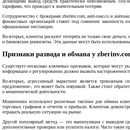
делающими вывод средств практически невозможным. После
тарифами, что приводит к значительным потерям.
Сотрудничество с брокерами zberinv.com, asiri-osar.co и asir
финансовых организаций ставит под сомнение законность их 
официальные инстанции.
Во-вторых, клиенты рискуют потерять не только свои деньги,
и банковские реквизиты. Эти данные могут быть использован
Признаки развода и обмана у zberinv.com, 
Существует несколько ключевых признаков, которые могут указа
информации о регулировании должно вызвать настороженность
Во-вторых, агрессивный маркетинг является тревожным с
предложения», это может быть ловушкой. Также стоит обратит
о мошеннической деятельности.
Мошенники используют различные тактики для обмана клиенто
торговых графиков и отчетов о прибыли. Клиентам демонстр
отражать реальную ситуацию на рынке.
Другой популярный метод — это манипуляция с выводом сре
дополнительные проверки или уплатить налоги. Часто такие пр