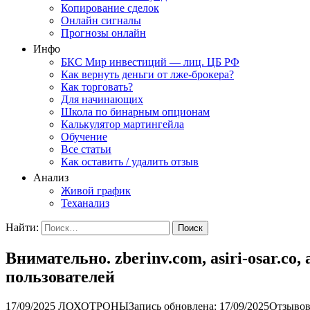
Копирование сделок
Онлайн сигналы
Прогнозы онлайн
Инфо
БКС Мир инвестиций — лиц. ЦБ РФ
Как вернуть деньги от лже-брокера?
Как торговать?
Для начинающих
Школа по бинарным опционам
Калькулятор мартингейла
Обучение
Все статьи
Как оставить / удалить отзыв
Анализ
Живой график
Теханализ
Найти:
Внимательно. zberinv.com, asiri-osar.c
пользователей
17/09/2025
ЛОХОТРОНЫ
Запись обновлена: 17/09/2025
Отзывов