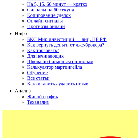
На 5, 15, 60 минут — кратко
Сигналы на 60 секунд
Копирование сделок
Онлайн сигналы
Прогнозы онлайн
Инфо
БКС Мир инвестиций — лиц. ЦБ РФ
Как вернуть деньги от лже-брокера?
Как торговать?
Для начинающих
Школа по бинарным опционам
Калькулятор мартингейла
Обучение
Все статьи
Как оставить / удалить отзыв
Анализ
Живой график
Теханализ