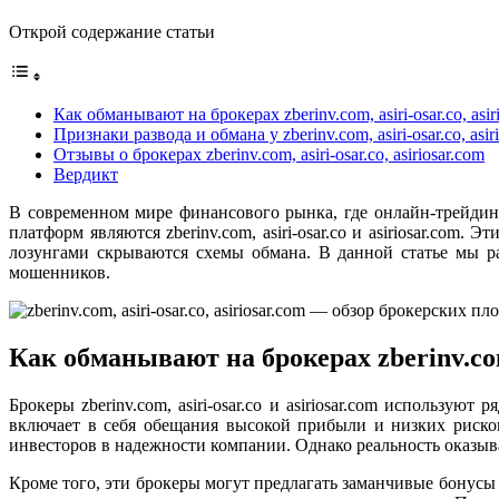
Открой содержание статьи
Как обманывают на брокерах zberinv.com, asiri-osar.co, asir
Признаки развода и обмана у zberinv.com, asiri-osar.co, asir
Отзывы о брокерах zberinv.com, asiri-osar.co, asiriosar.com
Вердикт
В современном мире финансового рынка, где онлайн-трейдин
платформ являются zberinv.com, asiri-osar.co и asiriosar.c
лозунгами скрываются схемы обмана. В данной статье мы р
мошенников.
Как обманывают на брокерах zberinv.com, 
Брокеры zberinv.com, asiri-osar.co и asiriosar.com использ
включает в себя обещания высокой прибыли и низких риско
инвесторов в надежности компании. Однако реальность оказыв
Кроме того, эти брокеры могут предлагать заманчивые бонусы