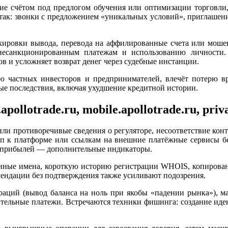
е счётом под предлогом обучения или оптимизации торговли,
атак: звонки с предложением «уникальных условий», приглашени
локировки вывода, перевода на аффилированные счета или мош
несанкционированным платежам и использованию личности.
 и усложняет возврат денег через судебные инстанции.
ю частных инвесторов и предпринимателей, влечёт потерю вр
ые последствия, включая ухудшение кредитной истории.
ollotrade.ru, mobile.apollotrade.ru, priva
ли противоречивые сведения о регуляторе, несоответствие кон
п к платформе или ссылкам на внешние платёжные сервисы без
рхприбылей — дополнительные индикаторы.
нные имена, короткую историю регистрации WHOIS, копирован
мендации без подтверждения также усиливают подозрения.
ций (вывод баланса на ноль при якобы «падении рынка»), ма
тельные платежи. Встречаются техники фишинга: создание идент