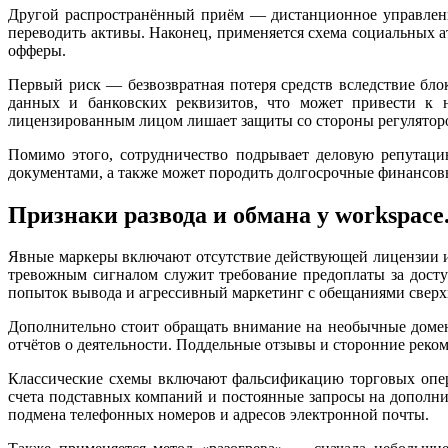
Другой распространённый приём — дистанционное управлени
переводить активы. Наконец, применяется схема социальных 
офферы.
Первый риск — безвозвратная потеря средств вследствие б
данных и банковских реквизитов, что может привести к 
лицензированным лицом лишает защиты со стороны регуляторов
Помимо этого, сотрудничество подрывает деловую репутаци
документами, а также может породить долгосрочные финансов
Признаки развода и обмана у workspace.ap
Явные маркеры включают отсутствие действующей лицензии и
тревожным сигналом служит требование предоплаты за досту
попыток вывода и агрессивный маркетинг с обещаниями све
Дополнительно стоит обращать внимание на необычные доме
отчётов о деятельности. Поддельные отзывы и сторонние реко
Классические схемы включают фальсификацию торговых опера
счета подставных компаний и постоянные запросы на дополни
подмена телефонных номеров и адресов электронной почты.