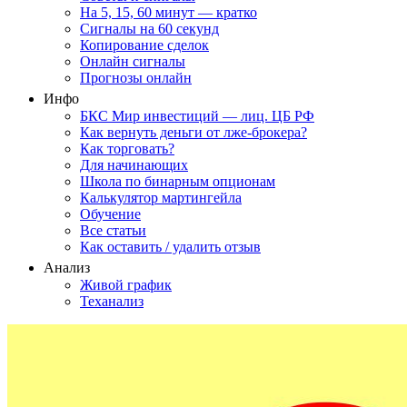
На 5, 15, 60 минут — кратко
Сигналы на 60 секунд
Копирование сделок
Онлайн сигналы
Прогнозы онлайн
Инфо
БКС Мир инвестиций — лиц. ЦБ РФ
Как вернуть деньги от лже-брокера?
Как торговать?
Для начинающих
Школа по бинарным опционам
Калькулятор мартингейла
Обучение
Все статьи
Как оставить / удалить отзыв
Анализ
Живой график
Теханализ