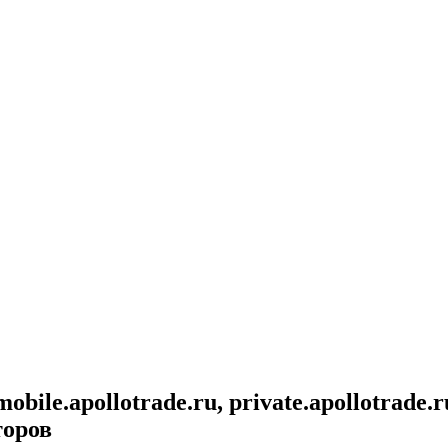
obile.apollotrade.ru, private.apollotrad
торов