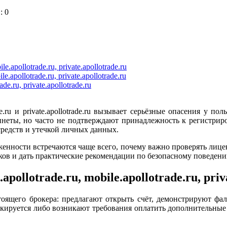
: 0
apollotrade.ru, private.apollotrade.ru
apollotrade.ru, private.apollotrade.ru
e.ru, private.apollotrade.ru
rade.ru и private.apollotrade.ru вызывает серьёзные опасения 
неты, но часто не подтверждают принадлежность к регистриро
редств и утечкой личных данных.
женности встречаются чаще всего, почему важно проверять лице
ков и дать практические рекомендации по безопасному поведен
llotrade.ru, mobile.apollotrade.ru, priva
ящего брокера: предлагают открыть счёт, демонстрируют фа
локируется либо возникают требования оплатить дополнительные