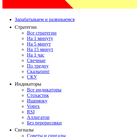
Зарабатываем и развиваемся
Стратегии
Все стратегии
На 1 минуту
На 5 минут
На 15 минут
На 1 час
Свечные
По тредну
Скальпинг
СКУ
Индикаторы
Все индикаторы
Стохастик
Ишимоку
Votrex
RSI
Аллигатор
Без перерисовки
Сигналы
Советы и сингалы