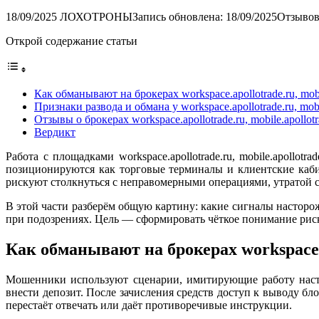
18/09/2025
ЛОХОТРОНЫ
Запись обновлена: 18/09/2025
Отзывов
Открой содержание статьи
Как обманывают на брокерах workspace.apollotrade.ru, mobile.
Признаки развода и обмана у workspace.apollotrade.ru, mobile.
Отзывы о брокерах workspace.apollotrade.ru, mobile.apollotrad
Вердикт
Работа с площадками workspace.apollotrade.ru, mobile.apollot
позиционируются как торговые терминалы и клиентские каби
рискуют столкнуться с неправомерными операциями, утратой с
В этой части разберём общую картину: какие сигналы насторо
при подозрениях. Цель — сформировать чёткое понимание рис
Как обманывают на брокерах workspace.apo
Мошенники используют сценарии, имитирующие работу насто
внести депозит. После зачисления средств доступ к выводу б
перестаёт отвечать или даёт противоречивые инструкции.