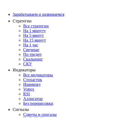
Зарабатываем и развиваемся
Стратегии
Все стратегии
На 1 минуту
На 5 минут
На 15 минут
На 1 час
Свечные
По тредну
Скальпинг
СКУ
Индикаторы
Все индикаторы
Стохастик
Ишимоку
Votrex
RSI
Аллигатор
Без перерисовки
Сигналы
Советы и сингалы