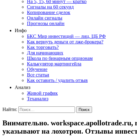
На 5, 15, 60 минут — кратко
Сигналы на 60 секунд
Копирование сделок
Онлайн сигналы
Прогнозы онлайн
Инфо
БКС Мир инвестиций — лиц. ЦБ РФ
Как вернуть деньги от лже-брокера?
Как торговать?
Для начинающих
Школа по бинарным опционам
Калькулятор мартингейла
Обучение
Все статьи
Как оставить / удалить отзыв
Анализ
Живой график
Теханализ
Найти:
Внимательно. workspace.apollotrade.ru, m
указывают на лохотрон. Отзывы инвес