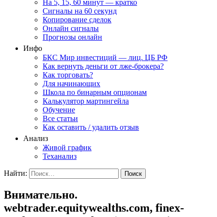
На 5, 15, 60 минут — кратко
Сигналы на 60 секунд
Копирование сделок
Онлайн сигналы
Прогнозы онлайн
Инфо
БКС Мир инвестиций — лиц. ЦБ РФ
Как вернуть деньги от лже-брокера?
Как торговать?
Для начинающих
Школа по бинарным опционам
Калькулятор мартингейла
Обучение
Все статьи
Как оставить / удалить отзыв
Анализ
Живой график
Теханализ
Найти:
Внимательно.
webtrader.equitywealths.com, finex-