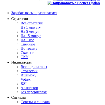
Зарабатываем и развиваемся
Стратегии
Все стратегии
На 1 минуту
На 5 минут
На 15 минут
На 1 час
Свечные
По тредну
Скальпинг
СКУ
Индикаторы
Все индикаторы
Стохастик
Ишимоку
Votrex
RSI
Аллигатор
Без перерисовки
Сигналы
Советы и сингалы