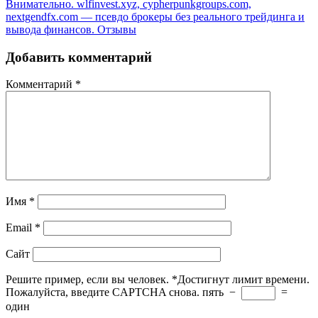
Внимательно. wlfinvest.xyz, cypherpunkgroups.com,
nextgendfx.com — псевдо брокеры без реального трейдинга и
вывода финансов. Отзывы
Добавить комментарий
Комментарий
*
Имя
*
Email
*
Сайт
Решите пример, если вы человек.
*
Достигнут лимит времени.
Пожалуйста, введите CAPTCHA снова.
пять
−
=
один