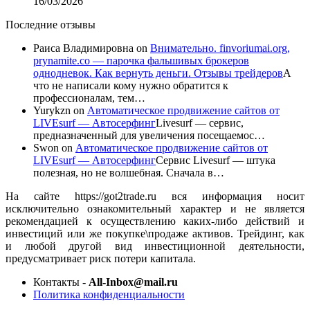
16/03/2026
Последние отзывы
Раиса Владимировна
on
Внимательно. finvoriumai.org,
prynamite.co — парочка фальшивых брокеров
однодневок. Как вернуть деньги. Отзывы трейдеров
А
что не написали кому нужно обратится к
профессионалам, тем…
Yurykzn
on
Автоматическое продвижение сайтов от
LIVEsurf — Автосерфинг
Livesurf — сервис,
предназначенный для увеличения посещаемос…
Swon
on
Автоматическое продвижение сайтов от
LIVEsurf — Автосерфинг
Сервис Livesurf — штука
полезная, но не волшебная. Сначала в…
На сайте https://got2trade.ru вся информация носит
исключительно ознакомительный характер и не является
рекомендацией к осуществлению каких-либо действий и
инвестиций или же покупке\продаже активов. Трейдинг, как
и любой другой вид инвестиционной деятельности,
предусматривает риск потери капитала.
Контакты -
All-Inbox@mail.ru
Политика конфиденциальности