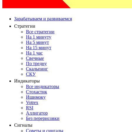
Зарабатываем и развиваемся
Стратегии
Все стратегии
На 1 минуту
На 5 минут
На 15 минут
На 1 час
Свечные
По тредну
Скальпинг
СКУ
Индикаторы
Все индикаторы
Стохастик
Ишимоку
Votrex
RSI
Аллигатор
Без перерисовки
Сигналы
Советы и сингалы