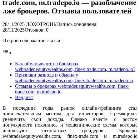
trade.com, m.tradepo.io — разоблачение
лже брокеров. Отзывы пользователей
28/11/2025
ЛОХОТРОНЫ
Запись обновлена:
28/11/2025
Отзывов: 0
Открой содержание статьи
Как обманывают на брокерах
webtrader.equitywealths.com, finex-trade.com, m.tradepo.io?
Признаки развода и обмана у
webtrader.equitywealths.com, finex-trade.com, m.tradepo.io
Отзывы о брокерах webtrader.equitywealths.com, finex-
trade.com, m.tradepo.io
Вердикт
В последние годы рынок онлайн-трейдинга стал
привлекательным местом для инвесторов, стремящихся
увеличить свои доходы. Однако вместе с ростом
популярности появились и мошеннические схемы, которые
используют неопытных трейдеров. Брокеры
webtrader.equitywealths.com, finex-trade.com и m.tradepo.io