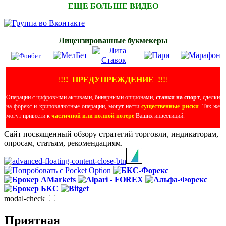
ЕЩЕ БОЛЬШЕ ВИДЕО
Лицензированные букмекеры
!
!
!
!
ПРЕДУПРЕЖДЕНИЕ
!!
!
!
Операции с цифровыми активами, бинарными опционами,
ставки на спорт
, сделки
на форекс и криповалютные операции, могут нести
существенные риски
. Так же
могут привести к
частичной или полной потере
Ваших инвестиций.
Сайт посвященный обзору стратегий торговли, индикаторам,
опросам, статьям, рекомендациям.
modal-check
Приятная