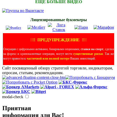
ЕЩЕ БОЛЬШЕ ВИДЕО
Лицензированные букмекеры
!
!
!
!
ПРЕДУПРЕЖДЕНИЕ
!!
!
!
Операции с цифровыми активами, бинарными опционами,
ставки на спорт
, сделки
на форекс и криповалютные операции, могут нести
существенные риски
. Так же
могут привести к
частичной или полной потере
Ваших инвестиций.
Сайт посвященный обзору стратегий торговли, индикаторам,
опросам, статьям, рекомендациям.
modal-check
Приятная
информация для Вас!