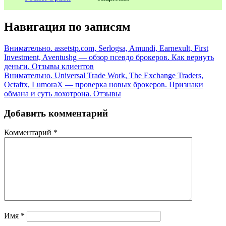
Навигация по записям
Внимательно. assetstp.com, Serlogsa, Amundi, Earnexult, First
Investment, Aventushg — обзор псевдо брокеров. Как вернуть
деньги. Отзывы клиентов
Внимательно. Universal Trade Work, The Exchange Traders,
Octaftx, LumoraX — проверка новых брокеров. Признаки
обмана и суть лохотрона. Отзывы
Добавить комментарий
Комментарий
*
Имя
*