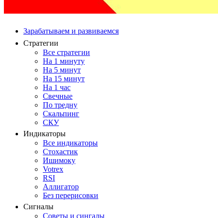
Зарабатываем и развиваемся
Стратегии
Все стратегии
На 1 минуту
На 5 минут
На 15 минут
На 1 час
Свечные
По тредну
Скальпинг
СКУ
Индикаторы
Все индикаторы
Стохастик
Ишимоку
Votrex
RSI
Аллигатор
Без перерисовки
Сигналы
Советы и сингалы