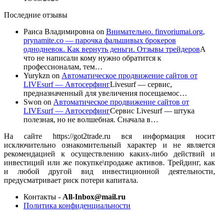
Последние отзывы
Раиса Владимировна
on
Внимательно. finvoriumai.org,
prynamite.co — парочка фальшивых брокеров
однодневок. Как вернуть деньги. Отзывы трейдеров
А
что не написали кому нужно обратится к
профессионалам, тем…
Yurykzn
on
Автоматическое продвижение сайтов от
LIVEsurf — Автосерфинг
Livesurf — сервис,
предназначенный для увеличения посещаемос…
Swon
on
Автоматическое продвижение сайтов от
LIVEsurf — Автосерфинг
Сервис Livesurf — штука
полезная, но не волшебная. Сначала в…
На сайте https://got2trade.ru вся информация носит
исключительно ознакомительный характер и не является
рекомендацией к осуществлению каких-либо действий и
инвестиций или же покупке\продаже активов. Трейдинг, как
и любой другой вид инвестиционной деятельности,
предусматривает риск потери капитала.
Контакты -
All-Inbox@mail.ru
Политика конфиденциальности