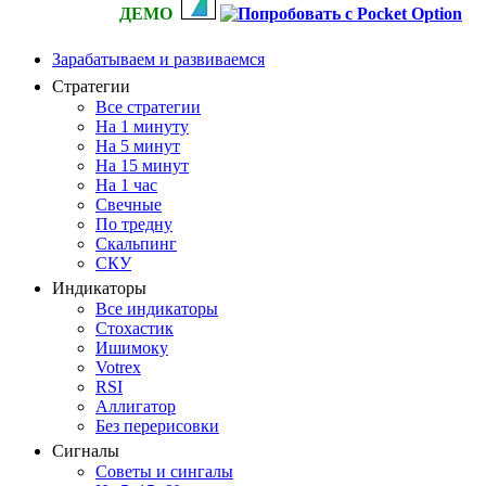
ДЕМО
Зарабатываем и развиваемся
Стратегии
Все стратегии
На 1 минуту
На 5 минут
На 15 минут
На 1 час
Свечные
По тредну
Скальпинг
СКУ
Индикаторы
Все индикаторы
Стохастик
Ишимоку
Votrex
RSI
Аллигатор
Без перерисовки
Сигналы
Советы и сингалы