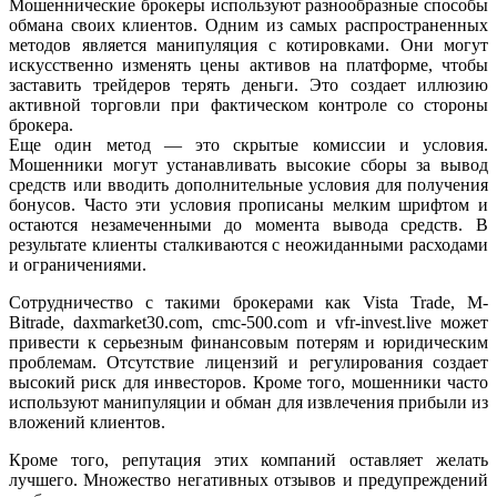
Мошеннические брокеры используют разнообразные способы
обмана своих клиентов. Одним из самых распространенных
методов является манипуляция с котировками. Они могут
искусственно изменять цены активов на платформе, чтобы
заставить трейдеров терять деньги. Это создает иллюзию
активной торговли при фактическом контроле со стороны
брокера.
Еще один метод — это скрытые комиссии и условия.
Мошенники могут устанавливать высокие сборы за вывод
средств или вводить дополнительные условия для получения
бонусов. Часто эти условия прописаны мелким шрифтом и
остаются незамеченными до момента вывода средств. В
результате клиенты сталкиваются с неожиданными расходами
и ограничениями.
Сотрудничество с такими брокерами как Vista Trade, M-
Bitrade, daxmarket30.com, cmc-500.com и vfr-invest.live может
привести к серьезным финансовым потерям и юридическим
проблемам. Отсутствие лицензий и регулирования создает
высокий риск для инвесторов. Кроме того, мошенники часто
используют манипуляции и обман для извлечения прибыли из
вложений клиентов.
Кроме того, репутация этих компаний оставляет желать
лучшего. Множество негативных отзывов и предупреждений