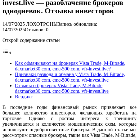
invest.live — разоблачение брокеров
однодневок. Отзывы инвесторов
14/07/2025
ЛОХОТРОНЫ
Запись обновлена:
14/07/2025
Отзывов: 0
Открой содержание статьи
Как обманывают на брокерах Vista Trade, M-Bitrade,
daxmarket30.com, cmc-500.com, vfr-invest.live?
Признаки развода и обмана у Vista Trade, M-Bitrade,
daxmarket30.com, cmc-500.com, vfr-invest.live
Отзывы о брокерах Vista Trade, M-Bitrade,
daxmarket30.com, cmc-500.com, vfr-invest.live
Вердикт
В последние годы финансовый рынок привлекает все
большее количество инвесторов, желающих заработать на
торговле. Однако с ростом интереса к трейдингу
увеличивается и количество мошеннических схем, которые
используют недобросовестные брокеры. В данной статье мы
рассмотрим опасные брокеры, такие как Vista Trade, M-Bitrade,