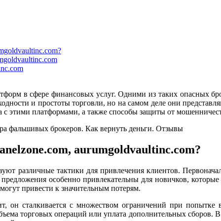
mgoldvaultinc.com?
mgoldvaultinc.com
inc.com
форм в сфере финансовых услуг. Одними из таких опасных брокер
одности и простоты торговли, но на самом деле они представля
 с этими платформами, а также способы защиты от мошенничест
anelzone.com, aurumgoldvaultinc.com?
ользуют различные тактики для привлечения клиентов. Первонача
предложения особенно привлекательны для новичков, которые 
могут привести к значительным потерям.
зит, он сталкивается с множеством ограничений при попытке 
ъема торговых операций или уплата дополнительных сборов. В 