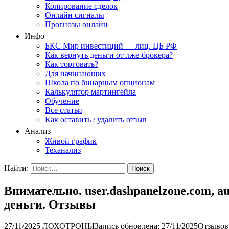
Копирование сделок
Онлайн сигналы
Прогнозы онлайн
Инфо
БКС Мир инвестиций — лиц. ЦБ РФ
Как вернуть деньги от лже-брокера?
Как торговать?
Для начинающих
Школа по бинарным опционам
Калькулятор мартингейла
Обучение
Все статьи
Как оставить / удалить отзыв
Анализ
Живой график
Теханализ
Найти:
Внимательно. user.dashpanelzone.com, 
деньги. Отзывы
27/11/2025
ЛОХОТРОНЫ
Запись обновлена: 27/11/2025
Отзывов: