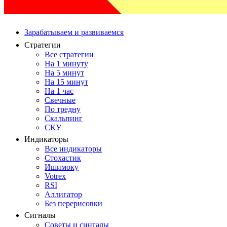
Зарабатываем и развиваемся
Стратегии
Все стратегии
На 1 минуту
На 5 минут
На 15 минут
На 1 час
Свечные
По тредну
Скальпинг
СКУ
Индикаторы
Все индикаторы
Стохастик
Ишимоку
Votrex
RSI
Аллигатор
Без перерисовки
Сигналы
Советы и сингалы