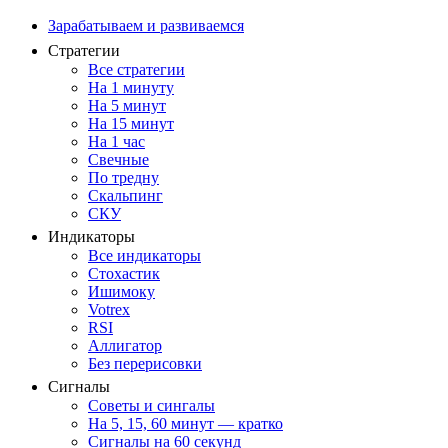
Зарабатываем и развиваемся
Стратегии
Все стратегии
На 1 минуту
На 5 минут
На 15 минут
На 1 час
Свечные
По тредну
Скальпинг
СКУ
Индикаторы
Все индикаторы
Стохастик
Ишимоку
Votrex
RSI
Аллигатор
Без перерисовки
Сигналы
Советы и сингалы
На 5, 15, 60 минут — кратко
Сигналы на 60 секунд