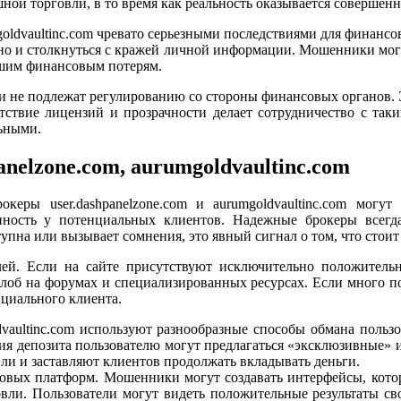
ной торговли, в то время как реальность оказывается совершенн
goldvaultinc.com чревато серьезными последствиями для финансо
а, но и столкнуться с кражей личной информации. Мошенники м
ьшим финансовым потерям.
 и не подлежат регулированию со стороны финансовых органов. Э
утствие лицензий и прозрачности делает сотрудничество с та
ьными.
anelzone.com, aurumgoldvaultinc.com
океры user.dashpanelzone.com и aurumgoldvaultinc.com мог
ность у потенциальных клиентов. Надежные брокеры всегд
пна или вызывает сомнения, это явный сигнал о том, что стоит
елей. Если на сайте присутствуют исключительно положител
лоб на форумах и специализированных ресурсах. Если много п
циального клиента.
dvaultinc.com используют разнообразные способы обмана польз
ия депозита пользователю могут предлагаться «эксклюзивные» 
и и заставляют клиентов продолжать вкладывать деньги.
овых платформ. Мошенники могут создавать интерфейсы, котор
вли. Пользователи могут видеть положительные результаты сво