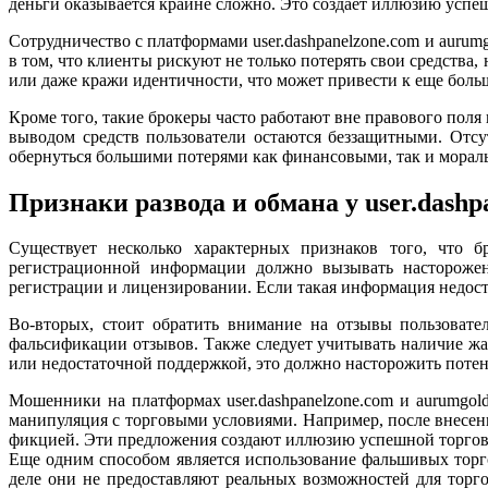
деньги оказывается крайне сложно. Это создает иллюзию успеш
Сотрудничество с платформами user.dashpanelzone.com и aurum
в том, что клиенты рискуют не только потерять свои средств
или даже кражи идентичности, что может привести к еще бол
Кроме того, такие брокеры часто работают вне правового поля
выводом средств пользователи остаются беззащитными. Отс
обернуться большими потерями как финансовыми, так и морал
Признаки развода и обмана у user.dashp
Существует несколько характерных признаков того, что бр
регистрационной информации должно вызывать насторожен
регистрации и лицензировании. Если такая информация недосту
Во-вторых, стоит обратить внимание на отзывы пользоват
фальсификации отзывов. Также следует учитывать наличие жа
или недостаточной поддержкой, это должно насторожить потен
Мошенники на платформах user.dashpanelzone.com и aurumgol
манипуляция с торговыми условиями. Например, после внесен
фикцией. Эти предложения создают иллюзию успешной торговл
Еще одним способом является использование фальшивых торг
деле они не предоставляют реальных возможностей для торго