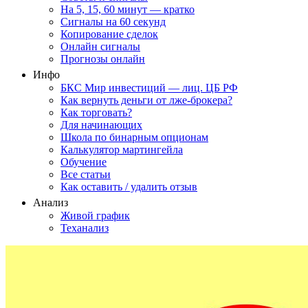
На 5, 15, 60 минут — кратко
Сигналы на 60 секунд
Копирование сделок
Онлайн сигналы
Прогнозы онлайн
Инфо
БКС Мир инвестиций — лиц. ЦБ РФ
Как вернуть деньги от лже-брокера?
Как торговать?
Для начинающих
Школа по бинарным опционам
Калькулятор мартингейла
Обучение
Все статьи
Как оставить / удалить отзыв
Анализ
Живой график
Теханализ