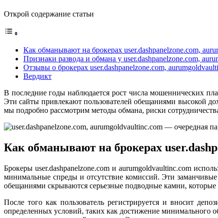
Открой содержание статьи
Как обманывают на брокерах user.dashpanelzone.com, auru
Признаки развода и обмана у user.dashpanelzone.com, auru
Отзывы о брокерах user.dashpanelzone.com, aurumgoldvault
Вердикт
В последние годы наблюдается рост числа мошеннических плат
Эти сайты привлекают пользователей обещаниями высокой дох
мы подробно рассмотрим методы обмана, риски сотрудничества
Как обманывают на брокерах user.dashp
Брокеры user.dashpanelzone.com и aurumgoldvaultinc.com исп
минимальные спреды и отсутствие комиссий. Эти заманчивые 
обещаниями скрываются серьезные подводные камни, которые 
После того как пользователь регистрируется и вносит депо
определенных условий, таких как достижение минимального об