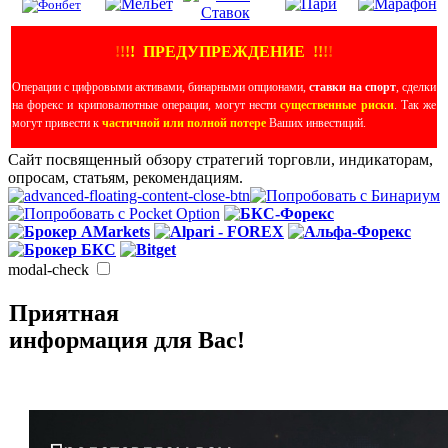
!
!
!
!
ПРЕДУПРЕЖДЕНИЕ
!!
!
!
Операции с цифровыми активами, бинарными опционами,
ставки на спорт
, сделки
на форекс и криповалютные операции, могут нести
существенные риски
. Так же
могут привести к
частичной или полной потере
Ваших инвестиций.
Сайт посвященный обзору стратегий торговли, индикаторам,
опросам, статьям, рекомендациям.
modal-check
Приятная
информация для Вас!