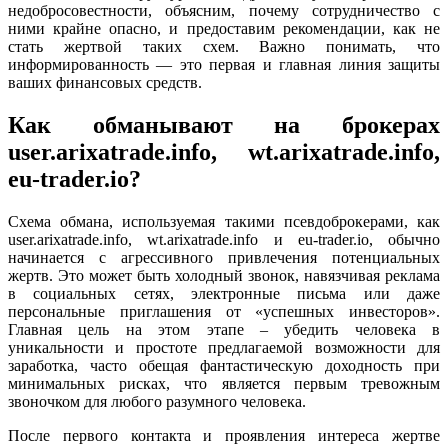
недобросовестности, объясним, почему сотрудничество с
ними крайне опасно, и предоставим рекомендации, как не
стать жертвой таких схем. Важно понимать, что
информированность — это первая и главная линия защиты
ваших финансовых средств.
Как обманывают на брокерах
user.arixatrade.info, wt.arixatrade.info,
eu-trader.io?
Схема обмана, используемая такими псевдоброкерами, как
user.arixatrade.info, wt.arixatrade.info и eu-trader.io, обычно
начинается с агрессивного привлечения потенциальных
жертв. Это может быть холодный звонок, навязчивая реклама
в социальных сетях, электронные письма или даже
персональные приглашения от «успешных инвесторов».
Главная цель на этом этапе – убедить человека в
уникальности и простоте предлагаемой возможности для
заработка, часто обещая фантастическую доходность при
минимальных рисках, что является первым тревожным
звоночком для любого разумного человека.
После первого контакта и проявления интереса жертве