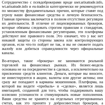
Сотрудничество с псевдоброкерами вроде user.arixatrade.info,
wt.arixatrade.info и eu-trader.io категорически не рекомендуется
по множеству фундаментальных причин, которые ставят под
угрозу ваши финансовые средства и личную безопасность.
Главная причина заключается в полном отсутствии регуляции
их деятельности. В отличие от лицензированных брокеров,
которые обязаны следовать строгим правилам и стандартам,
установленным финансовыми регуляторами, эти платформы
действуют вне правового поля. Это означает, что у вас нет
никакой защиты со стороны закона или контролирующих
органов, если что-то пойдет не так, и вы не сможете подать
жалобу или добиться справедливости через официальные
каналы.
Во-вторых, такие «брокеры» не занимаются реальной
торговлей на финансовых рынках. Их бизнес-модель
основана не на посредничестве в сделках, а исключительно на
присвоении средств клиентов. Деньги, которые вы вносите,
не инвестируются в акции, валюты или другие активы; они
сразу же попадают в карманы мошенников. Платформа, на
которой вы видите «прибыль» и «сделки», является лишь
имитацией, созданной для того, чтобы поддерживать вашу
иллюзию успешности и стимулировать новые пополнения.
Ваши средства не хранятся на отдельных сегрегированных
счетах, как это принято у добросовестных брокеров, а