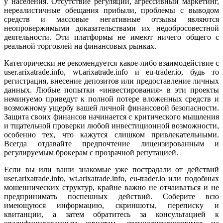
у населения. Отсутствие регуляции, агрессивный маркетинг,
нереалистичные обещания прибыли, проблемы с выводом
средств и массовые негативные отзывы являются
неопровержимыми доказательствами их недобросовестной
деятельности. Эти платформы не имеют ничего общего с
реальной торговлей на финансовых рынках.
Категорически не рекомендуется какое-либо взаимодействие с
user.arixatrade.info, wt.arixatrade.info и eu-trader.io, будь то
регистрация, внесение депозитов или предоставление личных
данных. Любые попытки «инвестирования» в эти проекты
неминуемо приведут к полной потере вложенных средств и
возможному ущербу вашей личной финансовой безопасности.
Защита своих финансов начинается с критического мышления
и тщательной проверки любой инвестиционной возможности,
особенно тех, что кажутся слишком привлекательными.
Всегда отдавайте предпочтение лицензированным и
регулируемым брокерам с прозрачной репутацией.
Если вы или ваши знакомые уже пострадали от действий
user.arixatrade.info, wt.arixatrade.info, eu-trader.io или подобных
мошеннических структур, крайне важно не отчаиваться и не
предпринимать поспешных действий. Соберите всю
имеющуюся информацию, скриншоты, переписку и
квитанции, а затем обратитесь за консультацией к