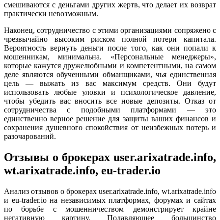
смешиваются с деньгами других жертв, что делает их возврат
практически невозможным.
Наконец, сотрудничество с этими организациями сопряжено с
чрезвычайно высоким риском полной потери капитала.
Вероятность вернуть деньги после того, как они попали к
мошенникам, минимальна. «Персональные менеджеры»,
которые кажутся дружелюбными и компетентными, на самом
деле являются обученными обманщиками, чья единственная
цель — выжать из вас максимум средств. Они будут
использовать любые уловки и психологическое давление,
чтобы убедить вас вносить все новые депозиты. Отказ от
сотрудничества с подобными платформами — это
единственно верное решение для защиты ваших финансов и
сохранения душевного спокойствия от неизбежных потерь и
разочарований.
Отзывы о брокерах user.arixatrade.info,
wt.arixatrade.info, eu-trader.io
Анализ отзывов о брокерах user.arixatrade.info, wt.arixatrade.info
и eu-trader.io на независимых платформах, форумах и сайтах
по борьбе с мошенничеством демонстрирует крайне
негативную картину. Подавляющее большинство