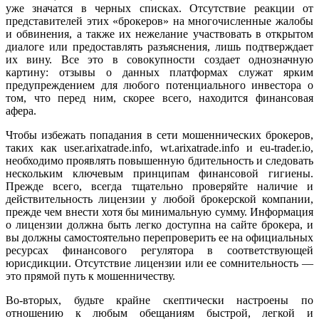
уже значатся в черных списках. Отсутствие реакции от
представителей этих «брокеров» на многочисленные жалобы
и обвинения, а также их нежелание участвовать в открытом
диалоге или предоставлять разъяснения, лишь подтверждает
их вину. Все это в совокупности создает однозначную
картину: отзывы о данных платформах служат ярким
предупреждением для любого потенциального инвестора о
том, что перед ним, скорее всего, находится финансовая
афера.
Чтобы избежать попадания в сети мошеннических брокеров,
таких как user.arixatrade.info, wt.arixatrade.info и eu-trader.io,
необходимо проявлять повышенную бдительность и следовать
нескольким ключевым принципам финансовой гигиены.
Прежде всего, всегда тщательно проверяйте наличие и
действительность лицензии у любой брокерской компании,
прежде чем внести хотя бы минимальную сумму. Информация
о лицензии должна быть легко доступна на сайте брокера, и
вы должны самостоятельно перепроверить ее на официальных
ресурсах финансового регулятора в соответствующей
юрисдикции. Отсутствие лицензии или ее сомнительность —
это прямой путь к мошенничеству.
Во-вторых, будьте крайне скептически настроены по
отношению к любым обещаниям быстрой, легкой и