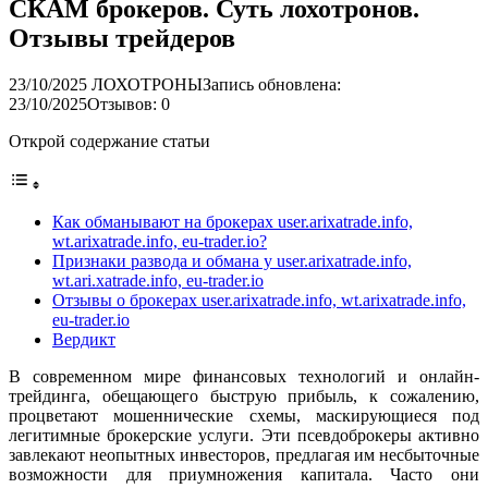
СКАМ брокеров. Суть лохотронов.
Отзывы трейдеров
23/10/2025
ЛОХОТРОНЫ
Запись обновлена:
23/10/2025
Отзывов: 0
Открой содержание статьи
Как обманывают на брокерах user.arixatrade.info,
wt.arixatrade.info, eu-trader.io?
Признаки развода и обмана у user.arixatrade.info,
wt.ari.xatrade.info, eu-trader.io
Отзывы о брокерах user.arixatrade.info, wt.arixatrade.info,
eu-trader.io
Вердикт
В современном мире финансовых технологий и онлайн-
трейдинга, обещающего быструю прибыль, к сожалению,
процветают мошеннические схемы, маскирующиеся под
легитимные брокерские услуги. Эти псевдоброкеры активно
завлекают неопытных инвесторов, предлагая им несбыточные
возможности для приумножения капитала. Часто они