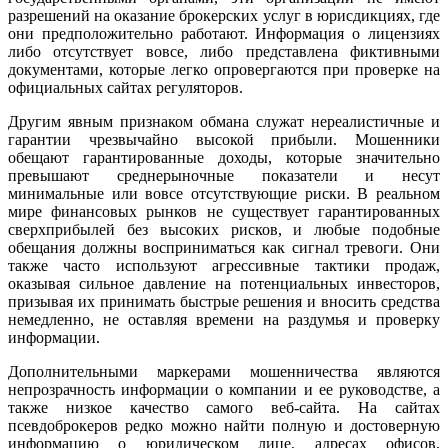
разрешений на оказание брокерских услуг в юрисдикциях, где
они предположительно работают. Информация о лицензиях
либо отсутствует вовсе, либо представлена фиктивными
документами, которые легко опровергаются при проверке на
официальных сайтах регуляторов.
Другим явным признаком обмана служат нереалистичные и
гарантии чрезвычайно высокой прибыли. Мошенники
обещают гарантированные доходы, которые значительно
превышают среднерыночные показатели и несут
минимальные или вовсе отсутствующие риски. В реальном
мире финансовых рынков не существует гарантированных
сверхприбылей без высоких рисков, и любые подобные
обещания должны восприниматься как сигнал тревоги. Они
также часто используют агрессивные тактики продаж,
оказывая сильное давление на потенциальных инвесторов,
призывая их принимать быстрые решения и вносить средства
немедленно, не оставляя времени на раздумья и проверку
информации.
Дополнительными маркерами мошенничества являются
непрозрачность информации о компании и ее руководстве, а
также низкое качество самого веб-сайта. На сайтах
псевдоброкеров редко можно найти полную и достоверную
информацию о юридическом лице, адресах офисов,