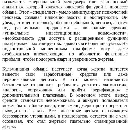
назначается «персональный менеджер» или «финансовый
аналитик», который является ключевой фигурой в процессе
обмана. Этот «специалист» умело манипулирует психологией
человека, создавая иллюзию заботы и экспертности. Он
убеждает внести первый, обычно небольшой, депозит, а затем
под различными предлогами – «выгодные сделки»,
«уникальные инвестиционные возможности»,
«необходимость для доступа к расширенным функциям
платформы» – мотивирует вкладывать все большие суммы. На
подконтрольной мошенникам платформе могут даже
отображаться впечатляющие, но абсолютно фиктивные
прибыли, чтобы подогреть азарт и уверенность жертвы.
Кульминация обмана наступает, когда жертва пытается
вывести свои «заработанные» средства или даже
первоначальный депозит. В этот момент начинаются
бесконечные отговорки: требования уплатить «комиссии»,
«налоги», «страховки» или пройти «верифкацию» с
дополнительными платежами. В конечном итоге, вывод
средств становится невозможным, а аккаунт пользователя
может быть заблокирован, или «менеджер» просто перестает
выходить на связь. Все внесенные деньги оказываются
безвозвратно утерянными, и пользователь остается ни с чем,
осознавая, что стал жертвой тщательно спланированной
аферы.