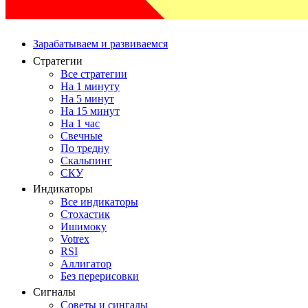
Зарабатываем и развиваемся
Стратегии
Все стратегии
На 1 минуту
На 5 минут
На 15 минут
На 1 час
Свечные
По тредну
Скальпинг
СКУ
Индикаторы
Все индикаторы
Стохастик
Ишимоку
Votrex
RSI
Аллигатор
Без перерисовки
Сигналы
Советы и сингалы