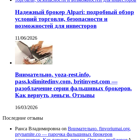
Надежный брокер Alpari: подробный обзор
условий торговли, безопасности и
возможностей для инвесторов
11/06/2026
Внимательно. yoza-rest.info,
pass.kslimitedinv.com, britinvest.com —
разоблачение серии фальшивых брокеров.
Как вернуть деньги. Отзывы
16/03/2026
Последние отзывы
Раиса Владимировна
on
Внимательно. finvoriumai.org,
prynamite.co — парочка фальшивых брокеров
однодневок. Как вернуть деньги. Отзывы трейдеров
А