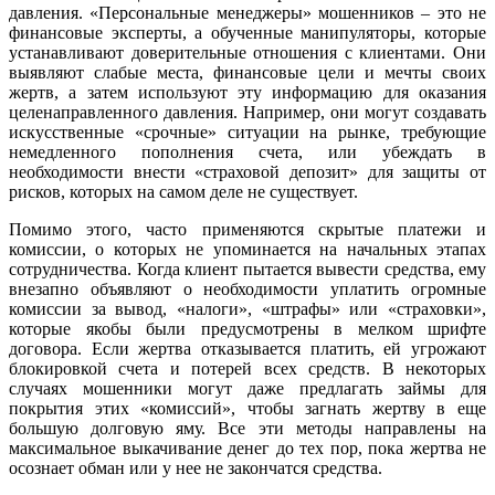
давления. «Персональные менеджеры» мошенников – это не
финансовые эксперты, а обученные манипуляторы, которые
устанавливают доверительные отношения с клиентами. Они
выявляют слабые места, финансовые цели и мечты своих
жертв, а затем используют эту информацию для оказания
целенаправленного давления. Например, они могут создавать
искусственные «срочные» ситуации на рынке, требующие
немедленного пополнения счета, или убеждать в
необходимости внести «страховой депозит» для защиты от
рисков, которых на самом деле не существует.
Помимо этого, часто применяются скрытые платежи и
комиссии, о которых не упоминается на начальных этапах
сотрудничества. Когда клиент пытается вывести средства, ему
внезапно объявляют о необходимости уплатить огромные
комиссии за вывод, «налоги», «штрафы» или «страховки»,
которые якобы были предусмотрены в мелком шрифте
договора. Если жертва отказывается платить, ей угрожают
блокировкой счета и потерей всех средств. В некоторых
случаях мошенники могут даже предлагать займы для
покрытия этих «комиссий», чтобы загнать жертву в еще
большую долговую яму. Все эти методы направлены на
максимальное выкачивание денег до тех пор, пока жертва не
осознает обман или у нее не закончатся средства.