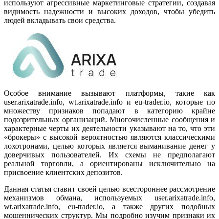
используют агрессивные маркетинговые стратегии, создавая
видимость надежности и высоких доходов, чтобы убедить
людей вкладывать свои средства.
Особое внимание вызывают платформы, такие как
user.arixatrade.info, wt.arixatrade.info и eu-trader.io, которые по
множеству признаков попадают в категорию крайне
подозрительных организаций. Многочисленные сообщения и
характерные черты их деятельности указывают на то, что эти
«брокеры» с высокой вероятностью являются классическими
лохотронами, целью которых является выманивание денег у
доверчивых пользователей. Их схемы не предполагают
реальной торговли, а ориентированы исключительно на
присвоение клиентских депозитов.
Данная статья ставит своей целью всестороннее рассмотрение
механизмов обмана, используемых user.arixatrade.info,
wt.arixatrade.info, eu-trader.io, а также других подобных
мошеннических структур. Мы подробно изучим признаки их