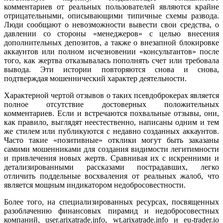
комментариев от реальных пользователей являются крайне
отрицательными, описывающими типичные схемы развода.
Люди сообщают о невозможности вывести свои средства, о
давлении со стороны «менеджеров» с целью внесения
дополнительных депозитов, а также о внезапной блокировке
аккаунтов или полном исчезновении «консультантов» после
того, как жертва отказывалась пополнять счет или требовала
вывода. Эти истории повторяются снова и снова,
подтверждая мошеннический характер деятельности.
Характерной чертой отзывов о таких псевдоброкерах является
полное отсутствие достоверных положительных
комментариев. Если и встречаются похвальные отзывы, они,
как правило, выглядят неестественно, написаны одним и тем
же стилем или публикуются с недавно созданных аккаунтов.
Часто такие «позитивные» отклики могут быть заказаны
самими мошенниками для создания видимости легитимности
и привлечения новых жертв. Сравнивая их с искренними и
детализированными рассказами пострадавших, легко
отличить поддельные восхваления от реальных жалоб, что
является мощным индикатором недобросовестности.
Более того, на специализированных ресурсах, посвященных
разоблачению финансовых пирамид и недобросовестных
компаний, user.arixatrade.info, wt.arixatrade.info и eu-trader.io