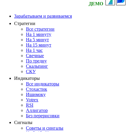
ДЕМО
Зарабатываем и развиваемся
Стратегии
Все стратегии
На 1 минуту
На 5 минут
На 15 минут
На 1 час
Свечные
По тредну
Скальпинг
СКУ
Индикаторы
Все индикаторы
Стохастик
Ишимоку
Votrex
RSI
Аллигатор
Без перерисовки
Сигналы
Советы и сингалы