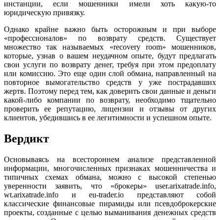
инстанции, если мошенники имели хоть какую-то
юридическую привязку.
Однако крайне важно быть осторожным и при выборе
«профессионалов» по возврату средств. Существует
множество так называемых «recovery room» мошенников,
которые, узнав о вашем неудачном опыте, будут предлагать
свои услуги по возврату денег, требуя при этом предоплату
или комиссию. Это еще один слой обмана, направленный на
повторное вымогательство средств у уже пострадавших
жертв. Поэтому перед тем, как доверить свои данные и деньги
какой-либо компании по возврату, необходимо тщательно
проверить ее репутацию, лицензии и отзывы от других
клиентов, убедившись в ее легитимности и успешном опыте.
Вердикт
Основываясь на всестороннем анализе представленной
информации, многочисленных признаках мошенничества и
типичных схемах обмана, можно с высокой степенью
уверенности заявить, что «брокеры» user.arixatrade.info,
wt.arixatrade.info и eu-trader.io представляют собой
классические финансовые пирамиды или псевдоброкерские
проекты, созданные с целью выманивания денежных средств