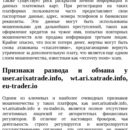
Также существует риск раскрытия личной информации и
данных платежных карт. При регистрации на таких
платформах пользователи часто предоставляют свои
паспортные данные, адрес, номера телефонов и банковские
реквизиты. Эти данные могут быть использованы
мошенниками для дальнейших преступлений, таких как
оформление кредитов на чужое имя, попытки повторных
мошенничеств или продажа информации третьим лицам.
Крайне опасно, что после потери денег, жертвы могут быть
снова атакованы «спасателями», предлагающими вернуть
утраченное за дополнительную плату, что является еще одним
слоем мошенничества, известным как «recovery room» scam.
Признаки развода и обмана у
user.arixatrade.info, wt.ari.xatrade.info,
eu-trader.io
Одним из ключевых и наиболее очевидных признаков
мошенничества у таких платформ, как user.arixatrade.info,
wt.arixatrade.info и eu-trader.io, является полное отсутствие
легитимных лицензий от авторитетных финансовых
регуляторов. В отличие от настоящих брокеров, чья
деятельность строго регулируется и контролируется
государственными органами, эти организации не имеют