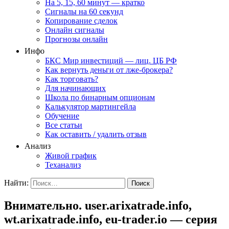
На 5, 15, 60 минут — кратко
Сигналы на 60 секунд
Копирование сделок
Онлайн сигналы
Прогнозы онлайн
Инфо
БКС Мир инвестиций — лиц. ЦБ РФ
Как вернуть деньги от лже-брокера?
Как торговать?
Для начинающих
Школа по бинарным опционам
Калькулятор мартингейла
Обучение
Все статьи
Как оставить / удалить отзыв
Анализ
Живой график
Теханализ
Найти:
Внимательно. user.arixatrade.info,
wt.arixatrade.info, eu-trader.io — серия