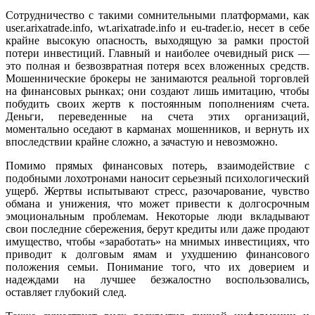
Сотрудничество с такими сомнительными платформами, как
user.arixatrade.info, wt.arixatrade.info и eu-trader.io, несет в себе
крайне высокую опасность, выходящую за рамки простой
потери инвестиций. Главный и наиболее очевидный риск —
это полная и безвозвратная потеря всех вложенных средств.
Мошеннические брокеры не занимаются реальной торговлей
на финансовых рынках; они создают лишь имитацию, чтобы
побудить своих жертв к постоянным пополнениям счета.
Деньги, переведенные на счета этих организаций,
моментально оседают в карманах мошенников, и вернуть их
впоследствии крайне сложно, а зачастую и невозможно.
Помимо прямых финансовых потерь, взаимодействие с
подобными лохотронами наносит серьезный психологический
ущерб. Жертвы испытывают стресс, разочарование, чувство
обмана и унижения, что может привести к долгосрочным
эмоциональным проблемам. Некоторые люди вкладывают
свои последние сбережения, берут кредиты или даже продают
имущество, чтобы «заработать» на мнимых инвестициях, что
приводит к долговым ямам и ухудшению финансового
положения семьи. Понимание того, что их доверием и
надеждами на лучшее безжалостно воспользовались,
оставляет глубокий след.