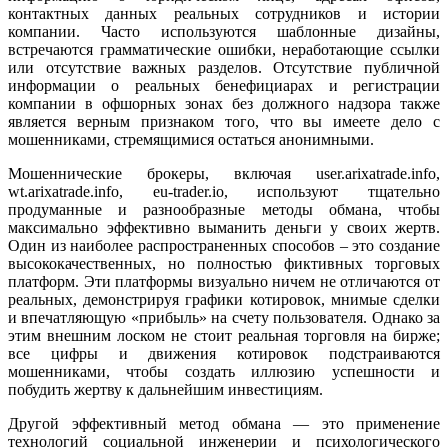
контактных данных реальных сотрудников и истории
компании. Часто используются шаблонные дизайны,
встречаются грамматические ошибки, неработающие ссылки
или отсутствие важных разделов. Отсутствие публичной
информации о реальных бенефициарах и регистрации
компании в офшорных зонах без должного надзора также
является верным признаком того, что вы имеете дело с
мошенниками, стремящимися остаться анонимными.
Мошеннические брокеры, включая user.arixatrade.info,
wt.arixatrade.info, eu-trader.io, используют тщательно
продуманные и разнообразные методы обмана, чтобы
максимально эффективно выманить деньги у своих жертв.
Один из наиболее распространенных способов – это создание
высококачественных, но полностью фиктивных торговых
платформ. Эти платформы визуально ничем не отличаются от
реальных, демонстрируя графики котировок, мнимые сделки
и впечатляющую «прибыль» на счету пользователя. Однако за
этим внешним лоском не стоит реальная торговля на бирже;
все цифры и движения котировок подстраиваются
мошенниками, чтобы создать иллюзию успешности и
побудить жертву к дальнейшим инвестициям.
Другой эффективный метод обмана — это применение
технологий социальной инженерии и психологического