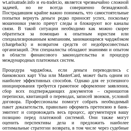
wt.arixatrade.info и eu-trader.io, является чрезвычайно сложной
задачей, но не всегда совершенно безнадежной.
Пострадавшим крайне важно понимать, что самостоятельные
попытки вернуть деньги редко приносят успех, поскольку
мошенники умело прячут следы и блокируют все каналы
связи. В такой ситуации необходимо как можно скорее
обратиться за помощью к опытным юристам или
специализированным компаниям, занимающимся чарджбэком
(chargeback) и возвратом средств от недобросовестных
организаций. Эти специалисты обладают знаниями и опытом
в области финансового законодательства и процедур
международных платежных систем.
Процедура чарджбэка, если деньги переводились с
банковских карт Visa или MasterCard, может быть одним из
наиболее эффективных способов. Однако для ее успешного
инициирования требуется грамотное оформление заявления,
сбор всех подтверждающих документов – скриншотов
переписки, квитанций о переводах, записей звонков, условий
договора. Профессионалы помогут собрать необходимый
пакет доказательств, правильно оформить претензию в банк-
эмитент и сопровождать весь процесс, аргументируя вашу
позицию перед платежной системой. Они также могут
оценить перспективы дела и предложить наиболее
оптимальные стратегии возврата, в том числе через судебные