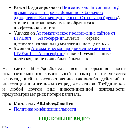
Раиса Владимировна
on
Внимательно. finvoriumai.org,
prynamite.co — парочка фальшивых брокеров
однодневок. Как вернуть деньги. Отзывы трейдеров
А
что не написали кому нужно обратится к
профессионалам, тем…
Yurykzn
on
Автоматическое продвижение сайтов от
LIVEsurf — Автосерфинг
Livesurf — сервис,
предназначенный для увеличения посещаемос…
Swon
on
Автоматическое продвижение сайтов от
LIVEsurf — Автосерфинг
Сервис Livesurf — штука
полезная, но не волшебная. Сначала в…
На сайте https://got2trade.ru вся информация носит
исключительно ознакомительный характер и не является
рекомендацией к осуществлению каких-либо действий и
инвестиций или же покупке\продаже активов. Трейдинг, как
и любой другой вид инвестиционной деятельности,
предусматривает риск потери капитала.
Контакты -
All-Inbox@mail.ru
Политика конфиденциальности
ЕЩЕ БОЛЬШЕ ВИДЕО