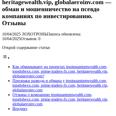
heritagewealth.vip, globalaeroinv.com —
обман и мошенничество на псевдо
компаниях по инвестированию.
Отзывы
10/04/2025
ЛОХОТРОНЫ
Запись обновлена:
10/04/2025
Отзывов: 0
Открой содержание статьи
Как обманывают на проектах trustquantumwealth.com,
topglobexx.com, prime-traders-fx.com, heritagewealth.vip,
globalaeroinv.com?
Признаки развода и обмана у trustquantumwealth.com,
topglobexx.com, prime-traders-fx.com, heritagewealth.vip,
globalaeroinv.com
Отзывы о компаниях trustquantumwealth.com,
topglobexx.com, prime-traders-fx.com, heritagewealth.vip,
globalaeroinv.com
Вердикт