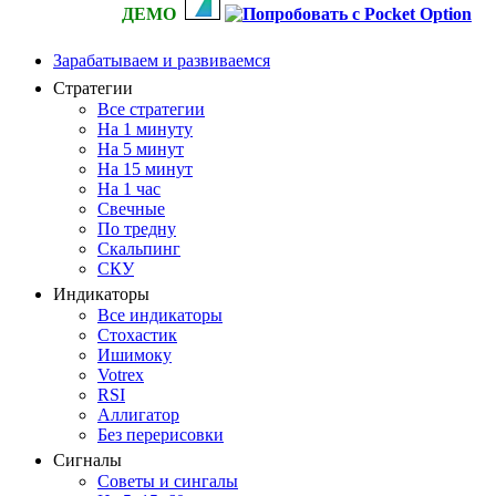
ДЕМО
Зарабатываем и развиваемся
Стратегии
Все стратегии
На 1 минуту
На 5 минут
На 15 минут
На 1 час
Свечные
По тредну
Скальпинг
СКУ
Индикаторы
Все индикаторы
Стохастик
Ишимоку
Votrex
RSI
Аллигатор
Без перерисовки
Сигналы
Советы и сингалы