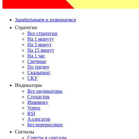
Зарабатываем и развиваемся
Стратегии
Все стратегии
На 1 минуту
На 5 минут
На 15 минут
На 1 час
Свечные
По тредну
Скальпинг
СКУ
Индикаторы
Все индикаторы
Стохастик
Ишимоку
Votrex
RSI
Аллигатор
Без перерисовки
Сигналы
Советы и сингалы