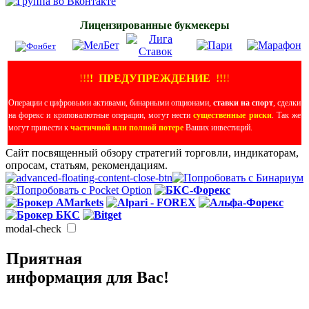
Лицензированные букмекеры
!
!
!
!
ПРЕДУПРЕЖДЕНИЕ
!!
!
!
Операции с цифровыми активами, бинарными опционами,
ставки на спорт
, сделки
на форекс и криповалютные операции, могут нести
существенные риски
. Так же
могут привести к
частичной или полной потере
Ваших инвестиций.
Сайт посвященный обзору стратегий торговли, индикаторам,
опросам, статьям, рекомендациям.
modal-check
Приятная
информация для Вас!