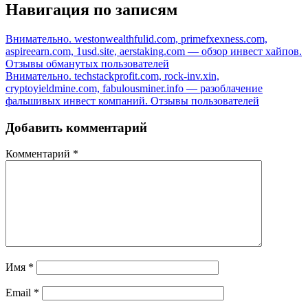
Навигация по записям
Внимательно. westonwealthfulid.com, primefxexness.com,
aspireearn.com, 1usd.site, aerstaking.com — обзор инвест хайпов.
Отзывы обманутых пользователей
Внимательно. techstackprofit.com, rock-inv.xin,
cryptoyieldmine.com, fabulousminer.info — разоблачение
фальшивых инвест компаний. Отзывы пользователей
Добавить комментарий
Комментарий
*
Имя
*
Email
*