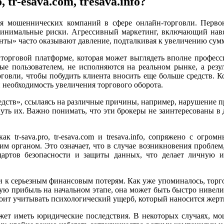
tr-esava.com, tresava.info?
я мошеннических компаний в сфере онлайн-торговли. Первон
инимальные риски. Агрессивный маркетинг, включающий навя
танты» часто оказывают давление, подталкивая к увеличению с
 торговой платформе, которая может выглядеть вполне професс
мые пользователем, не исполняются на реальном рынке, а резу
овли, чтобы побудить клиента вносить еще больше средств. Ко
и необходимость увеличения торгового оборота.
средств», ссылаясь на различные причины, например, нарушение 
нуть их. Важно понимать, что эти брокеры не заинтересованы в 
 tr-sava.pro, tr-esava.com и tresava.info, сопряжено с огром
м органом. Это означает, что в случае возникновения проблем,
ндартов безопасности и защиты данных, что делает личную
и к серьезным финансовым потерям. Как уже упоминалось, торг
шую прибыль на начальном этапе, она может быть быстро нивел
стоит учитывать психологический ущерб, который наносится жер
жет иметь юридические последствия. В некоторых случаях, м