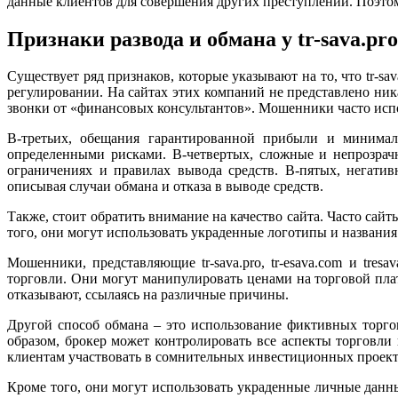
данные клиентов для совершения других преступлений. Поэтом
Признаки развода и обмана у tr-sava.pro, 
Существует ряд признаков, которые указывают на то, что tr-sa
регулировании. На сайтах этих компаний не представлено ни
звонки от «финансовых консультантов». Мошенники часто испо
В-третьих, обещания гарантированной прибыли и минимал
определенными рисками. В-четвертых, сложные и непрозрач
ограничениях и правилах вывода средств. В-пятых, негати
описывая случаи обмана и отказа в выводе средств.
Также, стоит обратить внимание на качество сайта. Часто с
того, они могут использовать украденные логотипы и названи
Мошенники, представляющие tr-sava.pro, tr-esava.com и tre
торговли. Они могут манипулировать ценами на торговой плат
отказывают, ссылаясь на различные причины.
Другой способ обмана – это использование фиктивных торго
образом, брокер может контролировать все аспекты торговли
клиентам участвовать в сомнительных инвестиционных проект
Кроме того, они могут использовать украденные личные данн