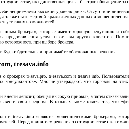
отрудничестве, их единственная цель – быстрое обогащение за с
есет в себе неприемлемо высокий уровень риска. Отсутствие лице
и, а также стать жертвой кражи личных данных и мошенничества
ствует таких возможностей.
ованным брокерам, которые имеют хорошую репутацию и собл
вия предоставления услуг и отзывы других клиентов. Помн
ю осторожность при выборе брокера.
г. Будьте бдительны и принимайте обоснованные решения.
om, tresava.info
брокерах tr-sava.pro, tr-esava.com и tresava.info. Пользовате
х консультантов». Многие утверждают, что торговля на этих 
 внести депозит, обещая высокую прибыль, а затем отказывали
вывести свои средства. В отзывах также отмечается, что «ф
va.com и tresava.info являются мошенническими брокерами, кот
ователей. Перед принятием решения о сотрудничестве с каким-ли