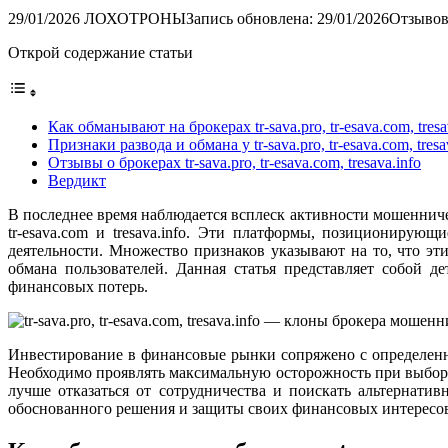
29/01/2026
ЛОХОТРОНЫ
Запись обновлена: 29/01/2026
Отзывов
Открой содержание статьи
Как обманывают на брокерах tr-sava.pro, tr-esava.com, tresa
Признаки развода и обмана у tr-sava.pro, tr-esava.com, tresa
Отзывы о брокерах tr-sava.pro, tr-esava.com, tresava.info
Вердикт
В последнее время наблюдается всплеск активности мошенниче
tr-esava.com и tresava.info. Эти платформы, позициониру
деятельности. Множество признаков указывают на то, что эт
обмана пользователей. Данная статья представляет собой 
финансовых потерь.
Инвестирование в финансовые рынки сопряжено с определенн
Необходимо проявлять максимальную осторожность при выборе 
лучше отказаться от сотрудничества и поискать альтернат
обоснованного решения и защиты своих финансовых интересо