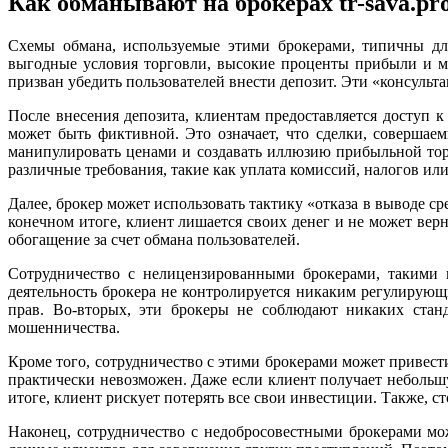
Как обманывают на брокерах tr-sava.pro, 
Схемы обмана, используемые этими брокерами, типичны дл
выгодные условия торговли, высокие проценты прибыли и м
призван убедить пользователей внести депозит. Эти «консуль
После внесения депозита, клиентам предоставляется доступ к
может быть фиктивной. Это означает, что сделки, совершае
манипулировать ценами и создавать иллюзию прибыльной торг
различные требования, такие как уплата комиссий, налогов ил
Далее, брокер может использовать тактику «отказа в выводе 
конечном итоге, клиент лишается своих денег и не может вер
обогащение за счет обмана пользователей.
Сотрудничество с нелицензированными брокерами, такими как
деятельность брокера не контролируется никаким регулирующи
прав. Во-вторых, эти брокеры не соблюдают никаких ста
мошенничества.
Кроме того, сотрудничество с этими брокерами может привест
практически невозможен. Даже если клиент получает неболь
итоге, клиент рискует потерять все свои инвестиции. Также, 
Наконец, сотрудничество с недобросовестными брокерами мо