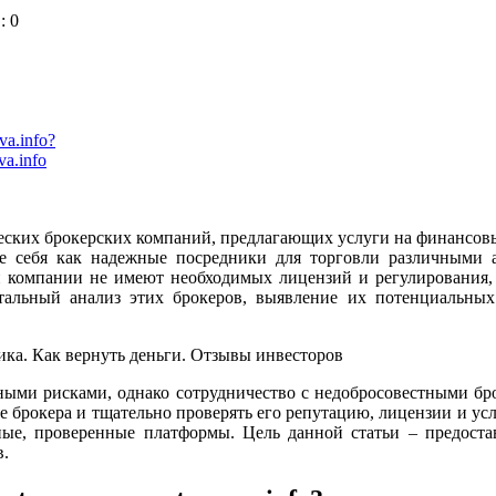
: 0
va.info?
va.info
ских брокерских компаний, предлагающих услуги на финансовых
ющие себя как надежные посредники для торговли различными
и компании не имеют необходимых лицензий и регулирования, 
детальный анализ этих брокеров, выявление их потенциальны
ыми рисками, однако сотрудничество с недобросовестными брок
брокера и тщательно проверять его репутацию, лицензии и усл
ивные, проверенные платформы. Цель данной статьи – предос
в.