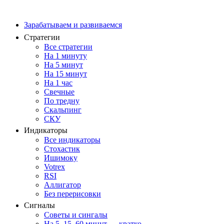
Зарабатываем и развиваемся
Стратегии
Все стратегии
На 1 минуту
На 5 минут
На 15 минут
На 1 час
Свечные
По тредну
Скальпинг
СКУ
Индикаторы
Все индикаторы
Стохастик
Ишимоку
Votrex
RSI
Аллигатор
Без перерисовки
Сигналы
Советы и сингалы
На 5, 15, 60 минут — кратко