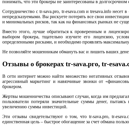
понимать, что эти брокеры не заинтересованы в долгосрочном с
Сотрудничество с tr-sava.pro, tr-esava.com и tresava.info н
непредсказуемыми. Вы рискуете потерять все свои инвестици
и минимальных рисков, так как на финансовых рынках не суще
Вместо этого, лучше обратиться к проверенным и лицензир
выбором брокера, тщательно изучите его лицензию, усло
определенными рисками, и необходимо проявлять максимальну
Не позволяйте мошенникам обмануть вас и лишить ваших дене
Отзывы о брокерах tr-sava.pro, tr-esava.c
В сети интернет можно найти множество негативных отзывов о 
агрессивный маркетинг и навязчивые звонки от «финансовы
брокером.
Жертвы мошенничества описывают случаи, когда им предлагали
пользователи потеряли значительные суммы денег, пытаясь 
увеличению суммы инвестиций.
Эти отзывы свидетельствуют о том, что tr-sava.pro, tr-esa
единственная цель – быстрое обогащение за счет обмана польз