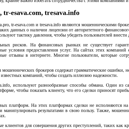
у, крайне важно избегать сотрудничества с этими компаниями и
tr-esava.com, tresava.info
va.pro, tr-esava.com и tresava.info являются мошенническими б
каких данных о наличии лицензии от авторитетного финансового
льзуют тактику давления, чтобы убедить пользователей внести 
ьных рисков. На финансовых рынках не существует гаран
ные условия предоставления услуг. На сайтах этих компани
вные отзывы в интернете. Многие пользователи, которые сотр
айты мошеннических брокеров содержат грамматические ошибки,
я известных компаний, чтобы создать иллюзию надежности.
sava.info, используют разнообразные способы обмана. Один и
форме, чтобы показать клиенту, что его сделки приносят прибыл
вых платформ. На этих платформах сделки не исполняются на 
 и манипулировать результатами в свою пользу. Также, мошенни
ах.
ые клиентов для совершения других преступлений, таких как 