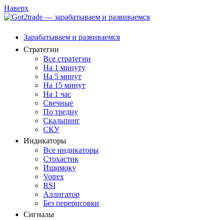
Наверх
Зарабатываем и развиваемся
Стратегии
Все стратегии
На 1 минуту
На 5 минут
На 15 минут
На 1 час
Свечные
По тредну
Скальпинг
СКУ
Индикаторы
Все индикаторы
Стохастик
Ишимоку
Votrex
RSI
Аллигатор
Без перерисовки
Сигналы