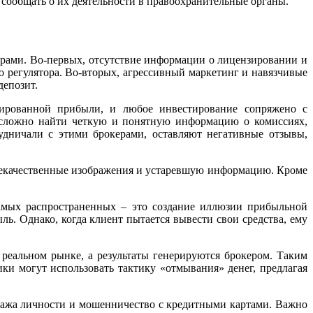
 сообщать о их деятельности в правоохранительные органы.
рокерами. Во-первых, отсутствие информации о лицензировании и
 регулятора. Во-вторых, агрессивный маркетинг и навязчивые
депозит.
тированной прибыли, и любое инвестирование сопряжено с
й сложно найти четкую и понятную информацию о комиссиях,
удничали с этими брокерами, оставляют негативные отзывы,
 некачественные изображения и устаревшую информацию. Кроме
з самых распространенных – это создание иллюзии прибыльной
ь. Однако, когда клиент пытается вывести свои средства, ему
реальном рынке, а результаты генерируются брокером. Таким
ки могут использовать тактику «отмывания» денег, предлагая
кража личности и мошенничество с кредитными картами. Важно