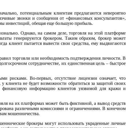
ачально, потенциальным клиентам предлагаются невероятно
зчивые звонки и сообщения от «финансовых консультантов»,
уммы инвестиций, обещая еще большую прибыль.
ионально. Однако, на самом деле, торговля на этой платформе
льтаты генерируются брокером. Таким образом, брокер может
гда клиент пытается вывести свои средства, ему выдвигаются
правил торговли или необходимость подтверждения личности. В
долгосрочном сотрудничестве, их единственная цель – быстрое
ными рисками. Во-первых, отсутствие лицензии означает, что
 у клиента не будет возможности обратиться за защитой своих
 и финансовую информацию клиентов уязвимой для кражи и
овля на их платформах может быть фиктивной, а вывод средств
ирована различными комиссиями и ограничениями. В конечном
твам мошенничества.
ошеннические брокеры могут использовать украденные личные