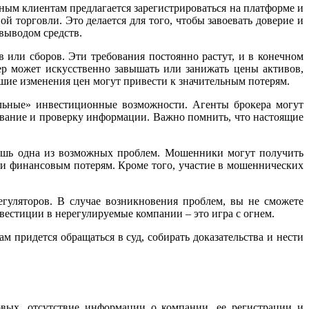
ным клиентам предлагается зарегистрироваться на платформе и
 торговли. Это делается для того, чтобы завоевать доверие и
 выводом средств.
 или сборов. Эти требования постоянно растут, и в конечном
ер может искусственно завышать или занижать цены активов,
ьшие изменения цен могут привести к значительным потерям.
кальные» инвестиционные возможности. Агенты брокера могут
ывание и проверку информации. Важно помнить, что настоящие
лишь одна из возможных проблем. Мошенники могут получить
 и финансовым потерям. Кроме того, участие в мошеннических
регуляторов. В случае возникновения проблем, вы не сможете
естиции в нерегулируемые компании – это игра с огнем.
м придется обращаться в суд, собирать доказательства и нести
ервых, отсутствие информации о компании, ее регистрации и