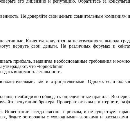
оверьте его лицензию и репутацию. Обратитесь за консультац
твенность. Не доверяйте свои деньги сомнительным компаниям и
о негативные. Клиенты жалуются на невозможность вывода сред
огут вернуть свои деньги. На различных форумах и сайт
ачивать прибыль, выдвигая необоснованные требования и комис
утверждают, что «topnotchmirr
оздать видимость легальности.
положительными, так и отрицательными. Однако, если боль
or.com», необходимо соблюдать определенные правила. Во-первы
учайте репутацию брокера. Проверьте отзывы в интернете, на ф
. Инвестиции всегда связаны с риском, и не существует гаран
ятых, будьте осторожны с «холодными» звонками и рассылками