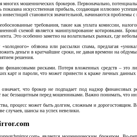
ля многих мошеннических брокеров. Первоначально, потенциаль
ь показана искусственная прибыль, создающая иллюзию успешной
ма инвестиций становится значительной, начинаются проблемы с
еобоснованные требования, такие как уплата комиссии, налогов
траненной схемой является манипулирование котировками. Брок
иента. Это особенно заметно на волатильных рынках, где небол
ику «холодного» обзвона или рассылки спама, предлагая «уни
вложить деньги в кратчайшие сроки, не давая времени на обдум
нятием решения.
зными финансовыми рисками. Потеря вложенных средств – это 
их карт и пароли, что может привести к краже личных данных
» означает, что брокер не подпадает под надзор финансовых 
 вас беззащитным перед мошенниками. Важно понимать, что инв
дства, процесс может быть долгим, сложным и дорогостоящим. Ва
е случаев, шансы на успех невелики.
irror.com
topnotchmirror.com» является мошенническим брокером. Во-п