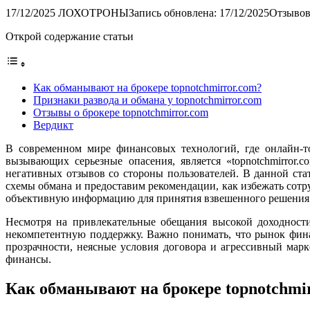
17/12/2025
ЛОХОТРОНЫ
Запись обновлена: 17/12/2025
Отзывов
Открой содержание статьи
Как обманывают на брокере topnotchmirror.com?
Признаки развода и обмана у topnotchmirror.com
Отзывы о брокере topnotchmirror.com
Вердикт
В современном мире финансовых технологий, где онлайн-то
вызывающих серьезные опасения, является «topnotchmirror
негативных отзывов со стороны пользователей. В данной ста
схемы обмана и предоставим рекомендации, как избежать сотр
объективную информацию для принятия взвешенного решения
Несмотря на привлекательные обещания высокой доходност
некомпетентную поддержку. Важно понимать, что рынок фина
прозрачности, неясные условия договора и агрессивный марк
финансы.
Как обманывают на брокере topnotchmi