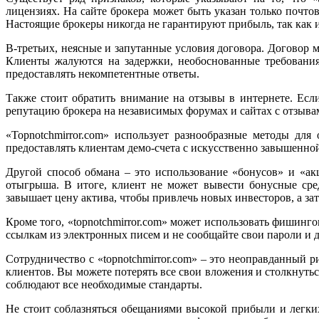
лицензиях. На сайте брокера может быть указан только почт
Настоящие брокеры никогда не гарантируют прибыль, так как и
В-третьих, неясные и запутанные условия договора. Договор 
Клиенты жалуются на задержки, необоснованные требования
предоставлять некомпетентные ответы.
Также стоит обратить внимание на отзывы в интернете. Есл
репутацию брокера на независимых форумах и сайтах с отзыва
«Topnotchmirror.com» использует разнообразные методы дл
предоставлять клиентам демо-счета с искусственно завышенной
Другой способ обмана – это использование «бонусов» и «ак
отыгрыша. В итоге, клиент не может вывести бонусные сре
завышает цену актива, чтобы привлечь новых инвесторов, а зат
Кроме того, «topnotchmirror.com» может использовать фишинг
ссылкам из электронных писем и не сообщайте свои пароли и 
Сотрудничество с «topnotchmirror.com» – это неоправданный 
клиентов. Вы можете потерять все свои вложения и столкнуть
соблюдают все необходимые стандарты.
Не стоит соблазняться обещаниями высокой прибыли и легких