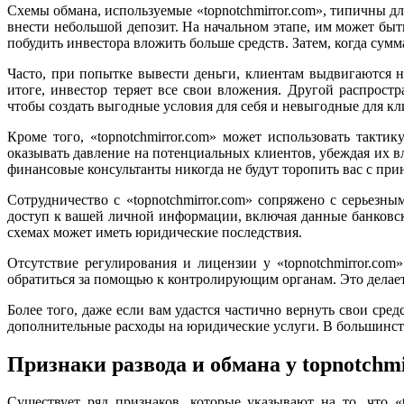
Схемы обмана, используемые «topnotchmirror.com», типичны д
внести небольшой депозит. На начальном этапе, им может быт
побудить инвестора вложить больше средств. Затем, когда сум
Часто, при попытке вывести деньги, клиентам выдвигаются н
итоге, инвестор теряет все свои вложения. Другой распрос
чтобы создать выгодные условия для себя и невыгодные для кл
Кроме того, «topnotchmirror.com» может использовать такт
оказывать давление на потенциальных клиентов, убеждая их 
финансовые консультанты никогда не будут торопить вас с при
Сотрудничество с «topnotchmirror.com» сопряжено с серье
доступ к вашей личной информации, включая данные банковск
схемах может иметь юридические последствия.
Отсутствие регулирования и лицензии у «topnotchmirror.com
обратиться за помощью к контролирующим органам. Это делает
Более того, даже если вам удастся частично вернуть свои сре
дополнительные расходы на юридические услуги. В большинств
Признаки развода и обмана у topnotchm
Существует ряд признаков, которые указывают на то, что «