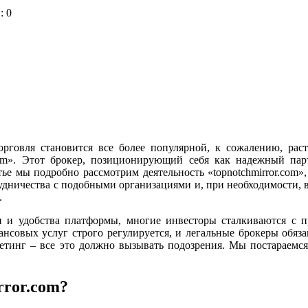
: 0
рговля становится все более популярной, к сожалению, рас
.com». Этот брокер, позиционирующий себя как надежный па
тье мы подробно рассмотрим деятельность «topnotchmirror.co
удничества с подобными организациями и, при необходимости, в
.
и и удобства платформы, многие инвесторы сталкиваются с 
нсовых услуг строго регулируется, и легальные брокеры обяза
етинг – все это должно вызывать подозрения. Мы постараемся
rror.com?