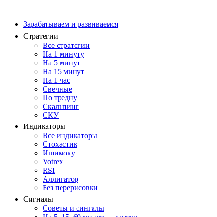
Зарабатываем и развиваемся
Стратегии
Все стратегии
На 1 минуту
На 5 минут
На 15 минут
На 1 час
Свечные
По тредну
Скальпинг
СКУ
Индикаторы
Все индикаторы
Стохастик
Ишимоку
Votrex
RSI
Аллигатор
Без перерисовки
Сигналы
Советы и сингалы
На 5, 15, 60 минут — кратко