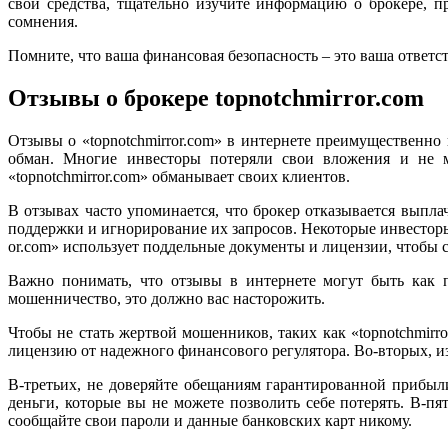
свои средства, тщательно изучите информацию о брокере, пр
сомнения.
Помните, что ваша финансовая безопасность – это ваша ответс
Отзывы о брокере topnotchmirror.com
Отзывы о «topnotchmirror.com» в интернете преимущественн
обман. Многие инвесторы потеряли свои вложения и не м
«topnotchmirror.com» обманывает своих клиентов.
В отзывах часто упоминается, что брокер отказывается выпл
поддержки и игнорирование их запросов. Некоторые инвесторы 
or.com» использует поддельные документы и лицензии, чтобы с
Важно понимать, что отзывы в интернете могут быть как 
мошенничество, это должно вас насторожить.
Чтобы не стать жертвой мошенников, таких как «topnotchmirr
лицензию от надежного финансового регулятора. Во-вторых, из
В-третьих, не доверяйте обещаниям гарантированной прибыли
деньги, которые вы не можете позволить себе потерять. В-п
сообщайте свои пароли и данные банковских карт никому.