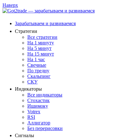
Наверх
Зарабатываем и развиваемся
Стратегии
Все стратегии
На 1 минуту
На 5 минут
На 15 минут
На 1 час
Свечные
По тредну
Скальпинг
СКУ
Индикаторы
Все индикаторы
Стохастик
Ишимоку
Votrex
RSI
Аллигатор
Без перерисовки
Сигналы