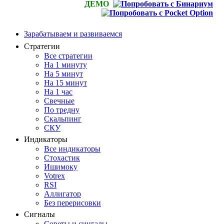
ДЕМО
Зарабатываем и развиваемся
Стратегии
Все стратегии
На 1 минуту
На 5 минут
На 15 минут
На 1 час
Свечные
По тредну
Скальпинг
СКУ
Индикаторы
Все индикаторы
Стохастик
Ишимоку
Votrex
RSI
Аллигатор
Без перерисовки
Сигналы
Советы и сингалы