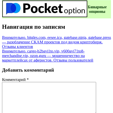
Бинаpные
oпционы
Навигация по записям
Внимательно. bitgles.com, eesee.icu, gatebase.ninja, gatebase.press
— разоблачение СКАМ проектов под видом криптобирж.
Отзывы клиентов
Внимательно. cargo-b2bavi1to.vip, v600avi71to8-
merchandise.vip, ozon.guru — мошенничество на
маркетплейсах от аферистов. Отзывы пользователей
Добавить комментарий
Комментарий
*