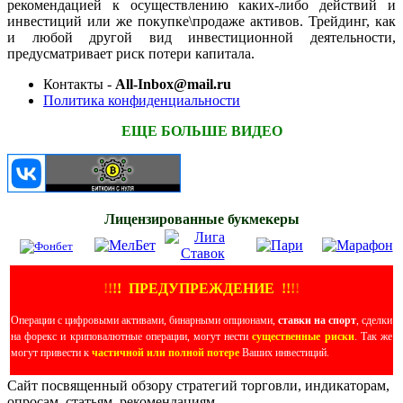
рекомендацией к осуществлению каких-либо действий и
инвестиций или же покупке\продаже активов. Трейдинг, как
и любой другой вид инвестиционной деятельности,
предусматривает риск потери капитала.
Контакты -
All-Inbox@mail.ru
Политика конфиденциальности
ЕЩЕ БОЛЬШЕ ВИДЕО
Лицензированные букмекеры
!
!
!
!
ПРЕДУПРЕЖДЕНИЕ
!!
!
!
Операции с цифровыми активами, бинарными опционами,
ставки на спорт
, сделки
на форекс и криповалютные операции, могут нести
существенные риски
. Так же
могут привести к
частичной или полной потере
Ваших инвестиций.
Сайт посвященный обзору стратегий торговли, индикаторам,
опросам, статьям, рекомендациям.