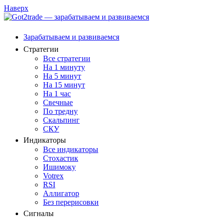
Наверх
Зарабатываем и развиваемся
Стратегии
Все стратегии
На 1 минуту
На 5 минут
На 15 минут
На 1 час
Свечные
По тредну
Скальпинг
СКУ
Индикаторы
Все индикаторы
Стохастик
Ишимоку
Votrex
RSI
Аллигатор
Без перерисовки
Сигналы