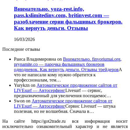
Внимательно. yoza-rest.info,
pass.kslimitedinv.com, britinvest.com —
разоблачение серии фальшивых брокеров.
Как вернуть деньги. Отзывы
16/03/2026
Последние отзывы
Раиса Владимировна
on
Внимательно. finvoriumai.org,
prynamite.co — парочка фальшивых брокеров
однодневок. Как вернуть деньги. Отзывы трейдеров
А
что не написали кому нужно обратится к
профессионалам, тем…
Yurykzn
on
Автоматическое продвижение сайтов от
LIVEsurf — Автосерфинг
Livesurf — сервис,
предназначенный для увеличения посещаемос…
Swon
on
Автоматическое продвижение сайтов от
LIVEsurf — Автосерфинг
Сервис Livesurf — штука
полезная, но не волшебная. Сначала в…
На сайте https://got2trade.ru вся информация носит
исключительно ознакомительный характер и не является