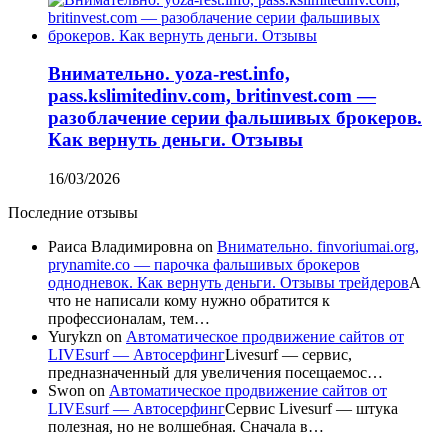
Внимательно. yoza-rest.info,
pass.kslimitedinv.com, britinvest.com —
разоблачение серии фальшивых брокеров.
Как вернуть деньги. Отзывы
16/03/2026
Последние отзывы
Раиса Владимировна
on
Внимательно. finvoriumai.org,
prynamite.co — парочка фальшивых брокеров
однодневок. Как вернуть деньги. Отзывы трейдеров
А
что не написали кому нужно обратится к
профессионалам, тем…
Yurykzn
on
Автоматическое продвижение сайтов от
LIVEsurf — Автосерфинг
Livesurf — сервис,
предназначенный для увеличения посещаемос…
Swon
on
Автоматическое продвижение сайтов от
LIVEsurf — Автосерфинг
Сервис Livesurf — штука
полезная, но не волшебная. Сначала в…