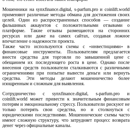
Мошенники на synxfinance.digital, s-parfum.pro и coinlift.world
применяют различные методы обмана для достижения своих
целей. Один из распространенных способов — создание
фальшивых аккаунтов с положительными отзывами о
платформе. Такие отзывы размещаются на сторонних
ресурсах или даже на самих сайтах, создавая ложное
впечатление о надежности проекта.
Также часто используются схемы с «инвестициями» в
финансовые инструменты. Пользователям предлагается
внести средства для торговли по завышенной цене с
обещанием их последующего роста в цене. Однако после
внесения средств пользователи сталкиваются с различными
ограничениями при попытке вывести деньги или вернуть
средства. Эти методы делают мошенничество более
изощренным и сложным для выявления.
Сотрудничество с synxfinance.digital, s-parfum.pro и
coinlift.world может привести к значительным финансовым
потерям и эмоциональному стрессу. Пользователи рискуют не
только потерять свои средства, но и столкнуться с
юридическими последствиями. Мошеннические схемы часто
имеют сложную структуру, что затрудняет процесс возврата
денег через официальные каналы.