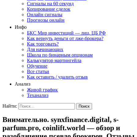
Сигналы на 60 секунд
Копирование сделок
Онлайн сигналы
Прогнозы онлайн
Инфо
БКС Мир инвестиций — лиц. ЦБ РФ
Как вернуть деньги от лже-брокера?
Как торговать?
Для начинающих
Школа по бинарным опционам
Калькулятор мартингейла
Обучение
Все статьи
Как оставить / удалить отзыв
Анализ
Живой график
Теханализ
Найти:
Внимательно. synxfinance.digital, s-
parfum.pro, coinlift.world — обзор и
разоблачение псевдо брокеров. Отзывы