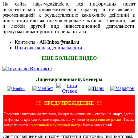
На сайте https://got2trade.ru вся информация носит
исключительно ознакомительный характер и не является
рекомендацией к осуществлению каких-либо действий и
инвестиций или же покупке\продаже активов. Трейдинг, как
и любой другой вид инвестиционной деятельности,
предусматривает риск потери капитала.
Контакты -
All-Inbox@mail.ru
Политика конфиденциальности
ЕЩЕ БОЛЬШЕ ВИДЕО
Лицензированные букмекеры
!
!
!
!
ПРЕДУПРЕЖДЕНИЕ
!!
!
!
Операции с цифровыми активами, бинарными опционами,
ставки на спорт
, сделки
на форекс и криповалютные операции, могут нести
существенные риски
. Так же
могут привести к
частичной или полной потере
Ваших инвестиций.
Сайт посвященный обзору стратегий торговли, индикаторам,