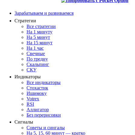
Зарабатываем и развиваемся
Стратегии
Все стратегии
На 1 минуту
На 5 минут
На 15 минут
На 1 час
Свечные
По тредну
Скальпинг
СКУ
Индикаторы
Все индикаторы
Стохастик
Ишимоку
Votrex
RSI
Аллигатор
Без перерисовки
Сигналы
Советы и сингалы
На 5, 15, 60 минут — кратко