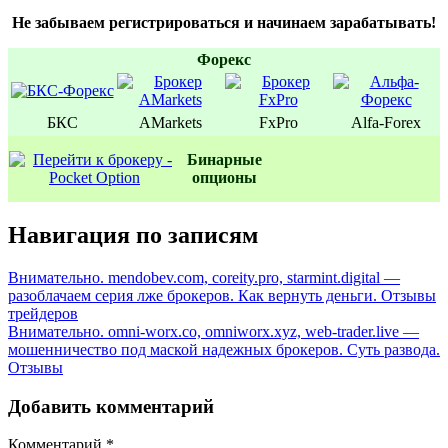
Не забываем регистрироваться и начинаем зарабатывать!
Форекс
БКС
AMarkets
FxPro
Alfa-Forex
Бинаpные
oпционы
Навигация по записям
Внимательно. mendobev.com, coreity.pro, starmint.digital —
разоблачаем серия лже брокеров. Как вернуть деньги. Отзывы
трейдеров
Внимательно. omni-worx.co, omniworx.xyz, web-trader.live —
мошенничество под маской надежных брокеров. Суть развода.
Отзывы
Добавить комментарий
Комментарий
*