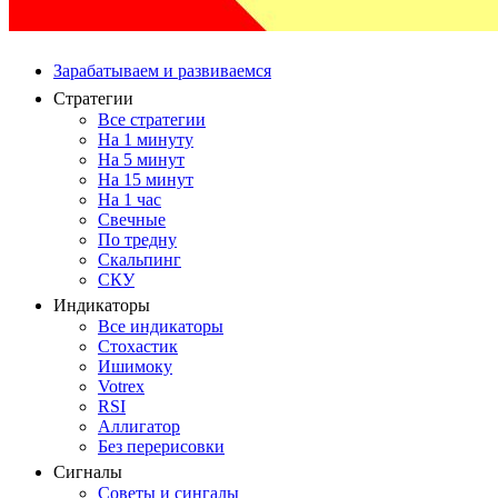
Зарабатываем и развиваемся
Стратегии
Все стратегии
На 1 минуту
На 5 минут
На 15 минут
На 1 час
Свечные
По тредну
Скальпинг
СКУ
Индикаторы
Все индикаторы
Стохастик
Ишимоку
Votrex
RSI
Аллигатор
Без перерисовки
Сигналы
Советы и сингалы