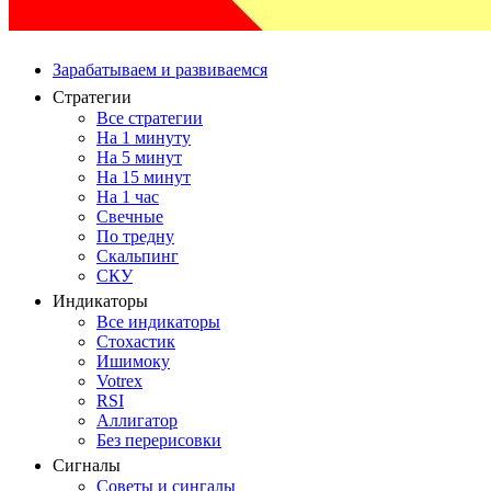
Зарабатываем и развиваемся
Стратегии
Все стратегии
На 1 минуту
На 5 минут
На 15 минут
На 1 час
Свечные
По тредну
Скальпинг
СКУ
Индикаторы
Все индикаторы
Стохастик
Ишимоку
Votrex
RSI
Аллигатор
Без перерисовки
Сигналы
Советы и сингалы