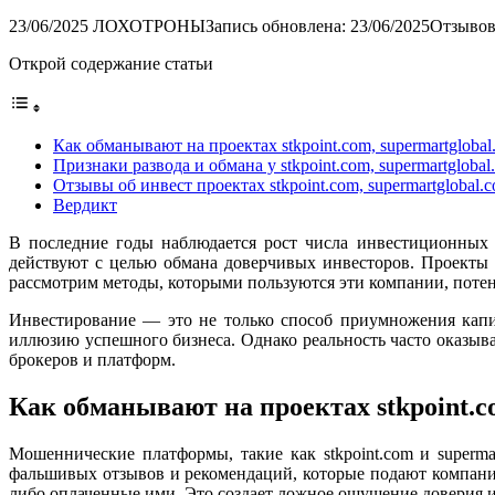
23/06/2025
ЛОХОТРОНЫ
Запись обновлена: 23/06/2025
Отзывов
Открой содержание статьи
Как обманывают на проектах stkpoint.com, supermartglobal
Признаки развода и обмана у stkpoint.com, supermartglobal
Отзывы об инвест проектах stkpoint.com, supermartglobal.
Вердикт
В последние годы наблюдается рост числа инвестиционных 
действуют с целью обмана доверчивых инвесторов. Проекты s
рассмотрим методы, которыми пользуются эти компании, потен
Инвестирование — это не только способ приумножения капи
иллюзию успешного бизнеса. Однако реальность часто оказыва
брокеров и платформ.
Как обманывают на проектах stkpoint.c
Мошеннические платформы, такие как stkpoint.com и superm
фальшивых отзывов и рекомендаций, которые подают компани
либо оплаченные ими. Это создает ложное ощущение доверия и