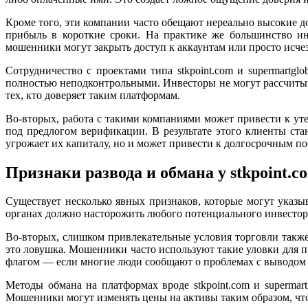
Кроме того, эти компании часто обещают нереально высокие 
прибыль в короткие сроки. На практике же большинство ин
мошенники могут закрыть доступ к аккаунтам или просто исчез
Сотрудничество с проектами типа stkpoint.com и supermartg
полностью неподконтрольными. Инвесторы не могут рассчитыва
тех, кто доверяет таким платформам.
Во-вторых, работа с такими компаниями может привести к у
под предлогом верификации. В результате этого клиенты с
угрожает их капиталу, но и может привести к долгосрочным по
Признаки развода и обмана у stkpoint.c
Существует несколько явных признаков, которые могут указы
органах должно насторожить любого потенциального инвестора.
Во-вторых, слишком привлекательные условия торговли также
это ловушка. Мошенники часто используют такие уловки для 
флагом — если многие люди сообщают о проблемах с выводом с
Методы обмана на платформах вроде stkpoint.com и supermar
Мошенники могут изменять цены на активы таким образом, что