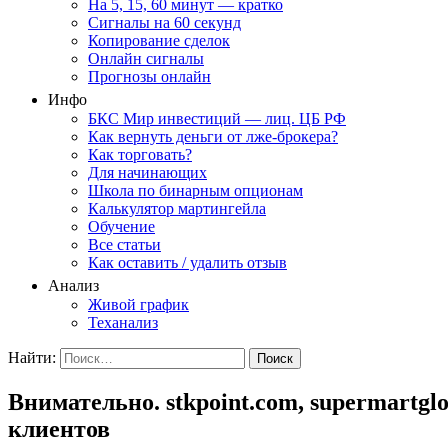
На 5, 15, 60 минут — кратко
Сигналы на 60 секунд
Копирование сделок
Онлайн сигналы
Прогнозы онлайн
Инфо
БКС Мир инвестиций — лиц. ЦБ РФ
Как вернуть деньги от лже-брокера?
Как торговать?
Для начинающих
Школа по бинарным опционам
Калькулятор мартингейла
Обучение
Все статьи
Как оставить / удалить отзыв
Анализ
Живой график
Теханализ
Найти:
Внимательно. stkpoint.com, supermart
клиентов