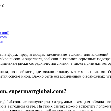
: 0
.com?
.com
com
платформ, предлагающих заманчивые условия для вложений. 
tkpoint.com и supermartglobal.com вызывают серьезные подозр
циальные риски сотрудничества с ними, а также признаки, кото
тала, но и область, где можно столкнуться с мошенниками. 
ется совсем иной. Важно быть осведомленным о возможных угро
om, supermartglobal.com?
artglobal.com, используют ряд хитроумных схем для обмана св
ю в выгодном свете. На таких сайтах можно встретить полож
 надежности, заставляя людей вкладывать свои деньги.