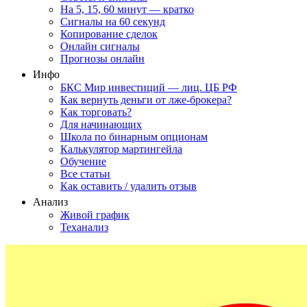
На 5, 15, 60 минут — кратко
Сигналы на 60 секунд
Копирование сделок
Онлайн сигналы
Прогнозы онлайн
Инфо
БКС Мир инвестиций — лиц. ЦБ РФ
Как вернуть деньги от лже-брокера?
Как торговать?
Для начинающих
Школа по бинарным опционам
Калькулятор мартингейла
Обучение
Все статьи
Как оставить / удалить отзыв
Анализ
Живой график
Теханализ