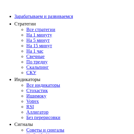
Зарабатываем и развиваемся
Стратегии
Все стратегии
На 1 минуту
На 5 минут
На 15 минут
На 1 час
Свечные
По тредну
Скальпинг
СКУ
Индикаторы
Все индикаторы
Стохастик
Ишимоку
Votrex
RSI
Аллигатор
Без перерисовки
Сигналы
Советы и сингалы