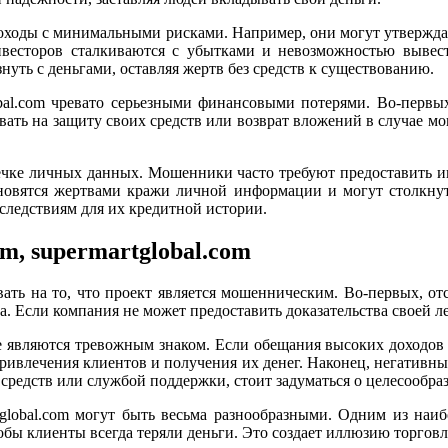
доходы с минимальными рисками. Например, они могут утвержда
весторов сталкиваются с убытками и невозможностью вывест
нуть с деньгами, оставляя жертв без средств к существованию.
lobal.com чревато серьезными финансовыми потерями. Во-первы
ть на защиту своих средств или возврат вложений в случае мо
течке личных данных. Мошенники часто требуют предоставить 
тановятся жертвами кражи личной информации и могут столкну
следствиям для их кредитной истории.
om, supermartglobal.com
вать на то, что проект является мошенническим. Во-первых, о
 Если компания не может предоставить доказательства своей лег
 являются тревожным знаком. Если обещания высоких доходов з
привлечения клиентов и получения их денег. Наконец, негативн
редств или службой поддержки, стоит задуматься о целесообраз
tglobal.com могут быть весьма разнообразными. Одним из наи
бы клиенты всегда теряли деньги. Это создает иллюзию торговл