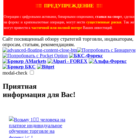
!
!
!
!
ПРЕДУПРЕЖДЕНИЕ
!!
!
!
Операции с цифровыми активами, бинарными опционами,
ставки на спорт
, сделки
на форекс и криповалютные операции, могут нести
существенные риски
. Так же
могут привести к
частичной или полной потере
Ваших инвестиций.
Сайт посвященный обзору стратегий торговли, индикаторам,
опросам, статьям, рекомендациям.
modal-check
Приятная
информация для Вас!