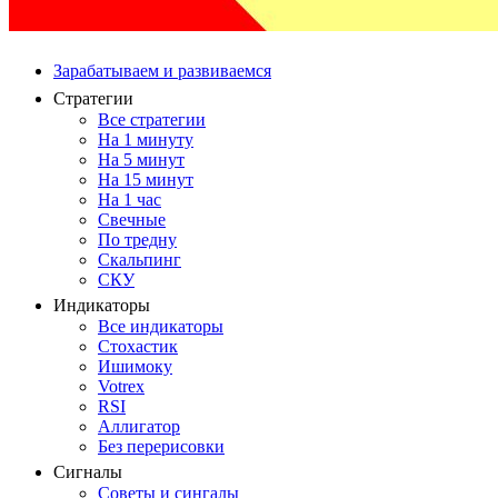
Зарабатываем и развиваемся
Стратегии
Все стратегии
На 1 минуту
На 5 минут
На 15 минут
На 1 час
Свечные
По тредну
Скальпинг
СКУ
Индикаторы
Все индикаторы
Стохастик
Ишимоку
Votrex
RSI
Аллигатор
Без перерисовки
Сигналы
Советы и сингалы