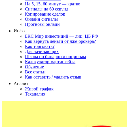
На 5, 15, 60 минут — кратко
Сигналы на 60 секунд
Копирование сделок
Онлайн сигналы
Прогнозы онлайн
Инфо
БКС Мир инвестиций — лиц. ЦБ РФ
Как вернуть деньги от лже-брокера?
Как торговать?
Для начинающих
Школа по бинарным опционам
Калькулятор мартингейла
Обучение
Все статьи
Как оставить / удалить отзыв
Анализ
Живой график
Теханализ