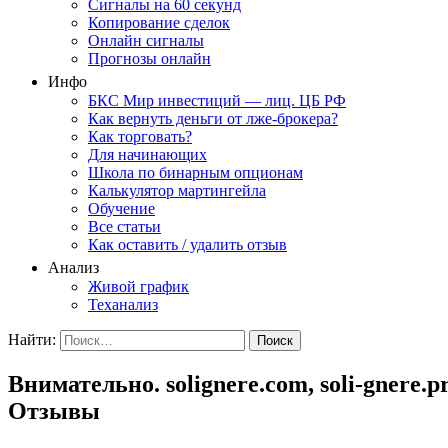
Сигналы на 60 секунд
Копирование сделок
Онлайн сигналы
Прогнозы онлайн
Инфо
БКС Мир инвестиций — лиц. ЦБ РФ
Как вернуть деньги от лже-брокера?
Как торговать?
Для начинающих
Школа по бинарным опционам
Калькулятор мартингейла
Обучение
Все статьи
Как оставить / удалить отзыв
Анализ
Живой график
Теханализ
Найти:
Внимательно. solignere.com, soli-gnere.p
Отзывы