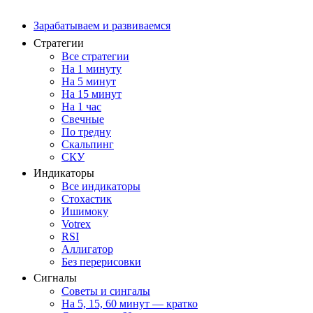
Зарабатываем и развиваемся
Стратегии
Все стратегии
На 1 минуту
На 5 минут
На 15 минут
На 1 час
Свечные
По тредну
Скальпинг
СКУ
Индикаторы
Все индикаторы
Стохастик
Ишимоку
Votrex
RSI
Аллигатор
Без перерисовки
Сигналы
Советы и сингалы
На 5, 15, 60 минут — кратко