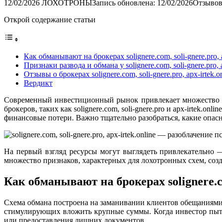
12/02/2026
ЛОХОТРОНЫ
Запись обновлена: 12/02/2026
Отзывов
Открой содержание статьи
Как обманывают на брокерах solignere.com, soli-gnere.pro, a
Признаки развода и обмана у solignere.com, soli-gnere.pro, a
Отзывы о брокерах solignere.com, soli-gnere.pro, apx-irtek.o
Вердикт
Современный инвестиционный рынок привлекает множество т
брокеров, таких как solignere.com, soli-gnere.pro и apx-irtek
финансовые потери. Важно тщательно разобраться, какие опасн
На первый взгляд ресурсы могут выглядеть привлекательно 
множество признаков, характерных для лохотронных схем, соз
Как обманывают на брокерах solignere.com
Схема обмана построена на заманивании клиентов обещаниями 
стимулирующих вложить крупные суммы. Когда инвестор пыта
или предоставления лишних документов.