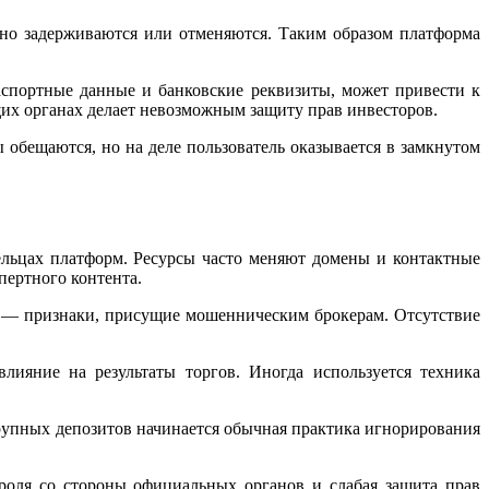
нно задерживаются или отменяются. Таким образом платформа
аспортные данные и банковские реквизиты, может привести к
их органах делает невозможным защиту прав инвесторов.
обещаются, но на деле пользователь оказывается в замкнутом
льцах платформ. Ресурсы часто меняют домены и контактные
пертного контента.
в — признаки, присущие мошенническим брокерам. Отсутствие
ияние на результаты торгов. Иногда используется техника
упных депозитов начинается обычная практика игнорирования
роля со стороны официальных органов и слабая защита прав