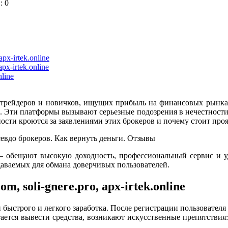
: 0
px-irtek.online
px-irtek.online
nline
рейдеров и новичков, ищущих прибыль на финансовых рынках
.online. Эти платформы вызывают серьезные подозрения в нечестно
ости кроются за заявлениями этих брокеров и почему стоит про
— обещают высокую доходность, профессиональный сервис и у
даваемых для обмана доверчивых пользователей.
, soli-gnere.pro, apx-irtek.online
быстрого и легкого заработка. После регистрации пользовател
ется вывести средства, возникают искусственные препятствия: