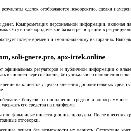
результаты сделок отображаются некорректно, сделки намере
.
я денег. Компрометация персональной информации, включая п
рмы. Отсутствие юридической базы и регистрации в регулирующ
обствует потере времени и эмоциональному выгоранию. Выгоды 
, soli-gnere.pro, apx-irtek.online
 от официальных регуляторов и публичной информации о владе
ыть выполнен через шаблоны, без уникального наполнения и экс
давление на клиентов с целью внесения дополнительных средст
е.
бещание бонусов за пополнение средств и «программное» вл
удержать его средства на платформе.
 или фальшивые инвестиционные продукты. После внесения кр
тоянные отговорки.
оженные деньги без возможности их вернуть. Отсутствие конт