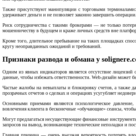
Также присутствуют манипуляции с торговыми терминалами: 
удерживает деньги и не позволяет законно завершить операции
Риск сотрудничества с такими брокерами — не только потер
мошенничеству в будущем и краже личных средств вне платфо
Кроме того, длительное пребывание на таких площадках спос
кругу неоправданных ожиданий и требований.
Признаки развода и обмана у solignere.com
Одним из явных индикаторов является отсутствие лицензий
данные, чтобы избежать ответственности. Web-дизайн может б
Частые жалобы на невыплаты и блокировку счетов, а также 
прозрачных отчетов о сделках и операциях усугубляет недовери
Основными приемами являются психологическое давление, о
вовлечения клиента в бесконечные «обучающие» сеансы, чтобы 
Могут предлагаться несуществующие финансовые инструменты
запросов на вывод, возникающие технические неполадки и пос
Главная причина — очень высокая вероятность потерять вл