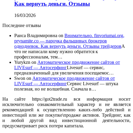
Как вернуть деньги. Отзывы
16/03/2026
Последние отзывы
Раиса Владимировна
on
Внимательно. finvoriumai.org,
prynamite.co — парочка фальшивых брокеров
однодневок. Как вернуть деньги. Отзывы трейдеров
А
что не написали кому нужно обратится к
профессионалам, тем…
Yurykzn
on
Автоматическое продвижение сайтов от
LIVEsurf — Автосерфинг
Livesurf — сервис,
предназначенный для увеличения посещаемос…
Swon
on
Автоматическое продвижение сайтов от
LIVEsurf — Автосерфинг
Сервис Livesurf — штука
полезная, но не волшебная. Сначала в…
На сайте https://got2trade.ru вся информация носит
исключительно ознакомительный характер и не является
рекомендацией к осуществлению каких-либо действий и
инвестиций или же покупке\продаже активов. Трейдинг, как
и любой другой вид инвестиционной деятельности,
предусматривает риск потери капитала.