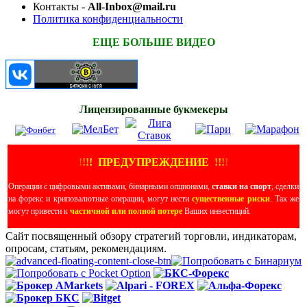
Контакты -
All-Inbox@mail.ru
Политика конфиденциальности
ЕЩЕ БОЛЬШЕ ВИДЕО
Лицензированные букмекеры
!
!
!
!
ПРЕДУПРЕЖДЕНИЕ
!!
!
!
Операции с цифровыми активами, бинарными опционами,
ставки на спорт
, сделки
на форекс и криповалютные операции, могут нести
существенные риски
. Так же
могут привести к
частичной или полной потере
Ваших инвестиций.
Сайт посвященный обзору стратегий торговли, индикаторам,
опросам, статьям, рекомендациям.