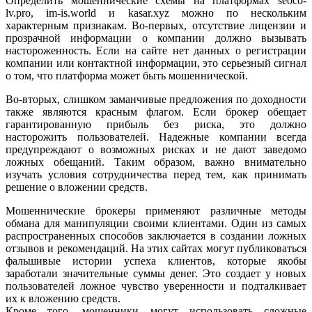
Определить мошеннические схемы на платформах seoco-
lv.pro, im-is.world и kasar.xyz можно по нескольким
характерным признакам. Во-первых, отсутствие лицензии и
прозрачной информации о компании должно вызывать
настороженность. Если на сайте нет данных о регистрации
компании или контактной информации, это серьезный сигнал
о том, что платформа может быть мошеннической.
Во-вторых, слишком заманчивые предложения по доходности
также являются красным флагом. Если брокер обещает
гарантированную прибыль без риска, это должно
насторожить пользователей. Надежные компании всегда
предупреждают о возможных рисках и не дают заведомо
ложных обещаний. Таким образом, важно внимательно
изучать условия сотрудничества перед тем, как принимать
решение о вложении средств.
Мошеннические брокеры применяют различные методы
обмана для манипуляции своими клиентами. Один из самых
распространенных способов заключается в создании ложных
отзывов и рекомендаций. На этих сайтах могут публиковаться
фальшивые истории успеха клиентов, которые якобы
заработали значительные суммы денег. Это создает у новых
пользователей ложное чувство уверенности и подталкивает
их к вложению средств.
Кроме того, мошенники могут использовать сложные