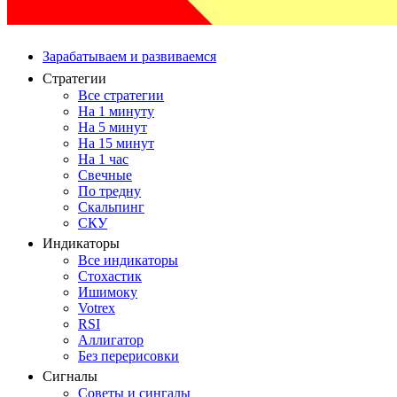
Зарабатываем и развиваемся
Стратегии
Все стратегии
На 1 минуту
На 5 минут
На 15 минут
На 1 час
Свечные
По тредну
Скальпинг
СКУ
Индикаторы
Все индикаторы
Стохастик
Ишимоку
Votrex
RSI
Аллигатор
Без перерисовки
Сигналы
Советы и сингалы