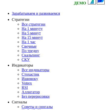
ДЕМО
Зарабатываем и развиваемся
Стратегии
Все стратегии
На 1 минуту
На 5 минут
На 15 минут
На 1 час
Свечные
По тредну
Скальпинг
СКУ
Индикаторы
Все индикаторы
Стохастик
Ишимоку
Votrex
RSI
Аллигатор
Без перерисовки
Сигналы
Советы и сингалы