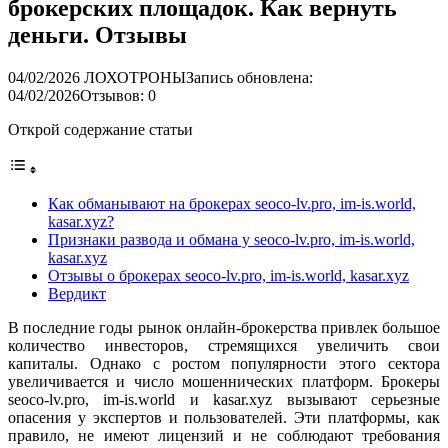
брокерских площадок. Как вернуть
деньги. Отзывы
04/02/2026
ЛОХОТРОНЫ
Запись обновлена:
04/02/2026
Отзывов: 0
Открой содержание статьи
Как обманывают на брокерах seoco-lv.pro, im-is.world,
kasar.xyz?
Признаки развода и обмана у seoco-lv.pro, im-is.world,
kasar.xyz
Отзывы о брокерах seoco-lv.pro, im-is.world, kasar.xyz
Вердикт
В последние годы рынок онлайн-брокерства привлек большое
количество инвесторов, стремящихся увеличить свои
капиталы. Однако с ростом популярности этого сектора
увеличивается и число мошеннических платформ. Брокеры
seoco-lv.pro, im-is.world и kasar.xyz вызывают серьезные
опасения у экспертов и пользователей. Эти платформы, как
правило, не имеют лицензий и не соблюдают требования