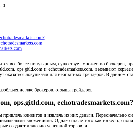
: 0
echotradesmarkets.com?
echotradesmarkets.com
markets.com
ится все более популярным, существует множество брокеров, пр
tld.com, ops.gitld.com и echotradesmarkets.com, вызывают сер
ут оказаться ловушками для неопытных трейдеров. В данном ст
om, ops.gitld.com, echotradesmarkets.com
привлечь клиентов и извлечь из них деньги. Первоначально он
имальными вложениями. Однако после того как инвестор попада
торые создают иллюзию успешной торговли.