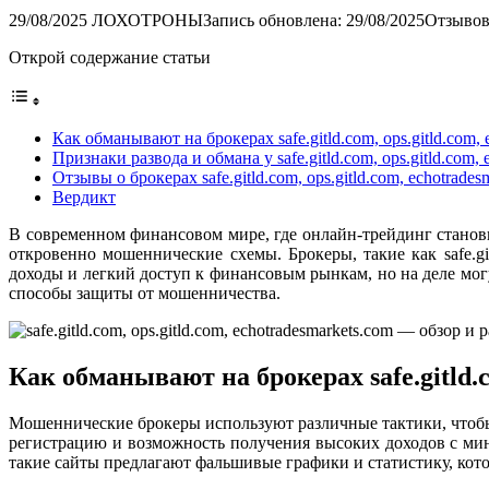
29/08/2025
ЛОХОТРОНЫ
Запись обновлена: 29/08/2025
Отзывов
Открой содержание статьи
Как обманывают на брокерах safe.gitld.com, ops.gitld.com, 
Признаки развода и обмана у safe.gitld.com, ops.gitld.com, 
Отзывы о брокерах safe.gitld.com, ops.gitld.com, echotrades
Вердикт
В современном финансовом мире, где онлайн-трейдинг станов
откровенно мошеннические схемы. Брокеры, такие как safe.gi
доходы и легкий доступ к финансовым рынкам, но на деле мог
способы защиты от мошенничества.
Как обманывают на брокерах safe.gitld.c
Мошеннические брокеры используют различные тактики, чтобы 
регистрацию и возможность получения высоких доходов с мин
такие сайты предлагают фальшивые графики и статистику, ко