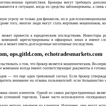
ногочисленные препятствия. Брокеры могут требовать допол
ываются в ситуации, когда их средства заблокированы, а связь
ную угрозу не только для финансов, но и для психоэмоциональн
. Кроме того, многие люди могут стать жертвами мошенников, 
и может привести к юридическим последствиям. Инвесторы р
их компаний зарегистрированы в офшорных зонах и имеют сл
 но и может иметь долгосрочные негативные последствия.
om, ops.gitld.com, echotradesmarkets.com
ельствовать о том, что брокер является мошенническим. Во-пер
 компании всегда имеют соответствующие документы и готовы п
одов — это еще один тревожный сигнал. Если брокер утверждает
обратить внимание на отзывы пользователей: если большинство 
ана своих клиентов. Одной из самых распространенных являе
ию успешной торговли. Также часто используются «псевдоанал
еские методы давления на клиентов. Например, они могут акт