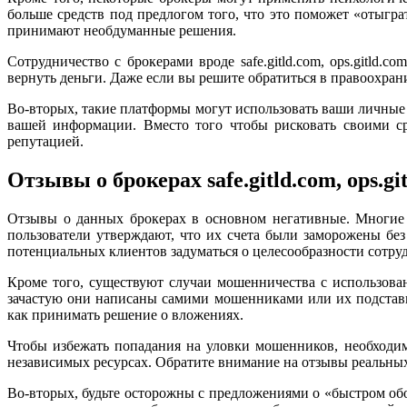
больше средств под предлогом того, что это поможет «отыгр
принимают необдуманные решения.
Сотрудничество с брокерами вроде safe.gitld.com, ops.gitld.
вернуть деньги. Даже если вы решите обратиться в правоохран
Во-вторых, такие платформы могут использовать ваши личные
вашей информации. Вместо того чтобы рисковать своими с
репутацией.
Отзывы о брокерах safe.gitld.com, ops.gi
Отзывы о данных брокерах в основном негативные. Многие 
пользователи утверждают, что их счета были заморожены без
потенциальных клиентов задуматься о целесообразности сотру
Кроме того, существуют случаи мошенничества с использов
зачастую они написаны самими мошенниками или их подстав
как принимать решение о вложениях.
Чтобы избежать попадания на уловки мошенников, необходим
независимых ресурсах. Обратите внимание на отзывы реальных
Во-вторых, будьте осторожны с предложениями о «быстром обо