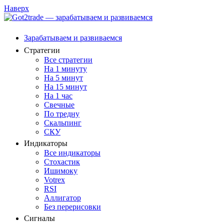
Наверх
Зарабатываем и развиваемся
Стратегии
Все стратегии
На 1 минуту
На 5 минут
На 15 минут
На 1 час
Свечные
По тредну
Скальпинг
СКУ
Индикаторы
Все индикаторы
Стохастик
Ишимоку
Votrex
RSI
Аллигатор
Без перерисовки
Сигналы