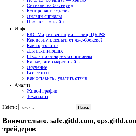
Сигналы на 60 секунд
Копирование сделок
Онлайн сигналы
Прогнозы онлайн
Инфо
БКС Мир инвестиций — лиц. ЦБ РФ
Как вернуть деньги от лже-брокера?
Как торговать?
Для начинающих
Школа по бинарным опционам
Калькулятор мартингейла
Обучение
Все статьи
Как оставить / удалить отзыв
Анализ
Живой график
Теханализ
Найти:
Внимательно. safe.gitld.com, ops.gitld.
трейдеров