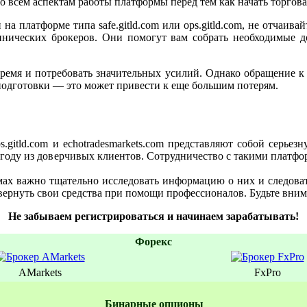
о всем аспектам работы платформы перед тем как начать торгова
на платформе типа safe.gitld.com или ops.gitld.com, не отчаив
ннических брокеров. Они помогут вам собрать необходимые д
 время и потребовать значительных усилий. Однако обращение к
подготовки — это может привести к еще большим потерям.
ops.gitld.com и echotradesmarkets.com представляют собой серь
году из доверчивых клиентов. Сотрудничество с такими платфо
ах важно тщательно исследовать информацию о них и следоват
ернуть свои средства при помощи профессионалов. Будьте вни
Не забываем регистрироваться и начинаем зарабатывать!
Форекс
AMarkets
FxPro
Бинаpные oпционы