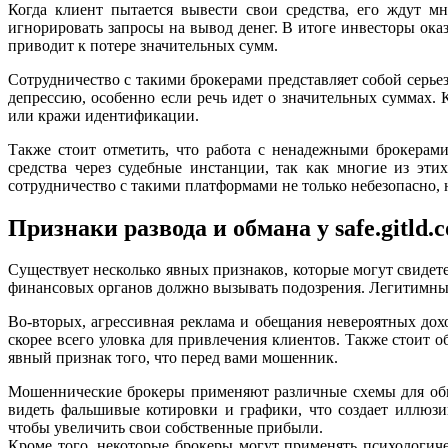
Когда клиент пытается вывести свои средства, его ждут м
игнорировать запросы на вывод денег. В итоге инвесторы оказ
приводит к потере значительных сумм.
Сотрудничество с такими брокерами представляет собой серьез
депрессию, особенно если речь идет о значительных суммах
или кражи идентификации.
Также стоит отметить, что работа с ненадежными брокерам
средства через судебные инстанции, так как многие из эт
сотрудничество с такими платформами не только небезопасно,
Признаки развода и обмана у safe.gitld.c
Существует несколько явных признаков, которые могут свидет
финансовых органов должно вызывать подозрения. Легитимные
Во-вторых, агрессивная реклама и обещания невероятных дох
скорее всего уловка для привлечения клиентов. Также стоит 
явный признак того, что перед вами мошенник.
Мошеннические брокеры применяют различные схемы для обм
видеть фальшивые котировки и графики, что создает иллюз
чтобы увеличить свои собственные прибыли.
Кроме того, некоторые брокеры могут применять психологич