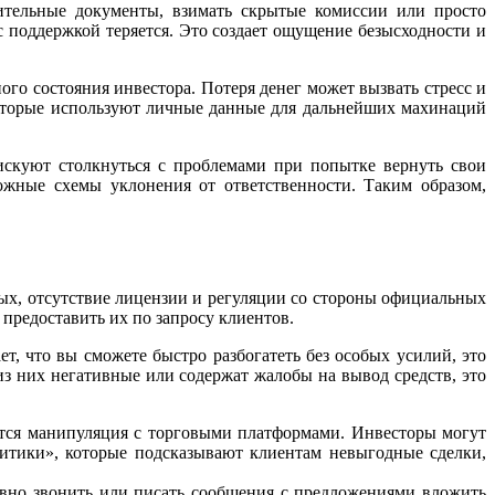
нительные документы, взимать скрытые комиссии или просто
 с поддержкой теряется. Это создает ощущение безысходности и
ого состояния инвестора. Потеря денег может вызвать стресс и
которые используют личные данные для дальнейших махинаций
искуют столкнуться с проблемами при попытке вернуть свои
ожные схемы уклонения от ответственности. Таким образом,
вых, отсутствие лицензии и регуляции со стороны официальных
редоставить их по запросу клиентов.
, что вы сможете быстро разбогатеть без особых усилий, это
из них негативные или содержат жалобы на вывод средств, это
тся манипуляция с торговыми платформами. Инвесторы могут
итики», которые подсказывают клиентам невыгодные сделки,
ивно звонить или писать сообщения с предложениями вложить