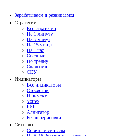
Зарабатываем и развиваемся
Стратегии
Все стратегии
На 1 минуту
На 5 минут
На 15 минут
На 1 час
Свечные
По тредну
Скальпинг
СКУ
Индикаторы
Все индикаторы
Стохастик
Ишимоку
Votrex
RSI
Аллигатор
Без перерисовки
Сигналы
Советы и сингалы
На 5, 15, 60 минут — кратко