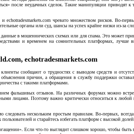
аться» после неудачных сделок. Такие манипуляции приводят к 
com и echotradesmarkets.com чревато множеством рисков. Во-пе
ительные органы или суд, шансы на успех крайне низки из-за с
 данные в мошеннических схемах или для спама. Это может при
редствами и временем на сомнительных платформах, лучше 
tld.com, echotradesmarkets.com
клиенты сообщают о трудностях с выводом средств и отсутс
 объяснения причин, а обращения в службу поддержки оставалис
дничества с такими платформами.
анием фальшивых отзывов. На различных форумах можно встрет
ными лицами. Поэтому важно критически относиться к любой и
о следовать нескольким простым правилам. Во-первых, всегда
 пользователей и старайтесь избегать платформ с высокой доле
гащении». Если что-то выглядит слишком хорошо, чтобы быть пра