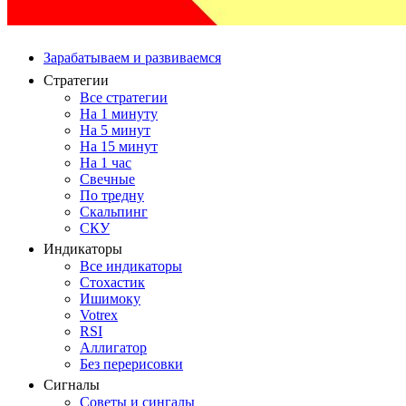
Зарабатываем и развиваемся
Стратегии
Все стратегии
На 1 минуту
На 5 минут
На 15 минут
На 1 час
Свечные
По тредну
Скальпинг
СКУ
Индикаторы
Все индикаторы
Стохастик
Ишимоку
Votrex
RSI
Аллигатор
Без перерисовки
Сигналы
Советы и сингалы