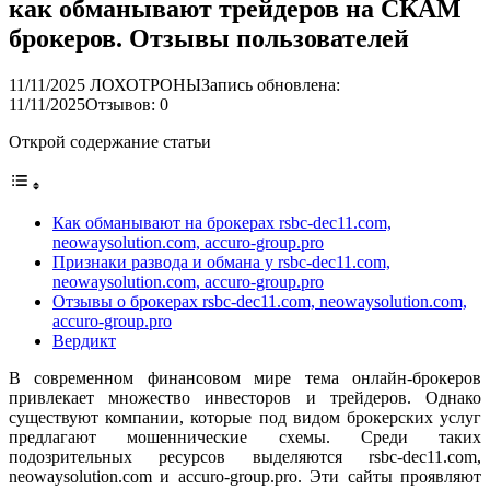
как обманывают трейдеров на СКАМ
брокеров. Отзывы пользователей
11/11/2025
ЛОХОТРОНЫ
Запись обновлена:
11/11/2025
Отзывов: 0
Открой содержание статьи
Как обманывают на брокерах rsbc-dec11.com,
neowaysolution.com, accuro-group.pro
Признаки развода и обмана у rsbc-dec11.com,
neowaysolution.com, accuro-group.pro
Отзывы о брокерах rsbc-dec11.com, neowaysolution.com,
accuro-group.pro
Вердикт
В современном финансовом мире тема онлайн-брокеров
привлекает множество инвесторов и трейдеров. Однако
существуют компании, которые под видом брокерских услуг
предлагают мошеннические схемы. Среди таких
подозрительных ресурсов выделяются rsbc-dec11.com,
neowaysolution.com и accuro-group.pro. Эти сайты проявляют