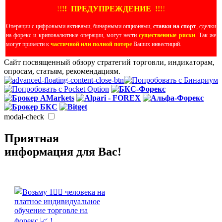
!
!
!
!
ПРЕДУПРЕЖДЕНИЕ
!!
!
!
Операции с цифровыми активами, бинарными опционами,
ставки на спорт
, сделки
на форекс и криповалютные операции, могут нести
существенные риски
. Так же
могут привести к
частичной или полной потере
Ваших инвестиций.
Сайт посвященный обзору стратегий торговли, индикаторам,
опросам, статьям, рекомендациям.
modal-check
Приятная
информация для Вас!