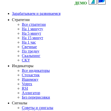
ДЕМО
Зарабатываем и развиваемся
Стратегии
Все стратегии
На 1 минуту
На 5 минут
На 15 минут
На 1 час
Свечные
По тредну
Скальпинг
СКУ
Индикаторы
Все индикаторы
Стохастик
Ишимоку
Votrex
RSI
Аллигатор
Без перерисовки
Сигналы
Советы и сингалы