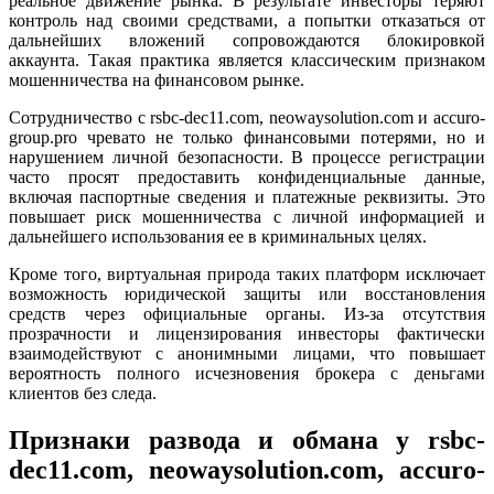
реальное движение рынка. В результате инвесторы теряют
контроль над своими средствами, а попытки отказаться от
дальнейших вложений сопровождаются блокировкой
аккаунта. Такая практика является классическим признаком
мошенничества на финансовом рынке.
Сотрудничество с rsbc-dec11.com, neowaysolution.com и accuro-
group.pro чревато не только финансовыми потерями, но и
нарушением личной безопасности. В процессе регистрации
часто просят предоставить конфиденциальные данные,
включая паспортные сведения и платежные реквизиты. Это
повышает риск мошенничества с личной информацией и
дальнейшего использования ее в криминальных целях.
Кроме того, виртуальная природа таких платформ исключает
возможность юридической защиты или восстановления
средств через официальные органы. Из-за отсутствия
прозрачности и лицензирования инвесторы фактически
взаимодействуют с анонимными лицами, что повышает
вероятность полного исчезновения брокера с деньгами
клиентов без следа.
Признаки развода и обмана у rsbc-
dec11.com, neowaysolution.com, accuro-