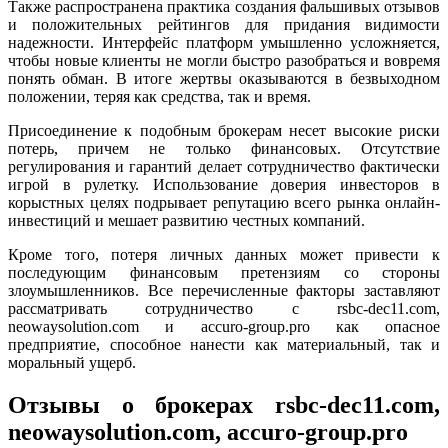
Также распространена практика создания фальшивых отзывов
и положительных рейтингов для придания видимости
надежности. Интерфейс платформ умышленно усложняется,
чтобы новые клиенты не могли быстро разобраться и вовремя
понять обман. В итоге жертвы оказываются в безвыходном
положении, теряя как средства, так и время.
Присоединение к подобным брокерам несет высокие риски
потерь, причем не только финансовых. Отсутствие
регулирования и гарантий делает сотрудничество фактически
игрой в рулетку. Использование доверия инвесторов в
корыстных целях подрывает репутацию всего рынка онлайн-
инвестиций и мешает развитию честных компаний.
Кроме того, потеря личных данных может привести к
последующим финансовым претензиям со стороны
злоумышленников. Все перечисленные факторы заставляют
рассматривать сотрудничество с rsbc-dec11.com,
neowaysolution.com и accuro-group.pro как опасное
предприятие, способное нанести как материальный, так и
моральный ущерб.
Отзывы о брокерах rsbc-dec11.com,
neowaysolution.com, accuro-group.pro