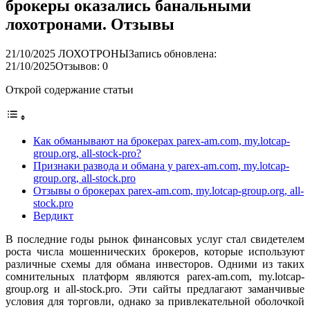
брокеры оказались банальными
лохотронами. Отзывы
21/10/2025
ЛОХОТРОНЫ
Запись обновлена:
21/10/2025
Отзывов: 0
Открой содержание статьи
Как обманывают на брокерах parex-am.com, my.lotcap-
group.org, all-stock-pro?
Признаки развода и обмана у parex-am.com, my.lotcap-
group.org, all-stock.pro
Отзывы о брокерах parex-am.com, my.lotcap-group.org, all-
stock.pro
Вердикт
В последние годы рынок финансовых услуг стал свидетелем
роста числа мошеннических брокеров, которые используют
различные схемы для обмана инвесторов. Одними из таких
сомнительных платформ являются parex-am.com, my.lotcap-
group.org и all-stock.pro. Эти сайты предлагают заманчивые
условия для торговли, однако за привлекательной оболочкой