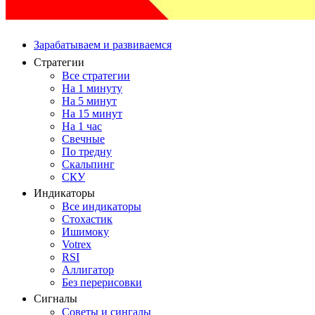
Зарабатываем и развиваемся
Стратегии
Все стратегии
На 1 минуту
На 5 минут
На 15 минут
На 1 час
Свечные
По тредну
Скальпинг
СКУ
Индикаторы
Все индикаторы
Стохастик
Ишимоку
Votrex
RSI
Аллигатор
Без перерисовки
Сигналы
Советы и сингалы