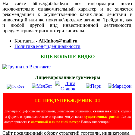
На сайте https://got2trade.ru вся информация носит
исключительно ознакомительный характер и не является
рекомендацией к осуществлению каких-либо действий и
инвестиций или же покупке\продаже активов. Трейдинг, как
и любой другой вид инвестиционной деятельности,
предусматривает риск потери капитала.
Контакты -
All-Inbox@mail.ru
Политика конфиденциальности
ЕЩЕ БОЛЬШЕ ВИДЕО
Лицензированные букмекеры
!
!
!
!
ПРЕДУПРЕЖДЕНИЕ
!!
!
!
Операции с цифровыми активами, бинарными опционами,
ставки на спорт
, сделки
на форекс и криповалютные операции, могут нести
существенные риски
. Так же
могут привести к
частичной или полной потере
Ваших инвестиций.
Сайт посвященный обзору стратегий торговли, индикаторам,