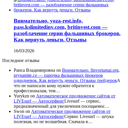
Внимательно. yoza-rest.info,
pass.kslimitedinv.com, britinvest.com —
разоблачение серии фальшивых брокеров.
Как вернуть деньги. Отзывы
16/03/2026
Последние отзывы
Раиса Владимировна
on
Внимательно. finvoriumai.org,
prynamite.co — парочка фальшивых брокеров
однодневок. Как вернуть деньги. Отзывы трейдеров
А
что не написали кому нужно обратится к
профессионалам, тем…
Yurykzn
on
Автоматическое продвижение сайтов от
LIVEsurf — Автосерфинг
Livesurf — сервис,
предназначенный для увеличения посещаемос…
Swon
on
Автоматическое продвижение сайтов от
LIVEsurf — Автосерфинг
Сервис Livesurf — штука
полезная, но не волшебная. Сначала в…