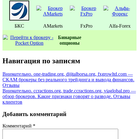
БКС
AMarkets
FxPro
Alfa-Forex
Бинаpные
oпционы
Навигация по записям
Внимательно. one-trading.org, dijitalborsa.org, fxgrowltd.com —
СКАМ брокеры без реального трейдинга и вывода финансов.
Отзывы
Внимательно. ccractions.org, trade.ccractions.org, viaglobal.pro —
обзор брокеров. Какие признаки говорят о разводе. Отзывы
клиентов
Добавить комментарий
Комментарий
*