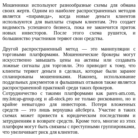
Мошенники используют разнообразные схемы для обмана
своих жертв. Одним из наиболее распространенных методов
является «пирамида», когда новые деньги клиентов
используются для выплаты старым клиентам. Это создает
видимость успешного бизнеса, пока не закончится приток
новых инвесторов. После этого схема рушится, и
большинство участников теряют свои средства.
Другой распространенный метод — это манипуляции с
торговыми платформами. Мошеннические брокеры могут
искусственно завышать цены на активы или создавать
ложные сигналы для торговли. Это приводит к тому, что
клиенты теряют деньги в сделках, которые были заранее
спланированы мошенниками. Наконец, использование
поддельных документов и фальшивых отзывов также является
распространенной практикой среди таких брокеров.
Сотрудничество с такими платформами как parex-am.com,
my.lotcap-group.org и all-stock.pro не только рискованно, но и
крайне невыгодно для инвесторов. Потеря вложенных
средств — это лишь верхушка айсберга. Участие в таких
схемах может привести к юридическим последствиям и
затруднениям в возврате средств. Кроме того, многие из этих
платформ могут быть связаны с преступными группировками,
что увеличивает риск для клиентов.