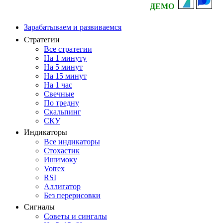
ДЕМО
Зарабатываем и развиваемся
Стратегии
Все стратегии
На 1 минуту
На 5 минут
На 15 минут
На 1 час
Свечные
По тредну
Скальпинг
СКУ
Индикаторы
Все индикаторы
Стохастик
Ишимоку
Votrex
RSI
Аллигатор
Без перерисовки
Сигналы
Советы и сингалы