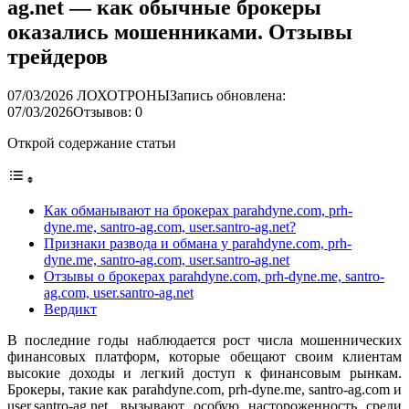
ag.net — как обычные брокеры
оказались мошенниками. Отзывы
трейдеров
07/03/2026
ЛОХОТРОНЫ
Запись обновлена:
07/03/2026
Отзывов: 0
Открой содержание статьи
Как обманывают на брокерах parahdyne.com, prh-
dyne.me, santro-ag.com, user.santro-ag.net?
Признаки развода и обмана у parahdyne.com, prh-
dyne.me, santro-ag.com, user.santro-ag.net
Отзывы о брокерах parahdyne.com, prh-dyne.me, santro-
ag.com, user.santro-ag.net
Вердикт
В последние годы наблюдается рост числа мошеннических
финансовых платформ, которые обещают своим клиентам
высокие доходы и легкий доступ к финансовым рынкам.
Брокеры, такие как parahdyne.com, prh-dyne.me, santro-ag.com и
user.santro-ag.net, вызывают особую настороженность среди