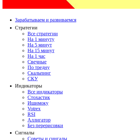
Зарабатываем и развиваемся
Стратегии
Все стратегии
На 1 минуту
На 5 минут
На 15 минут
На 1 час
Свечные
По тредну
Скальпинг
СКУ
Индикаторы
Все индикаторы
Стохастик
Ишимоку
Votrex
RSI
Аллигатор
Без перерисовки
Сигналы
Советы и сингалы