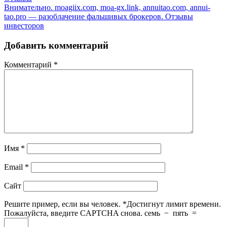
Внимательно. moagiix.com, moa-gx.link, annuitao.com, annui-
tao.pro — разоблачение фальшивых брокеров. Отзывы
инвесторов
Добавить комментарий
Комментарий
*
Имя
*
Email
*
Сайт
Решите пример, если вы человек.
*
Достигнут лимит времени.
Пожалуйста, введите CAPTCHA снова.
семь
−
пять
=