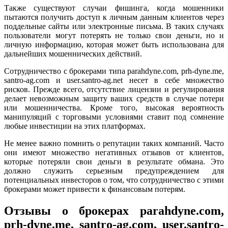
Также существуют случаи фишинга, когда мошенники
пытаются получить доступ к личным данным клиентов через
поддельные сайты или электронные письма. В таких случаях
пользователи могут потерять не только свои деньги, но и
личную информацию, которая может быть использована для
дальнейших мошеннических действий.
Сотрудничество с брокерами типа parahdyne.com, prh-dyne.me,
santro-ag.com и user.santro-ag.net несет в себе множество
рисков. Прежде всего, отсутствие лицензии и регулирования
делает невозможным защиту ваших средств в случае потери
или мошенничества. Кроме того, высокая вероятность
манипуляций с торговыми условиями ставит под сомнение
любые инвестиции на этих платформах.
Не менее важно помнить о репутации таких компаний. Часто
они имеют множество негативных отзывов от клиентов,
которые потеряли свои деньги в результате обмана. Это
должно служить серьезным предупреждением для
потенциальных инвесторов о том, что сотрудничество с этими
брокерами может привести к финансовым потерям.
Отзывы о брокерах parahdyne.com,
prh-dyne.me, santro-ag.com, user.santro-