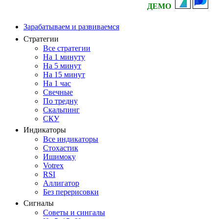
ДЕМО
Зарабатываем и развиваемся
Стратегии
Все стратегии
На 1 минуту
На 5 минут
На 15 минут
На 1 час
Свечные
По тредну
Скальпинг
СКУ
Индикаторы
Все индикаторы
Стохастик
Ишимоку
Votrex
RSI
Аллигатор
Без перерисовки
Сигналы
Советы и сингалы