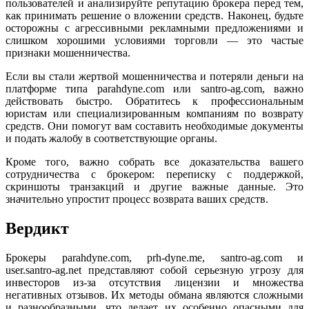
пользователей и анализируйте репутацию брокера перед тем,
как принимать решение о вложении средств. Наконец, будьте
осторожны с агрессивными рекламными предложениями и
слишком хорошими условиями торговли — это частые
признаки мошенничества.
Если вы стали жертвой мошенничества и потеряли деньги на
платформе типа parahdyne.com или santro-ag.com, важно
действовать быстро. Обратитесь к профессиональным
юристам или специализированным компаниям по возврату
средств. Они помогут вам составить необходимые документы
и подать жалобу в соответствующие органы.
Кроме того, важно собрать все доказательства вашего
сотрудничества с брокером: переписку с поддержкой,
скриншоты транзакций и другие важные данные. Это
значительно упростит процесс возврата ваших средств.
Вердикт
Брокеры parahdyne.com, prh-dyne.me, santro-ag.com и
user.santro-ag.net представляют собой серьезную угрозу для
инвесторов из-за отсутствия лицензии и множества
негативных отзывов. Их методы обмана являются сложными
и разнообразными, что делает их особенно опасными для