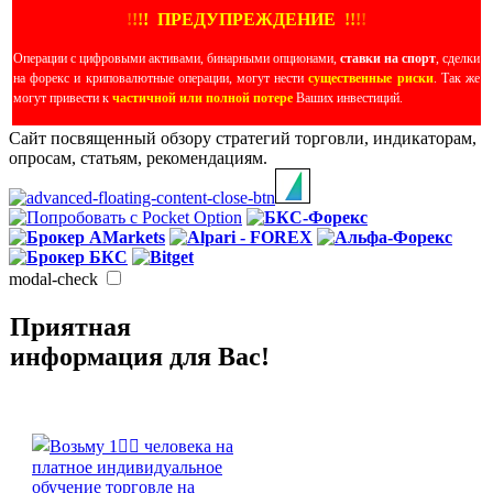
!
!
!
!
ПРЕДУПРЕЖДЕНИЕ
!!
!
!
Операции с цифровыми активами, бинарными опционами,
ставки на спорт
, сделки
на форекс и криповалютные операции, могут нести
существенные риски
. Так же
могут привести к
частичной или полной потере
Ваших инвестиций.
Сайт посвященный обзору стратегий торговли, индикаторам,
опросам, статьям, рекомендациям.
modal-check
Приятная
информация для Вас!