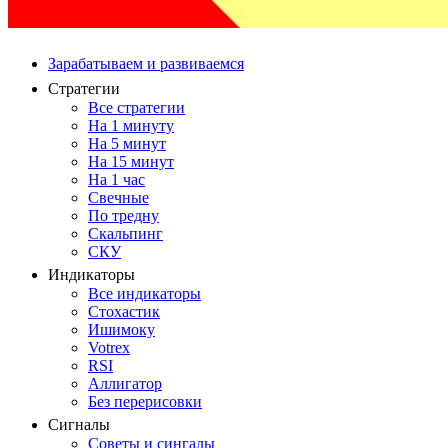
Зарабатываем и развиваемся
Стратегии
Все стратегии
На 1 минуту
На 5 минут
На 15 минут
На 1 час
Свечные
По тредну
Скальпинг
СКУ
Индикаторы
Все индикаторы
Стохастик
Ишимоку
Votrex
RSI
Аллигатор
Без перерисовки
Сигналы
Советы и сингалы