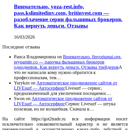
Внимательно. yoza-rest.info,
pass.kslimitedinv.com, britinvest.com —
разоблачение серии фальшивых брокеров.
Как вернуть деньги. Отзывы
16/03/2026
Последние отзывы
Раиса Владимировна
on
Внимательно. finvoriumai.org,
prynamite.co — парочка фальшивых брокеров
однодневок. Как вернуть деньги. Отзывы трейдеров
А
что не написали кому нужно обратится к
профессионалам, тем…
Yurykzn
on
Автоматическое продвижение сайтов от
LIVEsurf — Автосерфинг
Livesurf — сервис,
предназначенный для увеличения посещаемос…
Swon
on
Автоматическое продвижение сайтов от
LIVEsurf — Автосерфинг
Сервис Livesurf — штука
полезная, но не волшебная. Сначала в…
На сайте https://got2trade.ru вся информация носит
исключительно ознакомительный характер и не является
рекомендацией к осуществлению каких-либо действий и