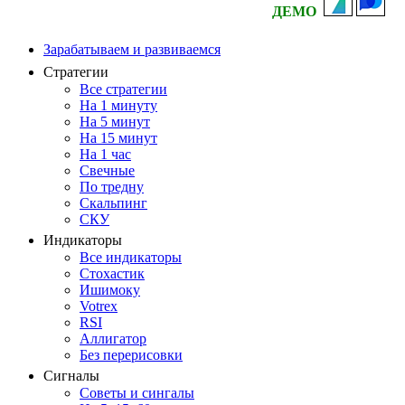
ДЕМО
Зарабатываем и развиваемся
Стратегии
Все стратегии
На 1 минуту
На 5 минут
На 15 минут
На 1 час
Свечные
По тредну
Скальпинг
СКУ
Индикаторы
Все индикаторы
Стохастик
Ишимоку
Votrex
RSI
Аллигатор
Без перерисовки
Сигналы
Советы и сингалы