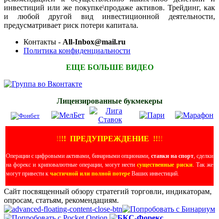
инвестиций или же покупке\продаже активов. Трейдинг, как
и любой другой вид инвестиционной деятельности,
предусматривает риск потери капитала.
Контакты -
All-Inbox@mail.ru
Политика конфиденциальности
ЕЩЕ БОЛЬШЕ ВИДЕО
Лицензированные букмекеры
!
!
!
!
ПРЕДУПРЕЖДЕНИЕ
!!
!
!
Операции с цифровыми активами, бинарными опционами,
ставки на спорт
, сделки
на форекс и криповалютные операции, могут нести
существенные риски
. Так же
могут привести к
частичной или полной потере
Ваших инвестиций.
Сайт посвященный обзору стратегий торговли, индикаторам,
опросам, статьям, рекомендациям.