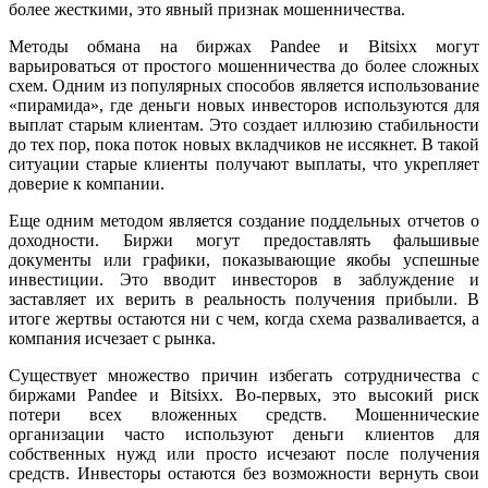
более жесткими, это явный признак мошенничества.
Методы обмана на биржах Pandee и Bitsixx могут
варьироваться от простого мошенничества до более сложных
схем. Одним из популярных способов является использование
«пирамида», где деньги новых инвесторов используются для
выплат старым клиентам. Это создает иллюзию стабильности
до тех пор, пока поток новых вкладчиков не иссякнет. В такой
ситуации старые клиенты получают выплаты, что укрепляет
доверие к компании.
Еще одним методом является создание поддельных отчетов о
доходности. Биржи могут предоставлять фальшивые
документы или графики, показывающие якобы успешные
инвестиции. Это вводит инвесторов в заблуждение и
заставляет их верить в реальность получения прибыли. В
итоге жертвы остаются ни с чем, когда схема разваливается, а
компания исчезает с рынка.
Существует множество причин избегать сотрудничества с
биржами Pandee и Bitsixx. Во-первых, это высокий риск
потери всех вложенных средств. Мошеннические
организации часто используют деньги клиентов для
собственных нужд или просто исчезают после получения
средств. Инвесторы остаются без возможности вернуть свои