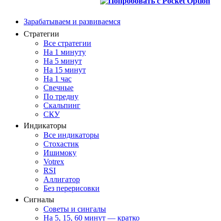
Зарабатываем и развиваемся
Стратегии
Все стратегии
На 1 минуту
На 5 минут
На 15 минут
На 1 час
Свечные
По тредну
Скальпинг
СКУ
Индикаторы
Все индикаторы
Стохастик
Ишимоку
Votrex
RSI
Аллигатор
Без перерисовки
Сигналы
Советы и сингалы
На 5, 15, 60 минут — кратко