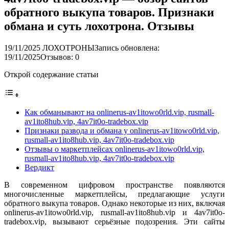
обратного выкупа товаров. Признаки
обмана и суть лохотрона. Отзывы
19/11/2025
ЛОХОТРОНЫ
Запись обновлена:
19/11/2025
Отзывов: 0
Открой содержание статьи
Как обманывают на onlinerus-av1itowo0rld.vip, rusmall-
av1ito8hub.vip, 4av7it0o-tradebox.vip
Признаки развода и обмана у onlinerus-av1itowo0rld.vip,
rusmall-av1ito8hub.vip, 4av7it0o-tradebox.vip
Отзывы о маркетплейсах onlinerus-av1itowo0rld.vip,
rusmall-av1ito8hub.vip, 4av7it0o-tradebox.vip
Вердикт
В современном цифровом пространстве появляются
многочисленные маркетплейсы, предлагающие услуги
обратного выкупа товаров. Однако некоторые из них, включая
onlinerus-av1itowo0rld.vip, rusmall-av1ito8hub.vip и 4av7it0o-
tradebox.vip, вызывают серьёзные подозрения. Эти сайты