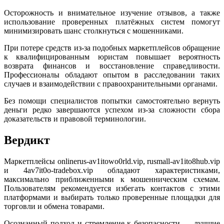
Осторожность и внимательное изучение отзывов, а также
использование проверенных платёжных систем помогут
минимизировать шанс столкнуться с мошенниками.
При потере средств из-за подобных маркетплейсов обращение
к квалифицированным юристам повышает вероятность
возврата финансов и восстановление справедливости.
Профессионалы обладают опытом в расследовании таких
случаев и взаимодействии с правоохранительными органами.
Без помощи специалистов попытки самостоятельно вернуть
деньги редко завершаются успехом из-за сложности сбора
доказательств и правовой терминологии.
Вердикт
Маркетплейсы onlinerus-av1itowo0rld.vip, rusmall-av1ito8hub.vip
и 4av7it0o-tradebox.vip обладают характеристиками,
максимально приближенными к мошенническим схемам.
Пользователям рекомендуется избегать контактов с этими
платформами и выбирать только проверенные площадки для
торговли и обмена товарами.
Осознанный подход и стремление к безопасности — лучшие