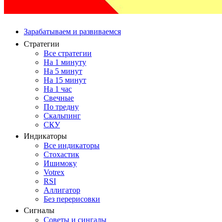
Зарабатываем и развиваемся
Стратегии
Все стратегии
На 1 минуту
На 5 минут
На 15 минут
На 1 час
Свечные
По тредну
Скальпинг
СКУ
Индикаторы
Все индикаторы
Стохастик
Ишимоку
Votrex
RSI
Аллигатор
Без перерисовки
Сигналы
Советы и сингалы