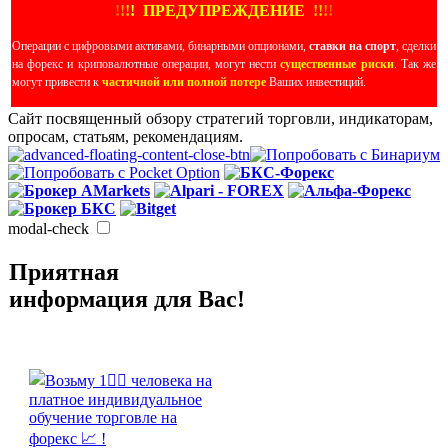
!
!
!
!
ПРЕДУПРЕЖДЕНИЕ
!!
!
!
Операции с цифровыми активами, бинарными опционами,
ставки на спорт
, сделки
на форекс и криповалютные операции, могут нести
существенные риски
. Так же
могут привести к
частичной или полной потере
Ваших инвестиций.
Сайт посвященный обзору стратегий торговли, индикаторам,
опросам, статьям, рекомендациям.
modal-check
Приятная
информация для Вас!