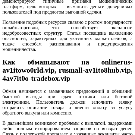
демонстрируют типичные признаки мошеннических
платформ, цель которых — выманить деньги доверчивых
пользователей под предлогом выгодной сделки.
Появление подобных ресурсов связано с ростом популярности
онлайн-торговли, что способствует экспансии
недобросовестных структур. Статья посвящена выявлению
опасностей, характерных для указанных маркетплейсов, а
также способам распознавания и предупреждения
мошенничества.
Как обманывают на onlinerus-
av1itowo0rld.vip, rusmall-av1ito8hub.vip,
4av7it0o-tradebox.vip
Обман начинается с заманчивых предложений и обещаний
быстрой выгоды при сдаче техники или бытовой
электроники. Пользователь должен заполнить заявку,
отправить описание товара и внести оплату за услугу
обратного выкупа или комиссию.
В дальнейшем возникают проблемы с выплатой, задержками
либо полным игнорированием запросов на возврат денег.
Связь с поддержкой пропадает, а указанные реквизиты часто