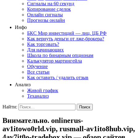
Сигналы на 60 секунд
Копирование сделок
Онлайн сигналы
Прогнозы онлайн
Инфо
БКС Мир инвестиций — лиц. ЦБ РФ
Как вернуть деньги от лже-брокера?
Как торговать?
Для начинающих
Школа по бинарным опционам
Калькулятор мартингейла
Обучение
Все статьи
Как оставить / удалить отзыв
Анализ
Живой график
Теханализ
Найти:
Внимательно. onlinerus-
av1itowo0rld.vip, rusmall-av1ito8hub.vip,
4av7it0o-tradebox.vip — обзор сайтов