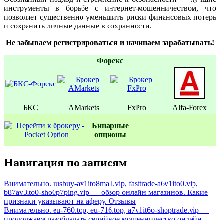
инструменты в борьбе с интернет-мошенничеством, что
позволяет существенно уменьшить риски финансовых потерь
и сохранить личные данные в сохранности.
Не забываем регистрироваться и начинаем зарабатывать!
Форекс
БКС
AMarkets
FxPro
Alfa-Forex
Бинаpные
oпционы
Навигация по записям
Внимательно. rusbuy-av1ito8mall.vip, fasttrade-a6v1ito0.vip,
b87av3ito0-sho0p7ping.vip — обзор онлайн магазинов. Какие
признаки указывают на аферу. Отзывы
Внимательно. eu-760.top, eu-716.top, a7v1it6o-shoptrade.vip —
продолжаем разоблачать серийное мошенничество онлайн