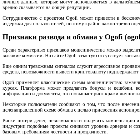
личных данных, которые могут использоваться в дальнейше
вредно сказывается на общей репутации.
Сотрудничество с проектом Ogofi может привести к бесконеч
издержки для пользователей, поэтому крайне важно трезво оц
Признаки развода и обмана у Ogofi (ogof
Среди характерных признаков мошенничества можно выделит
высокие комиссии. На сайте Ogofi зачастую отсутствует конта
Еще одним тревожным сигналом служит агрессивное продвиже
средств, невозможности вывести криптовалюту подтверждают с
Ogofi применяет классические схемы мошенничества: заман
курсах. Платформа может предлагать бонусы и кешбэки, к
информацию и документы, что повышает риск кражи личности
Некоторые пользователи сообщают о том, что после внесения
целенаправленной схеме обмана с целью присвоения депониро
Риски потери денег, невозможности получить компенсацию 
индустрии подобные проекты снижают уровень доверия и соз
базовым требованиям честности и прозрачности.