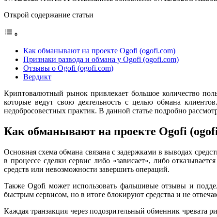
Открой содержание статьи
Как обманывают на проекте Ogofi (ogofi.com)
Признаки развода и обмана у Ogofi (ogofi.com)
Отзывы о Ogofi (ogofi.com)
Вердикт
Криптовалютный рынок привлекает большое количество поль
которые ведут свою деятельность с целью обмана клиентов
недобросовестных практик. В данной статье подробно рассмотр
Как обманывают на проекте Ogofi (ogof
Основная схема обмана связана с задержками в выводах средс
в процессе сделки сервис либо «зависает», либо отказывает
средств или невозможности завершить операций.
Также Ogofi может использовать фальшивые отзывы и подде
быстрым сервисом, но в итоге блокируют средства и не отвеча
Каждая транзакция через подозрительный обменник чревата р