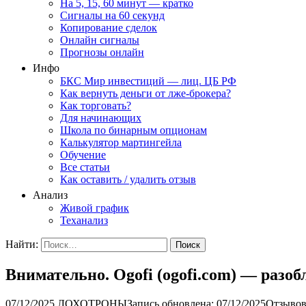
На 5, 15, 60 минут — кратко
Сигналы на 60 секунд
Копирование сделок
Онлайн сигналы
Прогнозы онлайн
Инфо
БКС Мир инвестиций — лиц. ЦБ РФ
Как вернуть деньги от лже-брокера?
Как торговать?
Для начинающих
Школа по бинарным опционам
Калькулятор мартингейла
Обучение
Все статьи
Как оставить / удалить отзыв
Анализ
Живой график
Теханализ
Найти:
Внимательно. Ogofi (ogofi.com) — раз
07/12/2025
ЛОХОТРОНЫ
Запись обновлена: 07/12/2025
Отзывов