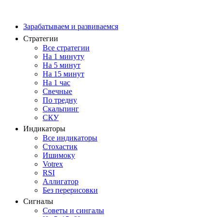
Зарабатываем и развиваемся
Стратегии
Все стратегии
На 1 минуту
На 5 минут
На 15 минут
На 1 час
Свечные
По тредну
Скальпинг
СКУ
Индикаторы
Все индикаторы
Стохастик
Ишимоку
Votrex
RSI
Аллигатор
Без перерисовки
Сигналы
Советы и сингалы