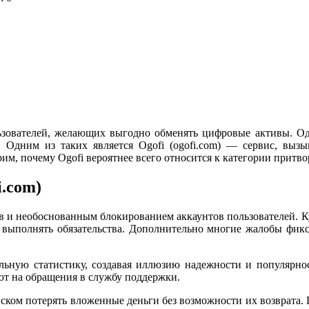
зователей, желающих выгодно обменять цифровые активы. Од
. Одним из таких является Ogofi (ogofi.com) — сервис, вы
им, почему Ogofi вероятнее всего относится к категории притв
i.com)
тв и необоснованным блокированием аккаунтов пользователей. 
ся выполнять обязательства. Дополнительно многие жалобы фикс
льную статистику, создавая иллюзию надежности и популярн
ют на обращения в службу поддержки.
иском потерять вложенные деньги без возможности их возврата.