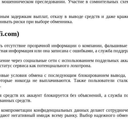
м мошенническом преследовании. Участие в сомнительных схе
ным задержкам выплат, отказу в выводе средств и даже краже
енивать риски при выборе обменника.
i.com)
ь отсутствие прозрачной информации о компании, фальшивые 
ктная информация или она записана с ошибками, а служба подде
ние через социальные сети с использованием поддельных аккау
татус сервиса как потенциального лохотрона.
чивые условия обмена с последующим блокированием вывода,
оторые никогда не выплачиваются. Также пользователи стал
.
 средств их аккаунт блокируется без объяснений, а служба по
ванных средств.
и компрометации конфиденциальных данных делают сотрудничес
дают негативный имидж всему рынку. Выбор надежного обменн