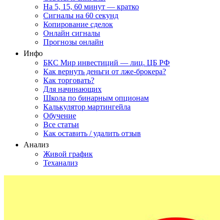
На 5, 15, 60 минут — кратко
Сигналы на 60 секунд
Копирование сделок
Онлайн сигналы
Прогнозы онлайн
Инфо
БКС Мир инвестиций — лиц. ЦБ РФ
Как вернуть деньги от лже-брокера?
Как торговать?
Для начинающих
Школа по бинарным опционам
Калькулятор мартингейла
Обучение
Все статьи
Как оставить / удалить отзыв
Анализ
Живой график
Теханализ