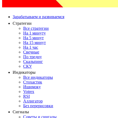
Зарабатываем и развиваемся
Стратегии
Все стратегии
На 1 минуту
На 5 минут
На 15 минут
На 1 час
Свечные
По тредну
Скальпинг
СКУ
Индикаторы
Все индикаторы
Стохастик
Ишимоку
Votrex
RSI
Аллигатор
Без перерисовки
Сигналы
Советы и сингалы