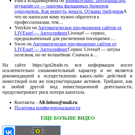
Раиса Владимировна
on
Внимательно. finvoriumai.org,
prynamite.co — парочка фальшивых брокеров
однодневок. Как вернуть деньги. Отзывы трейдеров
А
что не написали кому нужно обратится к
профессионалам, тем…
Yurykzn
on
Автоматическое продвижение сайтов от
LIVEsurf — Автосерфинг
Livesurf — сервис,
предназначенный для увеличения посещаемос…
Swon
on
Автоматическое продвижение сайтов от
LIVEsurf — Автосерфинг
Сервис Livesurf — штука
полезная, но не волшебная. Сначала в…
На сайте https://got2trade.ru вся информация носит
исключительно ознакомительный характер и не является
рекомендацией к осуществлению каких-либо действий и
инвестиций или же покупке\продаже активов. Трейдинг, как
и любой другой вид инвестиционной деятельности,
предусматривает риск потери капитала.
Контакты -
All-Inbox@mail.ru
Политика конфиденциальности
ЕЩЕ БОЛЬШЕ ВИДЕО