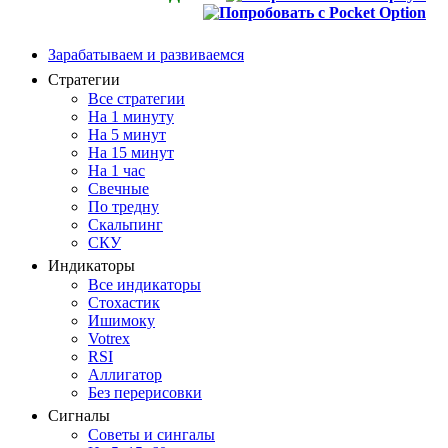
Зарабатываем и развиваемся
Стратегии
Все стратегии
На 1 минуту
На 5 минут
На 15 минут
На 1 час
Свечные
По тредну
Скальпинг
СКУ
Индикаторы
Все индикаторы
Стохастик
Ишимоку
Votrex
RSI
Аллигатор
Без перерисовки
Сигналы
Советы и сингалы