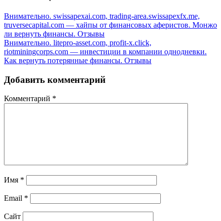
Внимательно. swissapexai.com, trading-area.swissapexfx.me,
truversecapital.com — хайпы от финансовых аферистов. Монжо
ли вернуть финансы. Отзывы
Внимательно. litepro-asset.com, profit-x.click,
riotminingcorps.com — инвестиции в компании однодневки.
Как вернуть потерянные финансы. Отзывы
Добавить комментарий
Комментарий
*
Имя
*
Email
*
Сайт