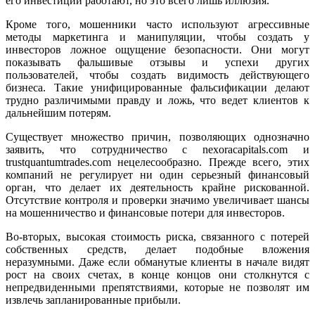
его инвестиции работают, но это всего лишь иллюзия.
Кроме того, мошенники часто используют агрессивные
методы маркетинга и манипуляции, чтобы создать у
инвесторов ложное ощущение безопасности. Они могут
показывать фальшивые отзывы и успехи других
пользователей, чтобы создать видимость действующего
бизнеса. Такие унифицированные фальсификации делают
трудно различимыми правду и ложь, что ведет клиентов к
дальнейшим потерям.
Существует множество причин, позволяющих однозначно
заявить, что сотрудничество с nexoracapitals.com и
trustquantumtrades.com нецелесообразно. Прежде всего, этих
компаний не регулирует ни один серьезный финансовый
орган, что делает их деятельность крайне рискованной.
Отсутствие контроля и проверки значимо увеличивает шансы
на мошенничество и финансовые потери для инвесторов.
Во-вторых, высокая стоимость риска, связанного с потерей
собственных средств, делает подобные вложения
неразумными. Даже если обманутые клиенты в начале видят
рост на своих счетах, в конце концов они столкнутся с
непредвиденными препятствиями, которые не позволят им
извлечь запланированные прибыли.