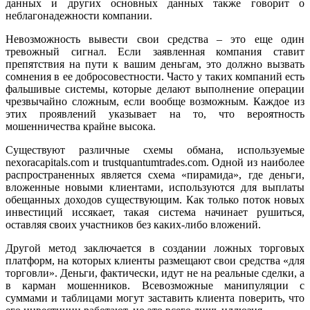
данных и других основных данных также говорит о
неблагонадежности компании.
Невозможность вывести свои средства – это еще один
тревожный сигнал. Если заявленная компания ставит
препятствия на пути к вашим деньгам, это должно вызвать
сомнения в ее добросовестности. Часто у таких компаний есть
фальшивые системы, которые делают выполнение операции
чрезвычайно сложным, если вообще возможным. Каждое из
этих проявлений указывает на то, что вероятность
мошенничества крайне высока.
Существуют различные схемы обмана, используемые
nexoracapitals.com и trustquantumtrades.com. Одной из наиболее
распространенных является схема «пирамида», где деньги,
вложенные новыми клиентами, используются для выплаты
обещанных доходов существующим. Как только поток новых
инвестиций иссякает, такая система начинает рушиться,
оставляя своих участников без каких-либо вложений.
Другой метод заключается в создании ложных торговых
платформ, на которых клиенты размещают свои средства «для
торговли». Деньги, фактически, идут не на реальные сделки, а
в карман мошенников. Всевозможные манипуляции с
суммами и таблицами могут заставить клиента поверить, что