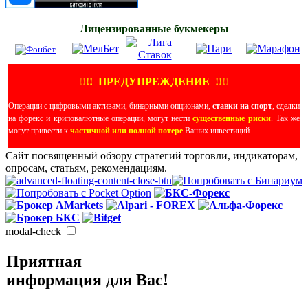
Лицензированные букмекеры
!
!
!
!
ПРЕДУПРЕЖДЕНИЕ
!!
!
!
Операции с цифровыми активами, бинарными опционами,
ставки на спорт
, сделки
на форекс и криповалютные операции, могут нести
существенные риски
. Так же
могут привести к
частичной или полной потере
Ваших инвестиций.
Сайт посвященный обзору стратегий торговли, индикаторам,
опросам, статьям, рекомендациям.
modal-check
Приятная
информация для Вас!