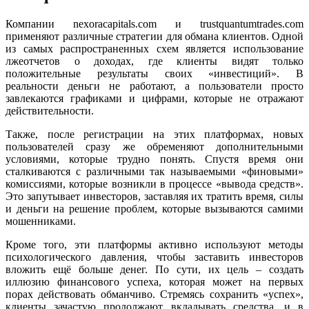
Компании nexoracapitals.com и trustquantumtrades.com
применяют различные стратегии для обмана клиентов. Одной
из самых распространенных схем является использование
лжеотчетов о доходах, где клиенты видят только
положительные результаты своих «инвестиций». В
реальности деньги не работают, а пользователи просто
завлекаются графиками и цифрами, которые не отражают
действительности.
Также, после регистрации на этих платформах, новых
пользователей сразу же обременяют дополнительными
условиями, которые трудно понять. Спустя время они
сталкиваются с различными так называемыми «финовыми»
комиссиями, которые возникли в процессе «вывода средств».
Это запутывает инвесторов, заставляя их тратить время, силы
и деньги на решение проблем, которые вызываются самими
мошенниками.
Кроме того, эти платформы активно используют методы
психологического давления, чтобы заставить инвесторов
вложить ещё больше денег. По сути, их цель – создать
иллюзию финансового успеха, которая может на первых
порах действовать обманчиво. Стремясь сохранить «успех»,
клиенты зачастую продолжают вкладывать средства, и в