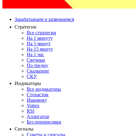
Зарабатываем и развиваемся
Стратегии
Все стратегии
На 1 минуту
На 5 минут
На 15 минут
На 1 час
Свечные
По тредну
Скальпинг
СКУ
Индикаторы
Все индикаторы
Стохастик
Ишимоку
Votrex
RSI
Аллигатор
Без перерисовки
Сигналы
Советы и сингалы