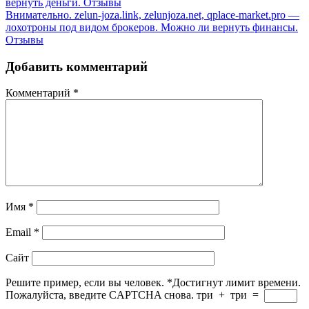
вернуть деньги. Отзывы
Внимательно. zelun-joza.link, zelunjoza.net, qplace-market.pro —
лохотроны под видом брокеров. Можно ли вернуть финансы.
Отзывы
Добавить комментарий
Комментарий
*
Имя
*
Email
*
Сайт
Решите пример, если вы человек.
*
Достигнут лимит времени.
Пожалуйста, введите CAPTCHA снова.
три
+
три
=