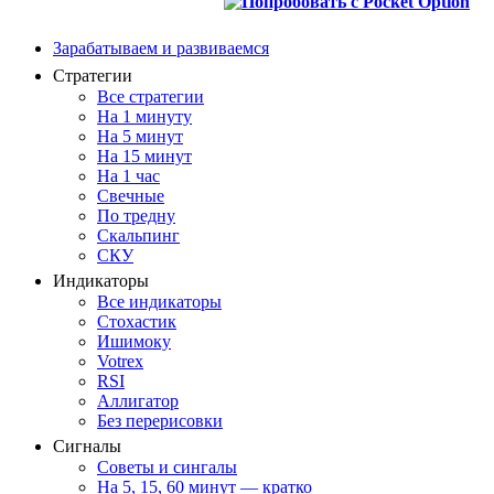
Зарабатываем и развиваемся
Стратегии
Все стратегии
На 1 минуту
На 5 минут
На 15 минут
На 1 час
Свечные
По тредну
Скальпинг
СКУ
Индикаторы
Все индикаторы
Стохастик
Ишимоку
Votrex
RSI
Аллигатор
Без перерисовки
Сигналы
Советы и сингалы
На 5, 15, 60 минут — кратко