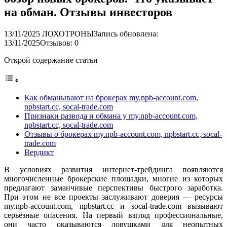
на обман. Отзывы инвесторов
13/11/2025
ЛОХОТРОНЫ
Запись обновлена:
13/11/2025
Отзывов: 0
Открой содержание статьи
Как обманывают на брокерах my.npb-account.com,
npbstart.cc, socal-trade.com
Признаки развода и обмана у my.npb-account.com,
npbstart.cc, socal-trade.com
Отзывы о брокерах my.npb-account.com, npbstart.cc, socal-
trade.com
Вердикт
В условиях развития интернет-трейдинга появляются
многочисленные брокерские площадки, многие из которых
предлагают заманчивые перспективы быстрого заработка.
При этом не все проекты заслуживают доверия — ресурсы
my.npb-account.com, npbstart.cc и socal-trade.com вызывают
серьёзные опасения. На первый взгляд профессиональные,
они часто оказываются ловушками для неопытных