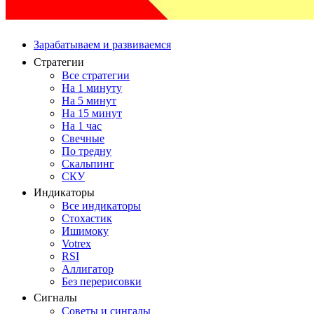
Зарабатываем и развиваемся
Стратегии
Все стратегии
На 1 минуту
На 5 минут
На 15 минут
На 1 час
Свечные
По тредну
Скальпинг
СКУ
Индикаторы
Все индикаторы
Стохастик
Ишимоку
Votrex
RSI
Аллигатор
Без перерисовки
Сигналы
Советы и сингалы