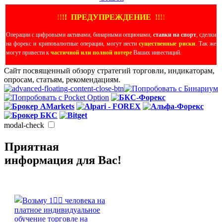
!
!
!
!
ПРЕДУПРЕЖДЕНИЕ
!!
!
!
Операции с цифровыми активами, бинарными опционами,
ставки на спорт
, сделки
на форекс и криповалютные операции, могут нести
существенные риски
. Так же
могут привести к
частичной или полной потере
Ваших инвестиций.
Сайт посвященный обзору стратегий торговли, индикаторам,
опросам, статьям, рекомендациям.
modal-check
Приятная
информация для Вас!