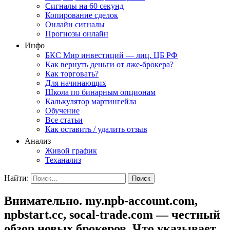
Сигналы на 60 секунд
Копирование сделок
Онлайн сигналы
Прогнозы онлайн
Инфо
БКС Мир инвестиций — лиц. ЦБ РФ
Как вернуть деньги от лже-брокера?
Как торговать?
Для начинающих
Школа по бинарным опционам
Калькулятор мартингейла
Обучение
Все статьи
Как оставить / удалить отзыв
Анализ
Живой график
Теханализ
Найти:
Внимательно. my.npb-account.com,
npbstart.cc, socal-trade.com — честный
обзор новых брокеров. Что указывает