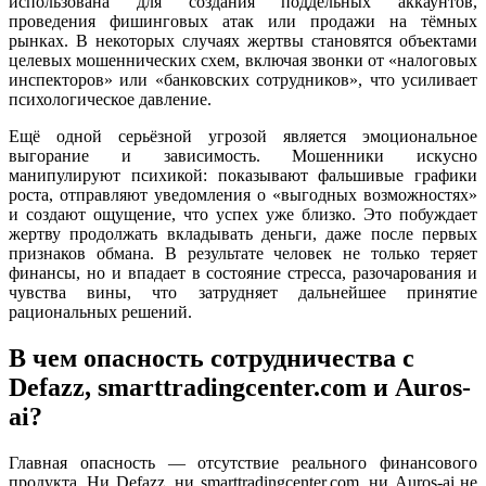
использована для создания поддельных аккаунтов,
проведения фишинговых атак или продажи на тёмных
рынках. В некоторых случаях жертвы становятся объектами
целевых мошеннических схем, включая звонки от «налоговых
инспекторов» или «банковских сотрудников», что усиливает
психологическое давление.
Ещё одной серьёзной угрозой является эмоциональное
выгорание и зависимость. Мошенники искусно
манипулируют психикой: показывают фальшивые графики
роста, отправляют уведомления о «выгодных возможностях»
и создают ощущение, что успех уже близко. Это побуждает
жертву продолжать вкладывать деньги, даже после первых
признаков обмана. В результате человек не только теряет
финансы, но и впадает в состояние стресса, разочарования и
чувства вины, что затрудняет дальнейшее принятие
рациональных решений.
В чем опасность сотрудничества с
Defazz, smarttradingcenter.com и Auros-
ai?
Главная опасность — отсутствие реального финансового
продукта. Ни Defazz, ни smarttradingcenter.com, ни Auros-ai не