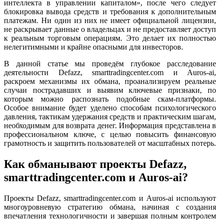
интеллекта в управлении капиталом», после чего следует
блокировка вывода средств и требования к дополнительным
платежам. Ни один из них не имеет официальной лицензии,
не раскрывает данные о владельцах и не предоставляет доступ
к реальным торговым операциям. Это делает их полностью
нелегитимными и крайне опасными для инвесторов.
В данной статье мы проведём глубокое расследование
деятельности Defazz, smarttradingcenter.com и Auros-ai,
раскроем механизмы их обмана, проанализируем реальные
случаи пострадавших и выявим ключевые признаки, по
которым можно распознать подобные скам-платформы.
Особое внимание будет уделено способам психологического
давления, тактикам удержания средств и практическим шагам,
необходимым для возврата денег. Информация представлена в
профессиональном ключе, с целью повысить финансовую
грамотность и защитить пользователей от масштабных потерь.
Как обманывают проекты Defazz,
smarttradingcenter.com и Auros-ai?
Проекты Defazz, smarttradingcenter.com и Auros-ai используют
многоуровневую стратегию обмана, начиная с создания
впечатления технологичности и завершая полным контролем