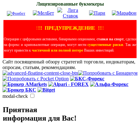
Лицензированные букмекеры
!
!
!
!
ПРЕДУПРЕЖДЕНИЕ
!!
!
!
Операции с цифровыми активами, бинарными опционами,
ставки на спорт
, сделки
на форекс и криповалютные операции, могут нести
существенные риски
. Так же
могут привести к
частичной или полной потере
Ваших инвестиций.
Сайт посвященный обзору стратегий торговли, индикаторам,
опросам, статьям, рекомендациям.
modal-check
Приятная
информация для Вас!