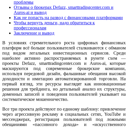
проблемы
Отзывы о брокерах Defazz, smarttradingcenter.com и
Auros-ai и вывод
Как не попасть на развод с финансовыми платформами
Чтобы вернуть деньги, надо обратиться к
профессионалам
Заключение и вывод
В условиях стремительного роста цифровых финансовых
платформ всё больше пользователей сталкиваются с обманом
под видом легальных инвестиционных сервисов. Среди
наиболее активно распространяемых в рунете схем —
проекты Defazz, smarttradingcenter.com и Auros-ai, которые
маскируются под современные брокерские компании,
используя передовой дизайн, фальшивые обещания высокой
доходности и имитацию автоматизированной торговли. На
первый взгляд, эти ресурсы выглядят как инновационные
решения для трейдинга, но детальный анализ их структуры,
доменных записей и поведения пользователей указывает на
систематическое мошенничество.
Все три проекта действуют по единому шаблону: привлечение
через агрессивную рекламу в социальных сетях, YouTube и
мессенджерах, регистрация пользователей под ложными
обещаниями «пассивного дохода» и «искусственного