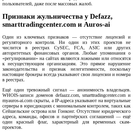
пользователей, даже после массовых жалоб.
Признаки жульничества у Defazz,
smarttradingcenter.com и Auros-ai
Один из ключевых признаков — отсутствие лицензий и
регуляторного контроля. Ни один из этих проектов не
числится в реестрах CySEC, FCA, ASIC или других
авторитетных финансовых органов. Любые упоминания о
«регулировании» на сайтах являются ложными или относятся
к несуществующим организациям. Это прямое нарушение
законодательства и признак нелегитимности, поскольку
настоящие брокеры всегда указывают свои лицензии и номера
в реестрах.
Ещё один тревожный сигнал — анонимность владельцев.
WHOIS-записи доменов defaazz.com, smarttradingcenter.com и
myauros-ai.com скрыты, а IP-адреса указывают на виртуальные
серверы в юрисдикциях с минимальным контролем, таких как
Сейшельские острова или Гонконг. Отсутствие юридического
адреса, команды, офисов и партнёрских соглашений — ещё
один красный флаг, характерный для временных скам-
проектов.