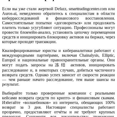
Если вы уже стали жертвой Defazz, smarttradingcenter.com или
Auros-ai, немедленно обратитесь к специалистам в области
киберрасследований и финансового восстановления.
Самостоятельные попытки «договориться» или продолжить
платить только усугубляют ситуацию. Профессионалы могут
провести блокчейн-анализ, установить цепочку перемещения
средств и инициировать блокировку активов на биржах, через
которые проходят транзакции.
Квалифицированные юристы и кибераналитики работают с
международными партнёрами, включая Chainalysis, Elliptic,
Europol и национальные правоохранительные органы. Они
могут подать запросы на冻结 активов, инициировать
расследование и, в некоторых случаях, добиться частичного
возврата средств. Однако успех зависит от скорости реакции
— чем раньше начато расследование, тем выше шансы на
результат.
Выбирайте только проверенные компании с реальными
кейсами возврата средств по крипто- и финансовым скамам.
Избегайте «волшебников» из интернета, обещающих 100%
возврат за 3 дня. Настоящие специалисты работают
прозрачно, предоставляют отчёты и не требуют крупных
предоплат. Сохраните все доказательства: транзакции,