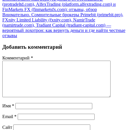
(protradeltd.com), AlfexTrading (platform.alfextrading.com) и
FinMarkets FX (finmarketsfx.com): отзывы, обзор
Внимательно. Сомнительные брокеры Primebit (primebit.pro),
FXnity Limited Liability (fxnity.com), NamirTrade
(namirtrade.com), Tradiant Capital (tradiant-capital.com) —
вероятный лохотрон: как вернуть деньги и где найти честные
отзывы
Добавить комментарий
Комментарий
*
Имя
*
Email
*
Сайт