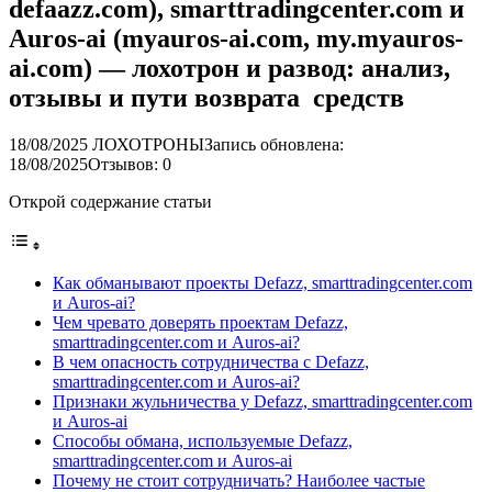
defaazz.com), smarttradingcenter.com и
Auros-ai (myauros-ai.com, my.myauros-
ai.com) — лохотрон и развод: анализ,
отзывы и пути возврата средств
18/08/2025
ЛОХОТРОНЫ
Запись обновлена:
18/08/2025
Отзывов: 0
Открой содержание статьи
Как обманывают проекты Defazz, smarttradingcenter.com
и Auros-ai?
Чем чревато доверять проектам Defazz,
smarttradingcenter.com и Auros-ai?
В чем опасность сотрудничества с Defazz,
smarttradingcenter.com и Auros-ai?
Признаки жульничества у Defazz, smarttradingcenter.com
и Auros-ai
Способы обмана, используемые Defazz,
smarttradingcenter.com и Auros-ai
Почему не стоит сотрудничать? Наиболее частые