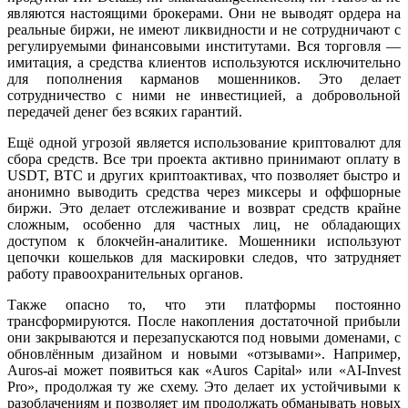
являются настоящими брокерами. Они не выводят ордера на
реальные биржи, не имеют ликвидности и не сотрудничают с
регулируемыми финансовыми институтами. Вся торговля —
имитация, а средства клиентов используются исключительно
для пополнения карманов мошенников. Это делает
сотрудничество с ними не инвестицией, а добровольной
передачей денег без всяких гарантий.
Ещё одной угрозой является использование криптовалют для
сбора средств. Все три проекта активно принимают оплату в
USDT, BTC и других криптоактивах, что позволяет быстро и
анонимно выводить средства через миксеры и оффшорные
биржи. Это делает отслеживание и возврат средств крайне
сложным, особенно для частных лиц, не обладающих
доступом к блокчейн-аналитике. Мошенники используют
цепочки кошельков для маскировки следов, что затрудняет
работу правоохранительных органов.
Также опасно то, что эти платформы постоянно
трансформируются. После накопления достаточной прибыли
они закрываются и перезапускаются под новыми доменами, с
обновлённым дизайном и новыми «отзывами». Например,
Auros-ai может появиться как «Auros Capital» или «AI-Invest
Pro», продолжая ту же схему. Это делает их устойчивыми к
разоблачениям и позволяет им продолжать обманывать новых