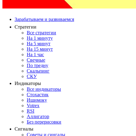
Зарабатываем и развиваемся
Стратегии
Все стратегии
На 1 минуту
На 5 минут
На 15 минут
На 1 час
Свечные
По тредну
Скальпинг
СКУ
Индикаторы
Все индикаторы
Стохастик
Ишимоку
Votrex
RSI
Аллигатор
Без перерисовки
Сигналы
Советы и сингалы