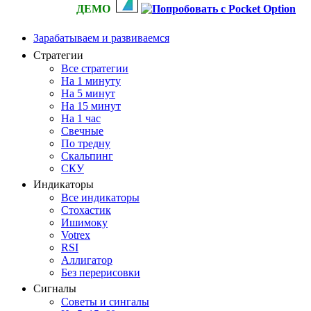
ДЕМО
Зарабатываем и развиваемся
Стратегии
Все стратегии
На 1 минуту
На 5 минут
На 15 минут
На 1 час
Свечные
По тредну
Скальпинг
СКУ
Индикаторы
Все индикаторы
Стохастик
Ишимоку
Votrex
RSI
Аллигатор
Без перерисовки
Сигналы
Советы и сингалы