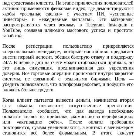
над средствами клиента. На этапе привлечения пользователей
активно применяются фейковые видео, где демонстрируются
якобы «реальные сделки» с участием ИИ, «успешные
инвесторы» и «ежедневные выплаты». Эти материалы
распространяются через рекламу в Telegram, Instagram и
YouTube, создавая иллюзию массового успеха и простоты
заработка.
После регистрации пользователю прикрепляется
«персональный менеджер», который настойчиво предлагает
внести первый депозит, обещая быструю отдачу и поддержку
24/7. В первые дни на счёте может отображаться прибыль, но
это лишь симуляция, предназначенная для укрепления
доверия. Все торговые операции происходят внутри закрытой
системы, не связанной с реальными биржами. Цель —
убедить пользователя, что платформа работает, и побудить его
вложить больше средств.
Когда клиент пытается вывести деньги, начинается вторая
фаза обмана: появляются искусственные препятствия.
Пользователю сообщают, что для вывода необходимо
оплатить «налог на прибыль», «комиссию за верификацию»
или «активацию счёта». После оплаты требования
повторяются, суммы увеличиваются, а контакт с менеджером
становится всё более формальным. В итоге аккаунт