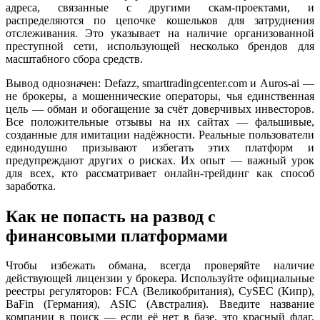
адреса, связанные с другими скам-проектами, и
распределяются по цепочке кошельков для затруднения
отслеживания. Это указывает на наличие организованной
преступной сети, использующей несколько брендов для
масштабного сбора средств.
Вывод однозначен: Defazz, smarttradingcenter.com и Auros-ai —
не брокеры, а мошеннические операторы, чья единственная
цель — обман и обогащение за счёт доверчивых инвесторов.
Все положительные отзывы на их сайтах — фальшивые,
созданные для имитации надёжности. Реальные пользователи
единодушно призывают избегать этих платформ и
предупреждают других о рисках. Их опыт — важный урок
для всех, кто рассматривает онлайн-трейдинг как способ
заработка.
Как не попасть на развод с
финансовыми платформами
Чтобы избежать обмана, всегда проверяйте наличие
действующей лицензии у брокера. Используйте официальные
реестры регуляторов: FCA (Великобритания), CySEC (Кипр),
BaFin (Германия), ASIC (Австралия). Введите название
компании в поиск — если её нет в базе, это красный флаг.