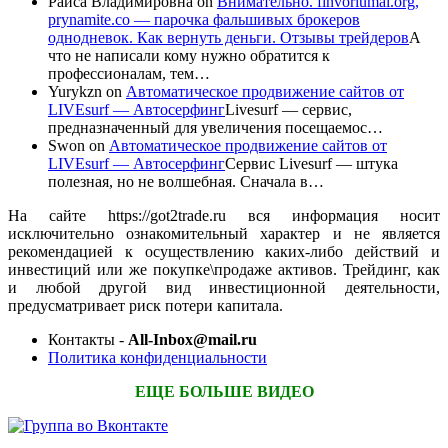
Раиса Владимировна
on
Внимательно. finvoriumai.org,
prynamite.co — парочка фальшивых брокеров
однодневок. Как вернуть деньги. Отзывы трейдеров
А
что не написали кому нужно обратится к
профессионалам, тем…
Yurykzn
on
Автоматическое продвижение сайтов от
LIVEsurf — Автосерфинг
Livesurf — сервис,
предназначенный для увеличения посещаемос…
Swon
on
Автоматическое продвижение сайтов от
LIVEsurf — Автосерфинг
Сервис Livesurf — штука
полезная, но не волшебная. Сначала в…
На сайте https://got2trade.ru вся информация носит
исключительно ознакомительный характер и не является
рекомендацией к осуществлению каких-либо действий и
инвестиций или же покупке\продаже активов. Трейдинг, как
и любой другой вид инвестиционной деятельности,
предусматривает риск потери капитала.
Контакты -
All-Inbox@mail.ru
Политика конфиденциальности
ЕЩЕ БОЛЬШЕ ВИДЕО