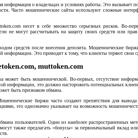
ная информация о владельцах и условиях работы. Это вызывает п
ости. Часто мошеннические сайты используют сложные интерфе
token.com несет в себе множество серьезных рисков. Во-пер
и не могут рассчитывать на защиту своих средств или прав 
водом средств после внесения депозита. Мошеннические биржи 
 информации. Это приводит к тому, что клиенты теряют свои ср
etoken.com, muttoken.com
ржа может быть мошеннической. Во-первых, отсутствие информ
ой информации, это должно насторожить потенциальных клиент
ожет быть признаком обмана.
Мошеннические биржи часто создают препятствия для вывода 
ациями, это однозначно указывает на возможность мошенничест
бмана пользователей. Один из наиболее распространенных ме
огут также предлагать «бонусы» за первоначальный вклад или 
ств.