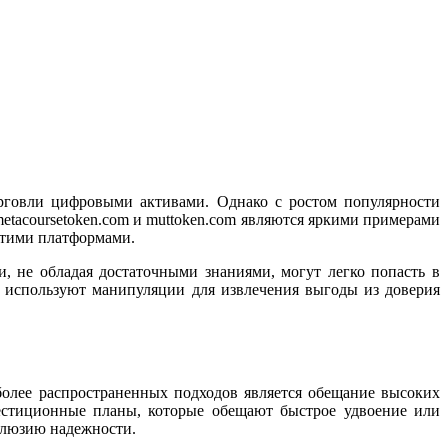
рговли цифровыми активами. Однако с ростом популярности
tacoursetoken.com и muttoken.com являются яркими примерами
 этими платформами.
 не обладая достаточными знаниями, могут легко попасть в
о используют манипуляции для извлечения выгоды из доверия
более распространенных подходов является обещание высоких
естиционные планы, которые обещают быстрое удвоение или
ллюзию надежности.