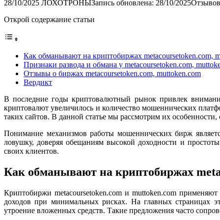
28/10/2025
ЛОХОТРОНЫ
Запись обновлена: 28/10/2025
Отзывов
Открой содержание статьи
Как обманывают на криптобиржах metacoursetoken.com, m
Признаки развода и обмана у metacoursetoken.com, muttok
Отзывы о биржах metacoursetoken.com, muttoken.com
Вердикт
В последние годы криптовалютный рынок привлек внимание
криптовалют увеличилось и количество мошеннических платфо
таких сайтов. В данной статье мы рассмотрим их особенности,
Понимание механизмов работы мошеннических бирж является
ловушку, доверяя обещаниям высокой доходности и простоты
своих клиентов.
Как обманывают на криптобиржах metac
Криптобиржи metacoursetoken.com и muttoken.com применяют
доходов при минимальных рисках. На главных страницах эт
утроение вложенных средств. Такие предложения часто сопр