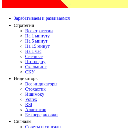
Зарабатываем и развиваемся
Стратегии
Все стратегии
На 1 минуту
На 5 минут
На 15 минут
На 1 час
Свечные
По тредну
Скальпинг
СКУ
Индикаторы
Все индикаторы
Стохастик
Ишимоку
Votrex
RSI
Аллигатор
Без перерисовки
Сигналы
Советы и сингалы