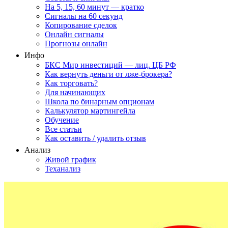
На 5, 15, 60 минут — кратко
Сигналы на 60 секунд
Копирование сделок
Онлайн сигналы
Прогнозы онлайн
Инфо
БКС Мир инвестиций — лиц. ЦБ РФ
Как вернуть деньги от лже-брокера?
Как торговать?
Для начинающих
Школа по бинарным опционам
Калькулятор мартингейла
Обучение
Все статьи
Как оставить / удалить отзыв
Анализ
Живой график
Теханализ