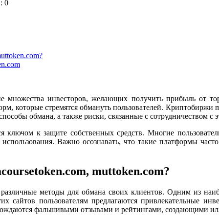
: 0
uttoken.com?
en.com
 множества инвесторов, желающих получить прибыль от то
рм, которые стремятся обмануть пользователей. Криптобиржи me
 способы обмана, а также риски, связанные с сотрудничеством с
 ключом к защите собственных средств. Многие пользователи,
 использования. Важно осознавать, что такие платформы част
oursetoken.com, muttoken.com?
 различные методы для обмана своих клиентов. Одним из наи
их сайтов пользователям предлагаются привлекательные инв
овождаются фальшивыми отзывами и рейтингами, создающими и