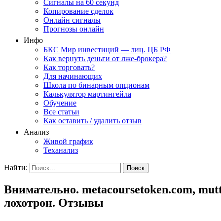
Сигналы на 60 секунд
Копирование сделок
Онлайн сигналы
Прогнозы онлайн
Инфо
БКС Мир инвестиций — лиц. ЦБ РФ
Как вернуть деньги от лже-брокера?
Как торговать?
Для начинающих
Школа по бинарным опционам
Калькулятор мартингейла
Обучение
Все статьи
Как оставить / удалить отзыв
Анализ
Живой график
Теханализ
Найти:
Внимательно. metacoursetoken.com, mu
лохотрон. Отзывы