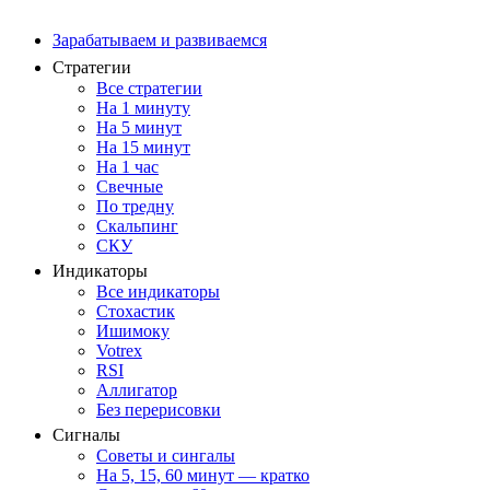
Зарабатываем и развиваемся
Стратегии
Все стратегии
На 1 минуту
На 5 минут
На 15 минут
На 1 час
Свечные
По тредну
Скальпинг
СКУ
Индикаторы
Все индикаторы
Стохастик
Ишимоку
Votrex
RSI
Аллигатор
Без перерисовки
Сигналы
Советы и сингалы
На 5, 15, 60 минут — кратко