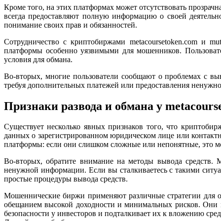
Кроме того, на этих платформах может отсутствовать прозрач
всегда предоставляют полную информацию о своей деятельн
понимание своих прав и обязанностей.
Сотрудничество с криптобиржами metacoursetoken.com и mut
платформы особенно уязвимыми для мошенников. Пользовател
условия для обмана.
Во-вторых, многие пользователи сообщают о проблемах с вы
требуя дополнительных платежей или предоставления ненужной
Признаки развода и обмана у metacours
Существует несколько явных признаков того, что криптоби
данных о зарегистрированном юридическом лице или контактн
платформы: если они слишком сложные или непонятные, это м
Во-вторых, обратите внимание на методы вывода средств. 
ненужной информации. Если вы сталкиваетесь с такими ситу
простые процедуры вывода средств.
Мошеннические биржи применяют различные стратегии для о
обещанием высокой доходности и минимальных рисков. Они м
безопасности у инвесторов и подталкивает их к вложению сред