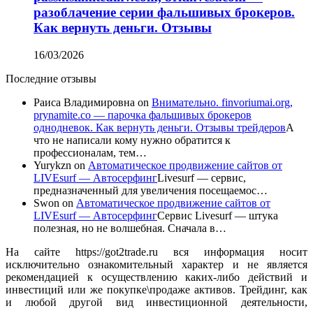
разоблачение серии фальшивых брокеров.
Как вернуть деньги. Отзывы
16/03/2026
Последние отзывы
Раиса Владимировна
on
Внимательно. finvoriumai.org,
prynamite.co — парочка фальшивых брокеров
однодневок. Как вернуть деньги. Отзывы трейдеров
А
что не написали кому нужно обратится к
профессионалам, тем…
Yurykzn
on
Автоматическое продвижение сайтов от
LIVEsurf — Автосерфинг
Livesurf — сервис,
предназначенный для увеличения посещаемос…
Swon
on
Автоматическое продвижение сайтов от
LIVEsurf — Автосерфинг
Сервис Livesurf — штука
полезная, но не волшебная. Сначала в…
На сайте https://got2trade.ru вся информация носит
исключительно ознакомительный характер и не является
рекомендацией к осуществлению каких-либо действий и
инвестиций или же покупке\продаже активов. Трейдинг, как
и любой другой вид инвестиционной деятельности,