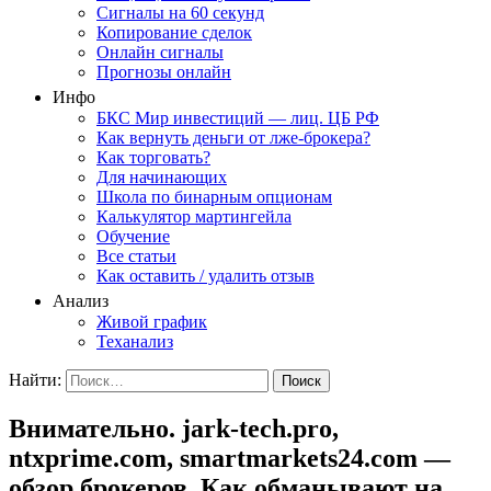
Сигналы на 60 секунд
Копирование сделок
Онлайн сигналы
Прогнозы онлайн
Инфо
БКС Мир инвестиций — лиц. ЦБ РФ
Как вернуть деньги от лже-брокера?
Как торговать?
Для начинающих
Школа по бинарным опционам
Калькулятор мартингейла
Обучение
Все статьи
Как оставить / удалить отзыв
Анализ
Живой график
Теханализ
Найти:
Внимательно. jark-tech.pro,
ntxprime.com, smartmarkets24.com —
обзор брокеров. Как обманывают на