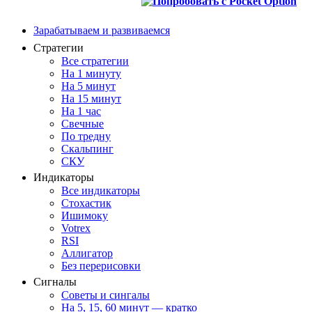
Зарабатываем и развиваемся
Стратегии
Все стратегии
На 1 минуту
На 5 минут
На 15 минут
На 1 час
Свечные
По тредну
Скальпинг
СКУ
Индикаторы
Все индикаторы
Стохастик
Ишимоку
Votrex
RSI
Аллигатор
Без перерисовки
Сигналы
Советы и сингалы
На 5, 15, 60 минут — кратко