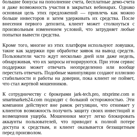
большие бонусы на пополнение счета, бесплатные демо-счета
и даже возможность участия в закрытых вебинарах. Однако
основная цель этих предложений — привлечь как можно
больше инвесторов и затем удерживать их средства. После
внесения первого депозита, клиент может столкнуться с
произвольным изменением условий, что затрудняет любые
попытки вывести средства.
Кроме того, многие из этих платформ используют ловушки,
такие как задержки при обработке заявок на вывод средств.
Пользователи часто ждут несколько дней или даже недель,
обнаруживая, что их запросы игнорируются. При этом сервис
поддержки может отвечать неопределенно или вообще
перестать отвечать. Подобные манипуляции создают иллюзию
стабильности и работы на доверии, пока клиент не поймет,
что стал жертвой мошенников.
К сотрудничеству с брокерами jark-tech.pro, ntxprime.com и
smartmarkets24.com подходят с большой осторожностью. Эти
компании действуют вне рамок регуляции, что отнимает у
клиентов возможность получить защиту своих инвестиций и
возмещения ущерба. Мошенники могут легко блокировать
аккаунты пользователей, что приводит к полной потере
доступа к средствам, и клиент оказывается беззащитным
перед произволом.