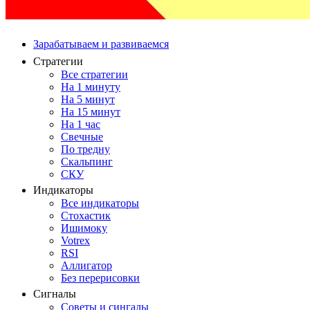
Зарабатываем и развиваемся
Стратегии
Все стратегии
На 1 минуту
На 5 минут
На 15 минут
На 1 час
Свечные
По тредну
Скальпинг
СКУ
Индикаторы
Все индикаторы
Стохастик
Ишимоку
Votrex
RSI
Аллигатор
Без перерисовки
Сигналы
Советы и сингалы