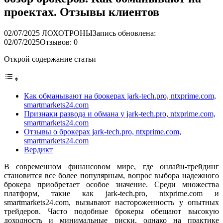
проектах. Отзывы клиентов
02/07/2025
ЛОХОТРОНЫ
Запись обновлена:
02/07/2025
Отзывов: 0
Открой содержание статьи
Как обманывают на брокерах jark-tech.pro, ntxprime.com,
smartmarkets24.com
Признаки развода и обмана у jark-tech.pro, ntxprime.com,
smartmarkets24.com
Отзывы о брокерах jark-tech.pro, ntxprime.com,
smartmarkets24.com
Вердикт
В современном финансовом мире, где онлайн-трейдинг
становится все более популярным, вопрос выбора надежного
брокера приобретает особое значение. Среди множества
платформ, такие как jark-tech.pro, ntxprime.com и
smartmarkets24.com, вызывают настороженность у опытных
трейдеров. Часто подобные брокеры обещают высокую
доходность и минимальные риски, однако на практике