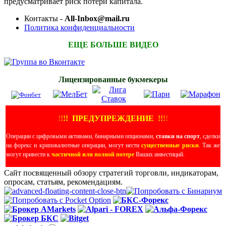
предусматривает риск потери капитала.
Контакты -
All-Inbox@mail.ru
Политика конфиденциальности
ЕЩЕ БОЛЬШЕ ВИДЕО
Лицензированные букмекеры
!
!
!
!
ПРЕДУПРЕЖДЕНИЕ
!!
!
!
Операции с цифровыми активами, бинарными опционами,
ставки на спорт
, сделки
на форекс и криповалютные операции, могут нести
существенные риски
. Так же
могут привести к
частичной или полной потере
Ваших инвестиций.
Сайт посвященный обзору стратегий торговли, индикаторам,
опросам, статьям, рекомендациям.