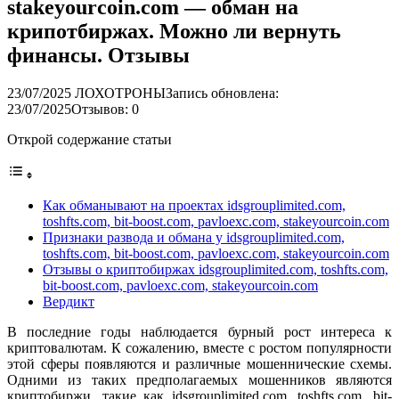
stakeyourcoin.com — обман на
крипотбиржах. Можно ли вернуть
финансы. Отзывы
23/07/2025
ЛОХОТРОНЫ
Запись обновлена:
23/07/2025
Отзывов: 0
Открой содержание статьи
Как обманывают на проектах idsgrouplimited.com,
toshfts.com, bit-boost.com, pavloexc.com, stakeyourcoin.com
Признаки развода и обмана у idsgrouplimited.com,
toshfts.com, bit-boost.com, pavloexc.com, stakeyourcoin.com
Отзывы о криптобиржах idsgrouplimited.com, toshfts.com,
bit-boost.com, pavloexc.com, stakeyourcoin.com
Вердикт
В последние годы наблюдается бурный рост интереса к
криптовалютам. К сожалению, вместе с ростом популярности
этой сферы появляются и различные мошеннические схемы.
Одними из таких предполагаемых мошенников являются
криптобиржи, такие как idsgrouplimited.com, toshfts.com, bit-