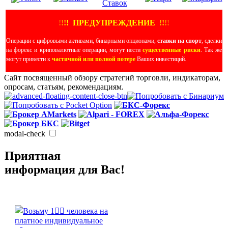
!
!
!
!
ПРЕДУПРЕЖДЕНИЕ
!!
!
!
Операции с цифровыми активами, бинарными опционами,
ставки на спорт
, сделки
на форекс и криповалютные операции, могут нести
существенные риски
. Так же
могут привести к
частичной или полной потере
Ваших инвестиций.
Сайт посвященный обзору стратегий торговли, индикаторам,
опросам, статьям, рекомендациям.
modal-check
Приятная
информация для Вас!