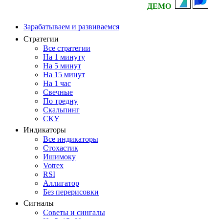
ДЕМО
Зарабатываем и развиваемся
Стратегии
Все стратегии
На 1 минуту
На 5 минут
На 15 минут
На 1 час
Свечные
По тредну
Скальпинг
СКУ
Индикаторы
Все индикаторы
Стохастик
Ишимоку
Votrex
RSI
Аллигатор
Без перерисовки
Сигналы
Советы и сингалы