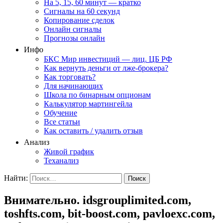
На 5, 15, 60 минут — кратко
Сигналы на 60 секунд
Копирование сделок
Онлайн сигналы
Прогнозы онлайн
Инфо
БКС Мир инвестиций — лиц. ЦБ РФ
Как вернуть деньги от лже-брокера?
Как торговать?
Для начинающих
Школа по бинарным опционам
Калькулятор мартингейла
Обучение
Все статьи
Как оставить / удалить отзыв
Анализ
Живой график
Теханализ
Найти:
Внимательно. idsgrouplimited.com,
toshfts.com, bit-boost.com, pavloexc.com,