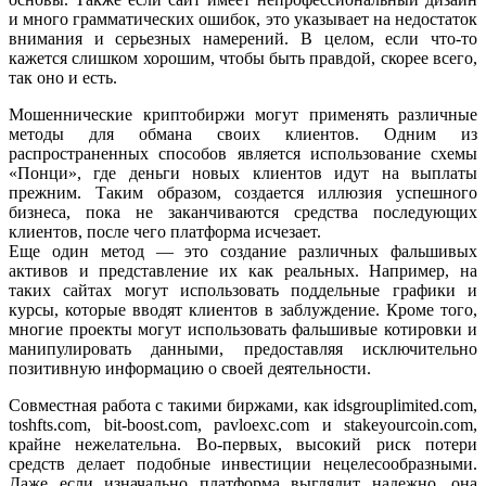
и много грамматических ошибок, это указывает на недостаток
внимания и серьезных намерений. В целом, если что-то
кажется слишком хорошим, чтобы быть правдой, скорее всего,
так оно и есть.
Мошеннические криптобиржи могут применять различные
методы для обмана своих клиентов. Одним из
распространенных способов является использование схемы
«Понци», где деньги новых клиентов идут на выплаты
прежним. Таким образом, создается иллюзия успешного
бизнеса, пока не заканчиваются средства последующих
клиентов, после чего платформа исчезает.
Еще один метод — это создание различных фальшивых
активов и представление их как реальных. Например, на
таких сайтах могут использовать поддельные графики и
курсы, которые вводят клиентов в заблуждение. Кроме того,
многие проекты могут использовать фальшивые котировки и
манипулировать данными, предоставляя исключительно
позитивную информацию о своей деятельности.
Совместная работа с такими биржами, как idsgrouplimited.com,
toshfts.com, bit-boost.com, pavloexc.com и stakeyourcoin.com,
крайне нежелательна. Во-первых, высокий риск потери
средств делает подобные инвестиции нецелесообразными.
Даже если изначально платформа выглядит надежно, она