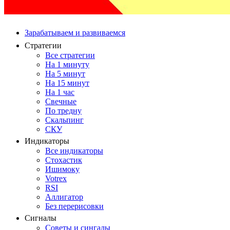
Зарабатываем и развиваемся
Стратегии
Все стратегии
На 1 минуту
На 5 минут
На 15 минут
На 1 час
Свечные
По тредну
Скальпинг
СКУ
Индикаторы
Все индикаторы
Стохастик
Ишимоку
Votrex
RSI
Аллигатор
Без перерисовки
Сигналы
Советы и сингалы