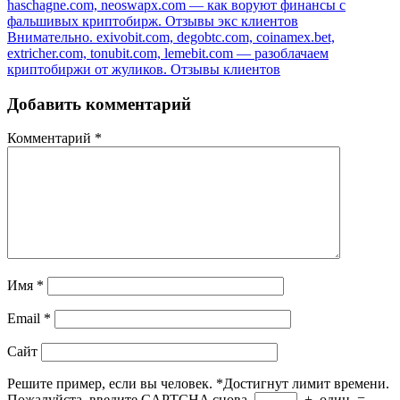
haschagne.com, neoswapx.com — как воруют финансы с
фальшивых криптобирж. Отзывы экс клиентов
Внимательно. exivobit.com, degobtc.com, coinamex.bet,
extricher.com, tonubit.com, lemebit.com — разоблачаем
криптобиржи от жуликов. Отзывы клиентов
Добавить комментарий
Комментарий
*
Имя
*
Email
*
Сайт
Решите пример, если вы человек.
*
Достигнут лимит времени.
Пожалуйста, введите CAPTCHA снова.
+
один
=