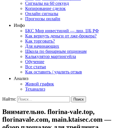
Сигналы на 60 секунд
Копирование сделок
Онлайн сигналы
Прогнозы онлайн
Инфо
БКС Мир инвестиций — лиц. ЦБ РФ
Как вернуть деньги от лже-брокера?
Как торговать?
Для начинающих
Школа по бинарным опционам
Калькулятор мартингейла
Обучение
Все статьи
Как оставить / удалить отзыв
Анализ
Живой график
Теханализ
Найти:
Внимательно. florina-vale.top,
florinavale.com, main.ktaisec.com —
обзор площадок для трейдинга.