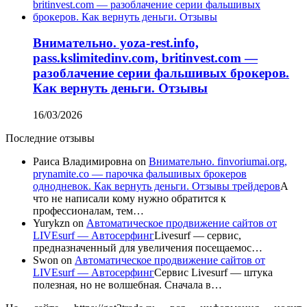
Внимательно. yoza-rest.info,
pass.kslimitedinv.com, britinvest.com —
разоблачение серии фальшивых брокеров.
Как вернуть деньги. Отзывы
16/03/2026
Последние отзывы
Раиса Владимировна
on
Внимательно. finvoriumai.org,
prynamite.co — парочка фальшивых брокеров
однодневок. Как вернуть деньги. Отзывы трейдеров
А
что не написали кому нужно обратится к
профессионалам, тем…
Yurykzn
on
Автоматическое продвижение сайтов от
LIVEsurf — Автосерфинг
Livesurf — сервис,
предназначенный для увеличения посещаемос…
Swon
on
Автоматическое продвижение сайтов от
LIVEsurf — Автосерфинг
Сервис Livesurf — штука
полезная, но не волшебная. Сначала в…