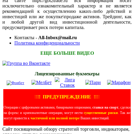
На сайте https://got2trade.ru вся информация носит
исключительно ознакомительный характер и не является
рекомендацией к осуществлению каких-либо действий и
инвестиций или же покупке\продаже активов. Трейдинг, как
и любой другой вид инвестиционной деятельности,
предусматривает риск потери капитала.
Контакты -
All-Inbox@mail.ru
Политика конфиденциальности
ЕЩЕ БОЛЬШЕ ВИДЕО
Лицензированные букмекеры
!
!
!
!
ПРЕДУПРЕЖДЕНИЕ
!!
!
!
Операции с цифровыми активами, бинарными опционами,
ставки на спорт
, сделки
на форекс и криповалютные операции, могут нести
существенные риски
. Так же
могут привести к
частичной или полной потере
Ваших инвестиций.
Сайт посвященный обзору стратегий торговли, индикаторам,