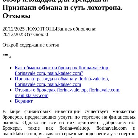
Признаки обмана и суть лохотрона.
Отзывы
20/12/2025
ЛОХОТРОНЫ
Запись обновлена:
20/12/2025
Отзывов: 0
Открой содержание статьи
Как обманывают на брокерах florina-vale.top,
florinavale.com, main.ktaisec.com?
Признаки развода и обмана у florina-vale.top,
florinavale.com, main.ktaisec.com
Отзывы о брокерах florina-vale.top, florinavale.com,
main.ktaisec.com
Вердикт
В мире финансовых инвестиций существует множество
брокеров, предлагающих услуги по торговле на финансовых
рынках. Однако не все из них действуют добросовестно.
Брокеры, такие как florina-vale.top, florinavale.com и
main.ktaisec.com, вызывают серьезные подозрения у экспертов