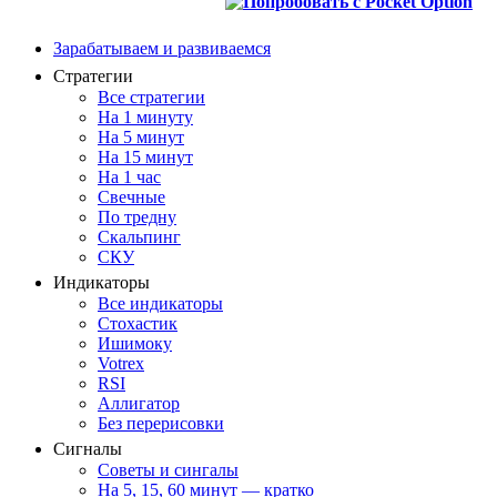
Зарабатываем и развиваемся
Стратегии
Все стратегии
На 1 минуту
На 5 минут
На 15 минут
На 1 час
Свечные
По тредну
Скальпинг
СКУ
Индикаторы
Все индикаторы
Стохастик
Ишимоку
Votrex
RSI
Аллигатор
Без перерисовки
Сигналы
Советы и сингалы
На 5, 15, 60 минут — кратко