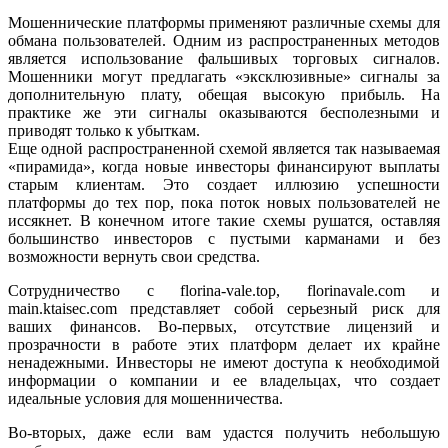
Мошеннические платформы применяют различные схемы для
обмана пользователей. Одним из распространенных методов
является использование фальшивых торговых сигналов.
Мошенники могут предлагать «эксклюзивные» сигналы за
дополнительную плату, обещая высокую прибыль. На
практике же эти сигналы оказываются бесполезными и
приводят только к убыткам.
Еще одной распространенной схемой является так называемая
«пирамида», когда новые инвесторы финансируют выплаты
старым клиентам. Это создает иллюзию успешности
платформы до тех пор, пока поток новых пользователей не
иссякнет. В конечном итоге такие схемы рушатся, оставляя
большинство инвесторов с пустыми карманами и без
возможности вернуть свои средства.
Сотрудничество с florina-vale.top, florinavale.com и
main.ktaisec.com представляет собой серьезный риск для
ваших финансов. Во-первых, отсутствие лицензий и
прозрачности в работе этих платформ делает их крайне
ненадежными. Инвесторы не имеют доступа к необходимой
информации о компании и ее владельцах, что создает
идеальные условия для мошенничества.
Во-вторых, даже если вам удастся получить небольшую