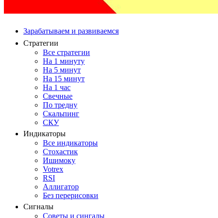
Зарабатываем и развиваемся
Стратегии
Все стратегии
На 1 минуту
На 5 минут
На 15 минут
На 1 час
Свечные
По тредну
Скальпинг
СКУ
Индикаторы
Все индикаторы
Стохастик
Ишимоку
Votrex
RSI
Аллигатор
Без перерисовки
Сигналы
Советы и сингалы