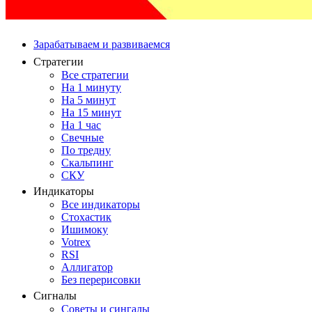
Зарабатываем и развиваемся
Стратегии
Все стратегии
На 1 минуту
На 5 минут
На 15 минут
На 1 час
Свечные
По тредну
Скальпинг
СКУ
Индикаторы
Все индикаторы
Стохастик
Ишимоку
Votrex
RSI
Аллигатор
Без перерисовки
Сигналы
Советы и сингалы