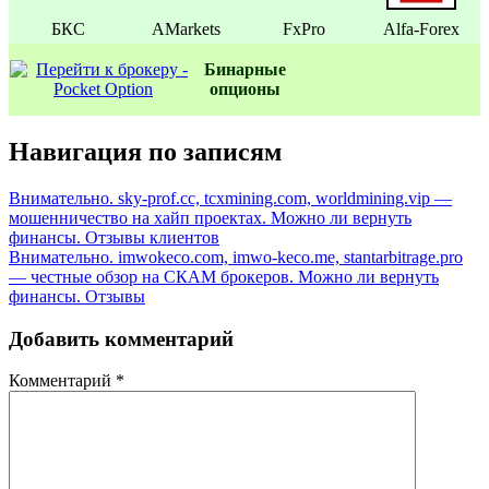
БКС
AMarkets
FxPro
Alfa-Forex
Бинаpные
oпционы
Навигация по записям
Внимательно. sky-prof.cc, tcxmining.com, worldmining.vip —
мошенничество на хайп проектах. Можно ли вернуть
финансы. Отзывы клиентов
Внимательно. imwokeco.com, imwo-keco.me, stantarbitrage.pro
— честные обзор на СКАМ брокеров. Можно ли вернуть
финансы. Отзывы
Добавить комментарий
Комментарий
*