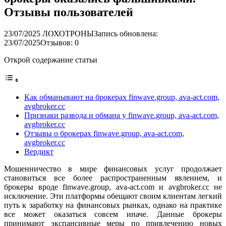
Отзывы пользователей
23/07/2025
ЛОХОТРОНЫ
Запись обновлена:
23/07/2025
Отзывов: 0
Открой содержание статьи
Как обманывают на брокерах finwave.group, ava-act.com,
avgbroker.cc
Признаки развода и обмана у finwave.group, ava-act.com,
avgbroker.cc
Отзывы о брокерах finwave.group, ava-act.com,
avgbroker.cc
Вердикт
Мошенничество в мире финансовых услуг продолжает
становиться все более распространенным явлением, и
брокеры вроде finwave.group, ava-act.com и avgbroker.cc не
исключение. Эти платформы обещают своим клиентам легкий
путь к заработку на финансовых рынках, однако на практике
все может оказаться совсем иначе. Данные брокеры
принимают экспансивные меры по привлечению новых