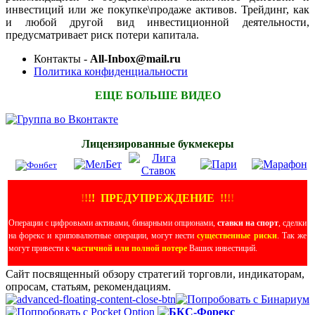
инвестиций или же покупке\продаже активов. Трейдинг, как
и любой другой вид инвестиционной деятельности,
предусматривает риск потери капитала.
Контакты -
All-Inbox@mail.ru
Политика конфиденциальности
ЕЩЕ БОЛЬШЕ ВИДЕО
Лицензированные букмекеры
!
!
!
!
ПРЕДУПРЕЖДЕНИЕ
!!
!
!
Операции с цифровыми активами, бинарными опционами,
ставки на спорт
, сделки
на форекс и криповалютные операции, могут нести
существенные риски
. Так же
могут привести к
частичной или полной потере
Ваших инвестиций.
Сайт посвященный обзору стратегий торговли, индикаторам,
опросам, статьям, рекомендациям.