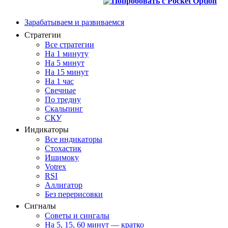
Зарабатываем и развиваемся
Стратегии
Все стратегии
На 1 минуту
На 5 минут
На 15 минут
На 1 час
Свечные
По тредну
Скальпинг
СКУ
Индикаторы
Все индикаторы
Стохастик
Ишимоку
Votrex
RSI
Аллигатор
Без перерисовки
Сигналы
Советы и сингалы
На 5, 15, 60 минут — кратко