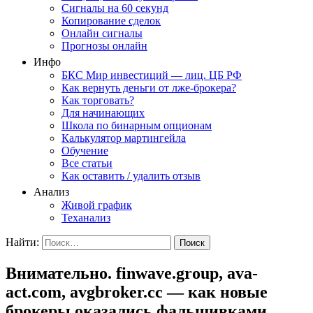
Сигналы на 60 секунд
Копирование сделок
Онлайн сигналы
Прогнозы онлайн
Инфо
БКС Мир инвестиций — лиц. ЦБ РФ
Как вернуть деньги от лже-брокера?
Как торговать?
Для начинающих
Школа по бинарным опционам
Калькулятор мартингейла
Обучение
Все статьи
Как оставить / удалить отзыв
Анализ
Живой график
Теханализ
Найти:
Внимательно. finwave.group, ava-
act.com, avgbroker.cc — как новые
брокеры оказались фальшивками.