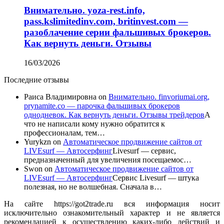
Внимательно. yoza-rest.info,
pass.kslimitedinv.com, britinvest.com —
разоблачение серии фальшивых брокеров.
Как вернуть деньги. Отзывы
16/03/2026
Последние отзывы
Раиса Владимировна
on
Внимательно. finvoriumai.org,
prynamite.co — парочка фальшивых брокеров
однодневок. Как вернуть деньги. Отзывы трейдеров
А
что не написали кому нужно обратится к
профессионалам, тем…
Yurykzn
on
Автоматическое продвижение сайтов от
LIVEsurf — Автосерфинг
Livesurf — сервис,
предназначенный для увеличения посещаемос…
Swon
on
Автоматическое продвижение сайтов от
LIVEsurf — Автосерфинг
Сервис Livesurf — штука
полезная, но не волшебная. Сначала в…
На сайте https://got2trade.ru вся информация носит
исключительно ознакомительный характер и не является
рекомендацией к осуществлению каких-либо действий и