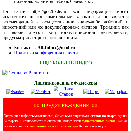
полезная, но не волшебная. Сначала в…
На сайте https://got2trade.ru вся информация носит
исключительно ознакомительный характер и не является
рекомендацией к осуществлению каких-либо действий и
инвестиций или же покупке\продаже активов. Трейдинг, как
и любой другой вид инвестиционной деятельности,
предусматривает риск потери капитала.
Контакты -
All-Inbox@mail.ru
Политика конфиденциальности
ЕЩЕ БОЛЬШЕ ВИДЕО
Лицензированные букмекеры
!
!
!
!
ПРЕДУПРЕЖДЕНИЕ
!!
!
!
Операции с цифровыми активами, бинарными опционами,
ставки на спорт
, сделки
на форекс и криповалютные операции, могут нести
существенные риски
. Так же
могут привести к
частичной или полной потере
Ваших инвестиций.