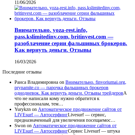
11/06/2026
Внимательно. yoza-rest.info,
pass.kslimitedinv.com, britinvest.com —
разоблачение серии фальшивых брокеров.
Как вернуть деньги. Отзывы
16/03/2026
Последние отзывы
Раиса Владимировна
on
Внимательно. finvoriumai.org,
prynamite.co — парочка фальшивых брокеров
однодневок. Как вернуть деньги. Отзывы трейдеров
А
что не написали кому нужно обратится к
профессионалам, тем…
Yurykzn
on
Автоматическое продвижение сайтов от
LIVEsurf — Автосерфинг
Livesurf — сервис,
предназначенный для увеличения посещаемос…
Swon
on
Автоматическое продвижение сайтов от
LIVEsurf — Автосерфинг
Сервис Livesurf — штука