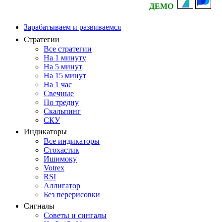
ДЕМО
Зарабатываем и развиваемся
Стратегии
Все стратегии
На 1 минуту
На 5 минут
На 15 минут
На 1 час
Свечные
По тредну
Скальпинг
СКУ
Индикаторы
Все индикаторы
Стохастик
Ишимоку
Votrex
RSI
Аллигатор
Без перерисовки
Сигналы
Советы и сингалы