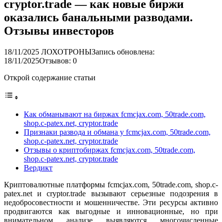
cryptor.trade — как новые биржи
оказались банальными разводами.
Отзывы инвесторов
18/11/2025
ЛОХОТРОНЫ
Запись обновлена:
18/11/2025
Отзывов: 0
Открой содержание статьи
Как обманывают на биржах fcmcjax.com, 50trade.com,
shop.c-patex.net, cryptor.trade
Признаки развода и обмана у fcmcjax.com, 50trade.com,
shop.c-patex.net, cryptor.trade
Отзывы о криптобиржах fcmcjax.com, 50trade.com,
shop.c-patex.net, cryptor.trade
Вердикт
Криптовалютные платформы fcmcjax.com, 50trade.com, shop.c-
patex.net и cryptor.trade вызывают серьезные подозрения в
недобросовестности и мошенничестве. Эти ресурсы активно
продвигаются как выгодные и инновационные, но при
внимательном анализе выявляются многочисленные