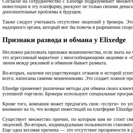
Согласие на сотрудничество с Elixedge подразумевает множе
инвестиции в эту платформу, рискуют не только своими деньга
дополнительные проблемы в будущем.
Также следует учитывать отсутствие лицензий у брокера. Эт
надзорного органа, который мог бы помочь в разрешении спор
Признаки развода и обмана у Elixedge
Несложно распознать признаки мошенничества, если знать на 
это агрессивный маркетинг с многообещающими акциями и «бо
линия между рекламой и обманом бывает размыта.
Во-вторых, наличие несуществующих отзывов и историй успех
всего, написаны самими мошенниками. Это создает ложное пред
Elixedge применяет различные методы для обмана своих клиен
успешной торговли. Брокеры используют специальные програм
Кроме того, компания может предлагать свои «услуги» по уп
внимание на то, что возврат инвестиций на платформе Elixedge
Существует множество причин, по которым вам не стоит связ
лицензий. Во-вторых, индивидуальные пользователи становятс
Еще одна весомая причина — это отсутствие прозрачности в р