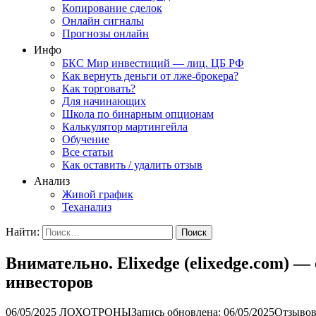
Копирование сделок
Онлайн сигналы
Прогнозы онлайн
Инфо
БКС Мир инвестиций — лиц. ЦБ РФ
Как вернуть деньги от лже-брокера?
Как торговать?
Для начинающих
Школа по бинарным опционам
Калькулятор мартингейла
Обучение
Все статьи
Как оставить / удалить отзыв
Анализ
Живой график
Теханализ
Найти:
Внимательно. Elixedge (elixedge.com) 
инвесторов
06/05/2025
ЛОХОТРОНЫ
Запись обновлена: 06/05/2025
Отзывов