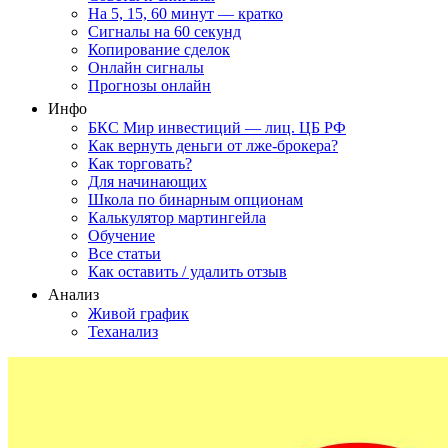
На 5, 15, 60 минут — кратко
Сигналы на 60 секунд
Копирование сделок
Онлайн сигналы
Прогнозы онлайн
Инфо
БКС Мир инвестиций — лиц. ЦБ РФ
Как вернуть деньги от лже-брокера?
Как торговать?
Для начинающих
Школа по бинарным опционам
Калькулятор мартингейла
Обучение
Все статьи
Как оставить / удалить отзыв
Анализ
Живой график
Теханализ