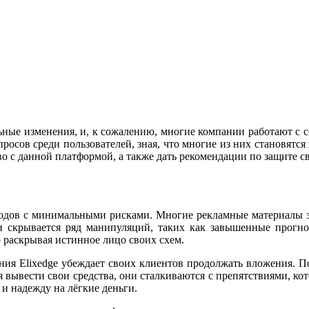
ьные изменения, и, к сожалению, многие компании работают с с
просов среди пользователей, зная, что многие из них становятс
тво с данной платформой, а также дать рекомендации по защите с
оходов с минимальными рисками. Многие рекламные материалы 
и скрывается ряд манипуляций, таких как завышенные прогн
о раскрывая истинное лицо своих схем.
ния Elixedge убеждает своих клиентов продолжать вложения. По
 вывести свои средства, они сталкиваются с препятствиями, ко
и надежду на лёгкие деньги.