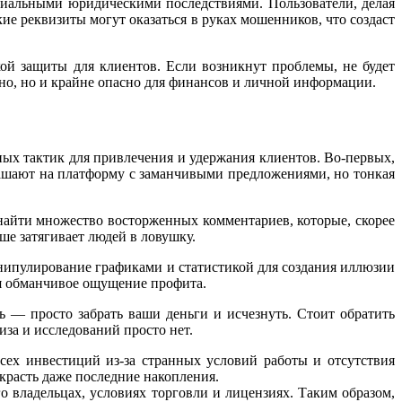
нциальными юридическими последствиями. Пользователи, делая
ие реквизиты могут оказаться в руках мошенников, что создаст
кой защиты для клиентов. Если возникнут проблемы, не будет
дно, но и крайне опасно для финансов и личной информации.
ных тактик для привлечения и удержания клиентов. Во-первых,
лашают на платформу с заманчивыми предложениями, но тонкая
найти множество восторженных комментариев, которые, скорее
ше затягивает людей в ловушку.
анипулирование графиками и статистикой для создания иллюзии
ая обманчивое ощущение профита.
ь — просто забрать ваши деньги и исчезнуть. Стоит обратить
иза и исследований просто нет.
всех инвестиций из-за странных условий работы и отсутствия
красть даже последние накопления.
о владельцах, условиях торговли и лицензиях. Таким образом,