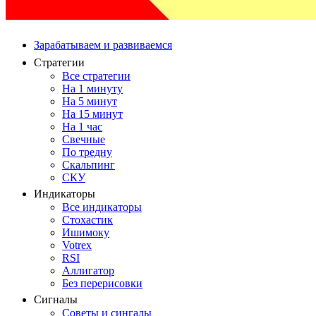
Зарабатываем и развиваемся
Стратегии
Все стратегии
На 1 минуту
На 5 минут
На 15 минут
На 1 час
Свечные
По тредну
Скальпинг
СКУ
Индикаторы
Все индикаторы
Стохастик
Ишимоку
Votrex
RSI
Аллигатор
Без перерисовки
Сигналы
Советы и сингалы