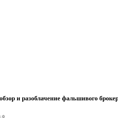
— обзор и разоблачение фальшивого броке
: 0