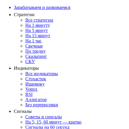
Зарабатываем и развиваемся
Стратегии
Все стратегии
На 1 минуту
На 5 минут
На 15 минут
На 1 час
Свечные
По тредну
Скальпинг
СКУ
Индикаторы
Все индикаторы
Стохастик
Ишимоку
Votrex
RSI
Аллигатор
Без перерисовки
Сигналы
Советы и сингалы
На 5, 15, 60 минут — кратко
Сигналы на 60 секунд