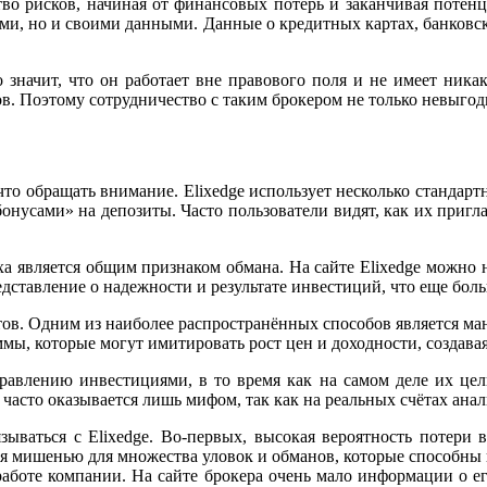
ство рисков, начиная от финансовых потерь и заканчивая поте
ми, но и своими данными. Данные о кредитных картах, банковск
о значит, что он работает вне правового поля и не имеет ника
ов. Поэтому сотрудничество с таким брокером не только невыго
что обращать внимание. Elixedge использует несколько стандарт
нусами» на депозиты. Часто пользователи видят, как их приг
а является общим признаком обмана. На сайте Elixedge можно 
ставление о надежности и результате инвестиций, что еще боль
тов. Одним из наиболее распространённых способов является м
мы, которые могут имитировать рост цен и доходности, создав
равлению инвестициями, в то время как на самом деле их цел
 часто оказывается лишь мифом, так как на реальных счётах анал
ываться с Elixedge. Во-первых, высокая вероятность потери 
я мишенью для множества уловок и обманов, которые способны 
аботе компании. На сайте брокера очень мало информации о ег