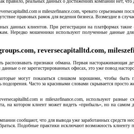
ак правило, реальных данных о достижениях компании нет, что 
reversecapitalltd.com и mileszefinance.com, чревато серьезными по
сутствие правовых рамок для ведения бизнеса. Возмездие в случ
чных данных клиентов. При регистрации на платформах такие
кам. Нередко мошенники используют полученные данные для
roups.com, reversecapitalltd.com, milesze
ть распознавать признаки обмана. Первая настораживающая д
 данные о ее зарегистрированных офисах, это уже повод настор
оторые могут показаться слишком хорошими, чтобы быть п
подозрения. Часто за красивыми словами скрывается просто ж
reversecapitalltd.com и mileszefinance.com, используют разн
та, на котором клиент может видеть «прибыль», но на самом д
омпании сообщают, что для вывода уже заработанных средств не
выбраться. Подобные практики исключают возможность клиенту 