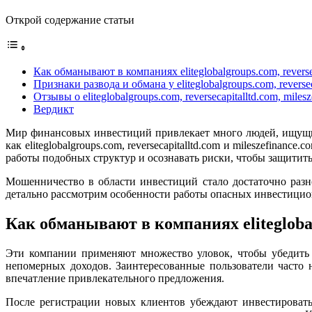
Открой содержание статьи
Как обманывают в компаниях eliteglobalgroups.com, reversec
Признаки развода и обмана у eliteglobalgroups.com, reversec
Отзывы о eliteglobalgroups.com, reversecapitalltd.com, miles
Вердикт
Мир финансовых инвестиций привлекает много людей, ищущи
как eliteglobalgroups.com, reversecapitalltd.com и mileszef
работы подобных структур и осознавать риски, чтобы защитить
Мошенничество в области инвестиций стало достаточно разн
детально рассмотрим особенности работы опасных инвестици
Как обманывают в компаниях eliteglobalg
Эти компании применяют множество уловок, чтобы убедить 
непомерных доходов. Заинтересованные пользователи часто 
впечатление привлекательного предложения.
После регистрации новых клиентов убеждают инвестировать