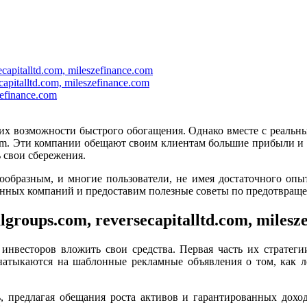
apitalltd.com, mileszefinance.com
apitalltd.com, mileszefinance.com
zefinance.com
х возможности быстрого обогащения. Однако вместе с реальн
inance.com. Эти компании обещают своим клиентам большие прибыл
 свои сбережения.
ообразным, и многие пользователи, не имея достаточного опыт
онных компаний и предоставим полезные советы по предотвращ
roups.com, reversecapitalltd.com, milesz
инвесторов вложить свои средства. Первая часть их стратеги
натыкаются на шаблонные рекламные объявления о том, как л
, предлагая обещания роста активов и гарантированных дох