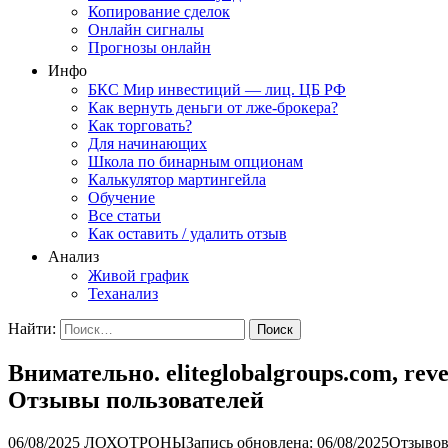
Копирование сделок
Онлайн сигналы
Прогнозы онлайн
Инфо
БКС Мир инвестиций — лиц. ЦБ РФ
Как вернуть деньги от лже-брокера?
Как торговать?
Для начинающих
Школа по бинарным опционам
Калькулятор мартингейла
Обучение
Все статьи
Как оставить / удалить отзыв
Анализ
Живой график
Теханализ
Найти:
Внимательно. eliteglobalgroups.com, rev
Отзывы пользователей
06/08/2025
ЛОХОТРОНЫ
Запись обновлена: 06/08/2025
Отзывов