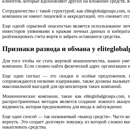
клиентов, которые вдохновляют других на вложение средств. К
Сотрудничество с такой структурой, как eliteglobalgroups.com, 
компании не имеют лицензий и аккредитаций, что означает от
Еще одной серьезной опасностью является использование ли
инвесторов уязвимыми к кражам личных данных и киберата
разблокировать счета жертв и забрать оставшиеся средства.
Признаки развода и обмана у eliteglobalg
Для того чтобы не стать жертвой мошенничества, важно уме
компании. Если сложно найти физический адрес организации и
Еще один сигнал — это скидки и особые предложения, к
сопровождаются низкими издержками, также должны вызывать 
максимальной выгодой для организаторов таких компаний.
Мошеннические компании, такие как eliteglobalgroups.com, 
распространенных методик является создание ложного аккаун
видимость, которая предназначена для ввода в заблуждение.
Еще один способ — так называемый «вывод средств». Часто к
вернуть. Это создает долговую ловушку, из которой сложно 
накапливать средства.