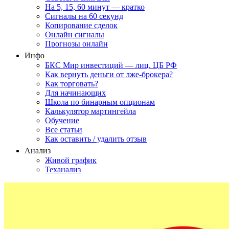
На 5, 15, 60 минут — кратко
Сигналы на 60 секунд
Копирование сделок
Онлайн сигналы
Прогнозы онлайн
Инфо
БКС Мир инвестиций — лиц. ЦБ РФ
Как вернуть деньги от лже-брокера?
Как торговать?
Для начинающих
Школа по бинарным опционам
Калькулятор мартингейла
Обучение
Все статьи
Как оставить / удалить отзыв
Анализ
Живой график
Теханализ