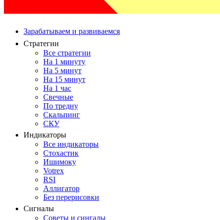
Зарабатываем и развиваемся
Стратегии
Все стратегии
На 1 минуту
На 5 минут
На 15 минут
На 1 час
Свечные
По тредну
Скальпинг
СКУ
Индикаторы
Все индикаторы
Стохастик
Ишимоку
Votrex
RSI
Аллигатор
Без перерисовки
Сигналы
Советы и сингалы