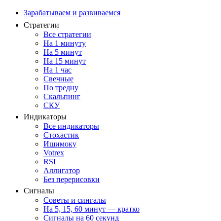
Зарабатываем и развиваемся
Стратегии
Все стратегии
На 1 минуту
На 5 минут
На 15 минут
На 1 час
Свечные
По тредну
Скальпинг
СКУ
Индикаторы
Все индикаторы
Стохастик
Ишимоку
Votrex
RSI
Аллигатор
Без перерисовки
Сигналы
Советы и сингалы
На 5, 15, 60 минут — кратко
Сигналы на 60 секунд