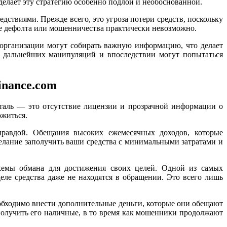
делает эту стратегию особенно подлой и необоснованной.
следствиями. Прежде всего, это угроза потери средств, поскольку
ае дефолта или мошенничества практически невозможно.
 организации могут собирать важную информацию, что делает
 дальнейших манипуляций и впоследствии могут попытаться
finance.com
еталь — это отсутствие лицензии и прозрачной информации о
ожиться.
равдой. Обещания высоких ежемесячных доходов, которые
елание заполучить ваши средства с минимальными затратами и
ые схемы обмана для достижения своих целей. Одной из самых
еле средства даже не находятся в обращении. Это всего лишь
обходимо внести дополнительные деньги, которые они обещают
получить его наличные, в то время как мошенники продолжают