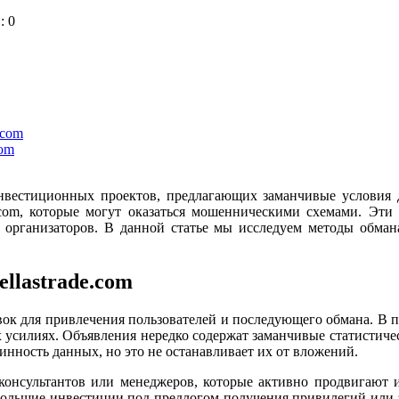
: 0
.com
com
нвестиционных проектов, предлагающих заманчивые условия 
ade.com, которые могут оказаться мошенническими схемами. Э
х организаторов. В данной статье мы исследуем методы обман
ellastrade.com
 уловок для привлечения пользователей и последующего обмана. 
силиях. Объявления нередко содержат заманчивые статистичес
инность данных, но это не останавливает их от вложений.
 консультантов или менеджеров, которые активно продвигают 
большие инвестиции под предлогом получения привилегий или 