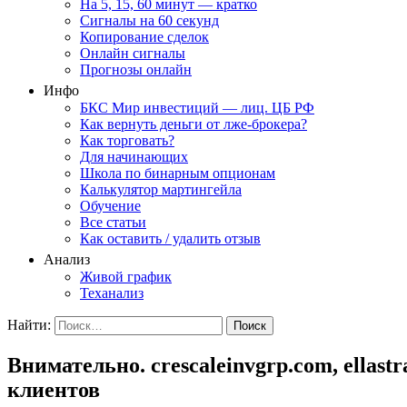
На 5, 15, 60 минут — кратко
Сигналы на 60 секунд
Копирование сделок
Онлайн сигналы
Прогнозы онлайн
Инфо
БКС Мир инвестиций — лиц. ЦБ РФ
Как вернуть деньги от лже-брокера?
Как торговать?
Для начинающих
Школа по бинарным опционам
Калькулятор мартингейла
Обучение
Все статьи
Как оставить / удалить отзыв
Анализ
Живой график
Теханализ
Найти:
Внимательно. crescaleinvgrp.com, ella
клиентов