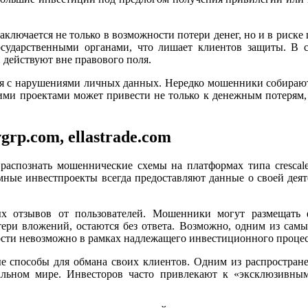
.
m заключается не только в возможности потери денег, но и в рис
сударственными органами, что лишает клиентов защиты. В с
 действуют вне правового поля.
ься с нарушениями личных данных. Нередко мошенники собираю
этими проектами может привести не только к денежным потерям,
grp.com, ellastrade.com
аспознать мошеннические схемы на платформах типа crescalei
ные инвестпроекты всегда предоставляют данные о своей деяте
ых отзывов от пользователей. Мошенники могут размещать
ери вложений, остаются без ответа. Возможно, одним из самых
ости невозможно в рамках надлежащего инвестиционного процес
е способы для обмана своих клиентов. Одним из распростран
альном мире. Инвесторов часто привлекают к «эксклюзивны