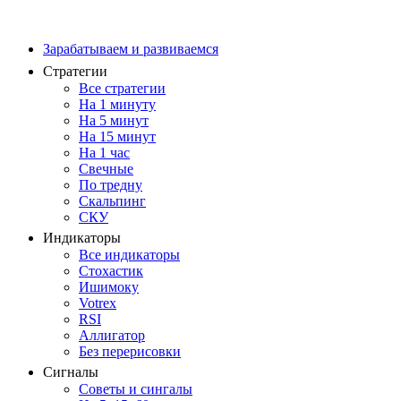
Зарабатываем и развиваемся
Стратегии
Все стратегии
На 1 минуту
На 5 минут
На 15 минут
На 1 час
Свечные
По тредну
Скальпинг
СКУ
Индикаторы
Все индикаторы
Стохастик
Ишимоку
Votrex
RSI
Аллигатор
Без перерисовки
Сигналы
Советы и сингалы