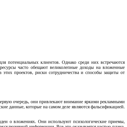
для потенциальных клиентов. Однако среди них встречаются
ти ресурсы часто обещают великолепные доходы на вложенные
а этих проектов, риски сотрудничества и способы защиты от
В первую очередь, они привлекают внимание яркими рекламными
кие данные, которые на самом деле являются фальсификацией.
идеи о вложениях. Они используют психологические приемы,
эксклюзивной информации. Все это оказывается частью плана,