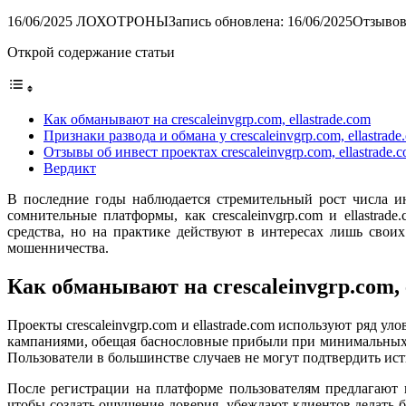
16/06/2025
ЛОХОТРОНЫ
Запись обновлена: 16/06/2025
Отзывов
Открой содержание статьи
Как обманывают на crescaleinvgrp.com, ellastrade.com
Признаки развода и обмана у crescaleinvgrp.com, ellastrade
Отзывы об инвест проектах crescaleinvgrp.com, ellastrade.
Вердикт
В последние годы наблюдается стремительный рост числа и
сомнительные платформы, как crescaleinvgrp.com и ellastr
средства, но на практике действуют в интересах лишь свои
мошенничества.
Как обманывают на crescaleinvgrp.com, 
Проекты crescaleinvgrp.com и ellastrade.com используют ряд
кампаниями, обещая баснословные прибыли при минимальных у
Пользователи в большинстве случаев не могут подтвердить ист
После регистрации на платформе пользователям предлагают
чтобы создать ощущение доверия, убеждают клиентов делать 