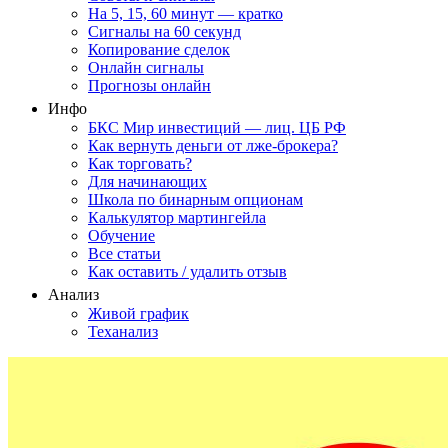
На 5, 15, 60 минут — кратко
Сигналы на 60 секунд
Копирование сделок
Онлайн сигналы
Прогнозы онлайн
Инфо
БКС Мир инвестиций — лиц. ЦБ РФ
Как вернуть деньги от лже-брокера?
Как торговать?
Для начинающих
Школа по бинарным опционам
Калькулятор мартингейла
Обучение
Все статьи
Как оставить / удалить отзыв
Анализ
Живой график
Теханализ