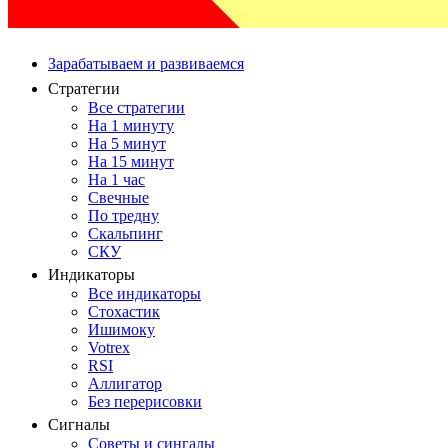
Зарабатываем и развиваемся
Стратегии
Все стратегии
На 1 минуту
На 5 минут
На 15 минут
На 1 час
Свечные
По тредну
Скальпинг
СКУ
Индикаторы
Все индикаторы
Стохастик
Ишимоку
Votrex
RSI
Аллигатор
Без перерисовки
Сигналы
Советы и сингалы