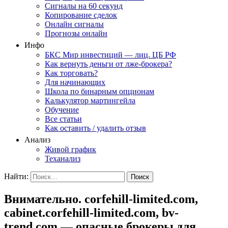
Сигналы на 60 секунд
Копирование сделок
Онлайн сигналы
Прогнозы онлайн
Инфо
БКС Мир инвестиций — лиц. ЦБ РФ
Как вернуть деньги от лже-брокера?
Как торговать?
Для начинающих
Школа по бинарным опционам
Калькулятор мартингейла
Обучение
Все статьи
Как оставить / удалить отзыв
Анализ
Живой график
Теханализ
Найти:
Внимательно. corfehill-limited.com,
cabinet.corfehill-limited.com, bv-
trend.com — опасные брокеры для