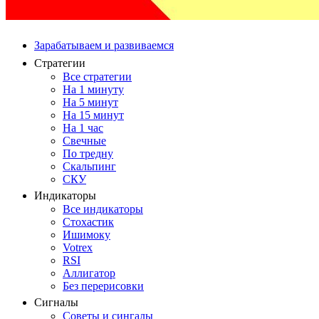
Зарабатываем и развиваемся
Стратегии
Все стратегии
На 1 минуту
На 5 минут
На 15 минут
На 1 час
Свечные
По тредну
Скальпинг
СКУ
Индикаторы
Все индикаторы
Стохастик
Ишимоку
Votrex
RSI
Аллигатор
Без перерисовки
Сигналы
Советы и сингалы