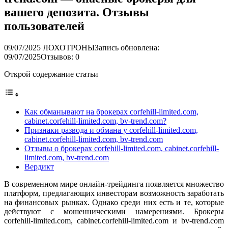
вашего депозита. Отзывы
пользователей
09/07/2025
ЛОХОТРОНЫ
Запись обновлена:
09/07/2025
Отзывов: 0
Открой содержание статьи
Как обманывают на брокерах corfehill-limited.com,
cabinet.corfehill-limited.com, bv-trend.com?
Признаки развода и обмана у corfehill-limited.com,
cabinet.corfehill-limited.com, bv-trend.com
Отзывы о брокерах corfehill-limited.com, cabinet.corfehill-
limited.com, bv-trend.com
Вердикт
В современном мире онлайн-трейдинга появляется множество
платформ, предлагающих инвесторам возможность заработать
на финансовых рынках. Однако среди них есть и те, которые
действуют с мошенническими намерениями. Брокеры
corfehill-limited.com, cabinet.corfehill-limited.com и bv-trend.com