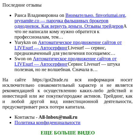
Последние отзывы
Раиса Владимировна
on
Внимательно. finvoriumai.org,
prynamite.co — парочка фальшивых брокеров
однодневок. Как вернуть деньги. Отзывы трейдеров
А
что не написали кому нужно обратится к
профессионалам, тем…
Yurykzn
on
Автоматическое продвижение сайтов от
LIVEsurf — Автосерфинг
Livesurf — сервис,
предназначенный для увеличения посещаемос…
Swon
on
Автоматическое продвижение сайтов от
LIVEsurf — Автосерфинг
Сервис Livesurf — штука
полезная, но не волшебная. Сначала в…
На сайте https://got2trade.ru вся информация носит
исключительно ознакомительный характер и не является
рекомендацией к осуществлению каких-либо действий и
инвестиций или же покупке\продаже активов. Трейдинг, как
и любой другой вид инвестиционной деятельности,
предусматривает риск потери капитала.
Контакты -
All-Inbox@mail.ru
Политика конфиденциальности
ЕЩЕ БОЛЬШЕ ВИДЕО