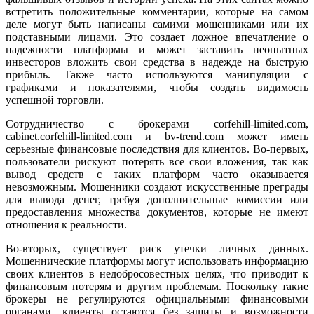
встретить положительные комментарии, которые на самом
деле могут быть написаны самими мошенниками или их
подставными лицами. Это создает ложное впечатление о
надежности платформы и может заставить неопытных
инвесторов вложить свои средства в надежде на быструю
прибыль. Также часто используются манипуляции с
графиками и показателями, чтобы создать видимость
успешной торговли.
Сотрудничество с брокерами corfehill-limited.com,
cabinet.corfehill-limited.com и bv-trend.com может иметь
серьезные финансовые последствия для клиентов. Во-первых,
пользователи рискуют потерять все свои вложения, так как
вывод средств с таких платформ часто оказывается
невозможным. Мошенники создают искусственные преграды
для вывода денег, требуя дополнительные комиссии или
предоставления множества документов, которые не имеют
отношения к реальности.
Во-вторых, существует риск утечки личных данных.
Мошеннические платформы могут использовать информацию
своих клиентов в недобросовестных целях, что приводит к
финансовым потерям и другим проблемам. Поскольку такие
брокеры не регулируются официальными финансовыми
органами, клиенты остаются без защиты и возможности