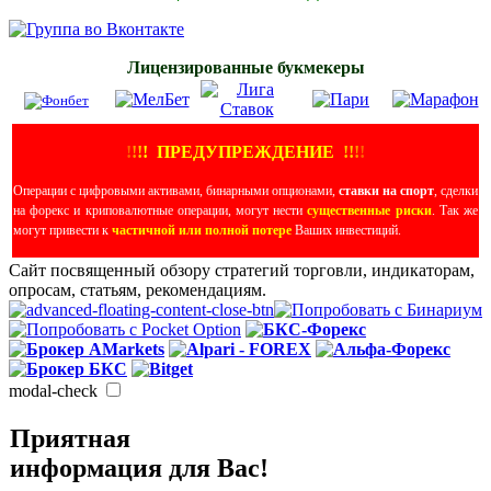
Лицензированные букмекеры
!
!
!
!
ПРЕДУПРЕЖДЕНИЕ
!!
!
!
Операции с цифровыми активами, бинарными опционами,
ставки на спорт
, сделки
на форекс и криповалютные операции, могут нести
существенные риски
. Так же
могут привести к
частичной или полной потере
Ваших инвестиций.
Сайт посвященный обзору стратегий торговли, индикаторам,
опросам, статьям, рекомендациям.
modal-check
Приятная
информация для Вас!