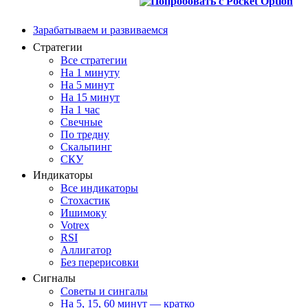
Зарабатываем и развиваемся
Стратегии
Все стратегии
На 1 минуту
На 5 минут
На 15 минут
На 1 час
Свечные
По тредну
Скальпинг
СКУ
Индикаторы
Все индикаторы
Стохастик
Ишимоку
Votrex
RSI
Аллигатор
Без перерисовки
Сигналы
Советы и сингалы
На 5, 15, 60 минут — кратко