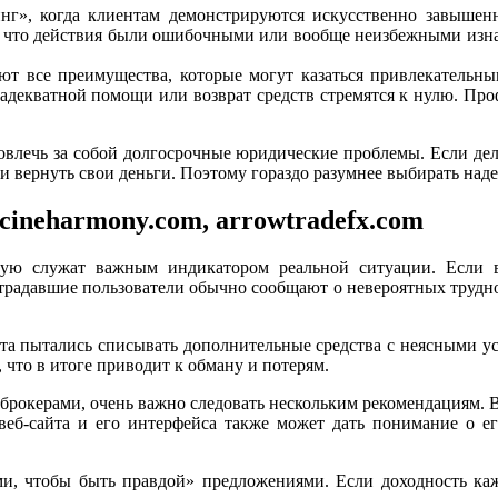
нг», когда клиентам демонстрируются искусственно завышенн
ся, что действия были ошибочными или вообще неизбежными изна
ют все преимущества, которые могут казаться привлекательны
адекватной помощи или возврат средств стремятся к нулю. Пр
влечь за собой долгосрочные юридические проблемы. Если дело
 и вернуть свои деньги. Поэтому гораздо разумнее выбирать н
cineharmony.com, arrowtradefx.com
тую служат важным индикатором реальной ситуации. Если 
традавшие пользователи обычно сообщают о невероятных трудно
чета пытались списывать дополнительные средства с неясными у
что в итоге приводит к обману и потерям.
рокерами, очень важно следовать нескольким рекомендациям. В 
еб-сайта и его интерфейса также может дать понимание о е
и, чтобы быть правдой» предложениями. Если доходность ка