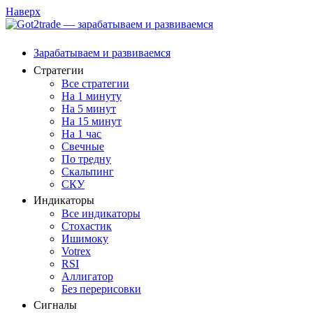
Наверх
Зарабатываем и развиваемся
Стратегии
Все стратегии
На 1 минуту
На 5 минут
На 15 минут
На 1 час
Свечные
По тредну
Скальпинг
СКУ
Индикаторы
Все индикаторы
Стохастик
Ишимоку
Votrex
RSI
Аллигатор
Без перерисовки
Сигналы