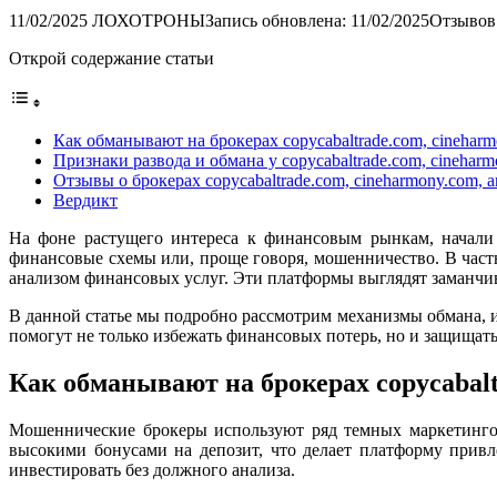
11/02/2025
ЛОХОТРОНЫ
Запись обновлена: 11/02/2025
Отзывов:
Открой содержание статьи
Как обманывают на брокерах copycabaltrade.com, cineharm
Признаки развода и обмана у copycabaltrade.com, cineharm
Отзывы о брокерах copycabaltrade.com, cineharmony.com, a
Вердикт
На фоне растущего интереса к финансовым рынкам, начали 
финансовые схемы или, проще говоря, мошенничество. В частно
анализом финансовых услуг. Эти платформы выглядят заманчив
В данной статье мы подробно рассмотрим механизмы обмана, 
помогут не только избежать финансовых потерь, но и защищать
Как обманывают на брокерах copycabalt
Мошеннические брокеры используют ряд темных маркетингов
высокими бонусами на депозит, что делает платформу привл
инвестировать без должного анализа.