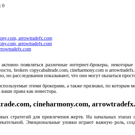
 0
ony.com, arrowtradefx.com
ony.com, arrowtradefx.com
rrowtradefx.com
активно появляться различные интернет-брокеры, некоторые
сти, brokers copycabaltrade.com, cineharmony.com и arrowtrade
о, но расследования показывают, что они могут оказаться прос
используемые этими брокерами, а также признаки, по которым 
 ваши права как инвестора.
rade.com, cineharmony.com, arrowtradefx
ых стратегий для привлечения жертв. На начальных этапах 
екательной. Эмоциональные уловки играют важную роль, созд