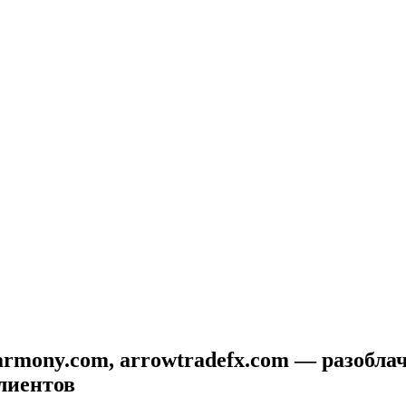
harmony.com, arrowtradefx.com — разобла
лиентов