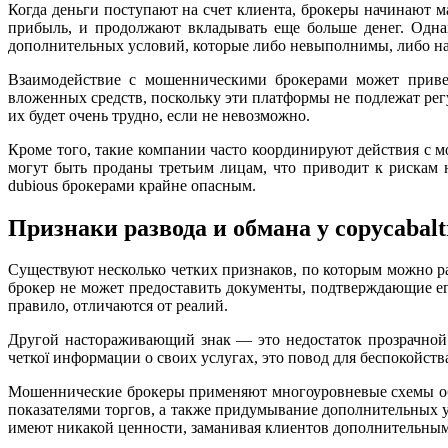
Когда деньги поступают на счет клиента, брокеры начинают м
прибыль, и продолжают вкладывать еще больше денег. Однак
дополнительных условий, которые либо невыполнимы, либо нас
Взаимодействие с мошенническими брокерами может приве
вложенных средств, поскольку эти платформы не подлежат рег
их будет очень трудно, если не невозможно.
Кроме того, такие компании часто координируют действия с 
могут быть проданы третьим лицам, что приводит к рискам
dubious брокерами крайне опасным.
Признаки развода и обмана у copycabalt
Существуют несколько четких признаков, по которым можно р
брокер не может предоставить документы, подтверждающие его
правило, отличаются от реалий.
Другой настораживающий знак — это недостаток прозрачной 
четкої информации о своих услугах, это повод для беспокойст
Мошеннические брокеры применяют многоуровневые схемы об
показателями торгов, а также придумывание дополнительных у
имеют никакой ценности, заманивая клиентов дополнительным