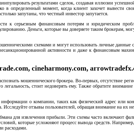
анипулировать результатами сделок, создавая иллюзии успешно
о в определенный момент, когда клиент захочет вывести свои
только запутаны, что честный инвестор запутается.
сти к серьезным финансовым потерям и юридическим проб
улированию. Деньги, которые вы доверяете таким брокерам, мог
мошенническими схемами и могут использовать личные данные 
 несанкционированной активности и даже к финансовым махина
rade.com, cineharmony.com, arrowtradefx
аспознать мошеннического брокера. Во-первых, отсутствие реги
 легальность, стоит недоверять ему. Также обратите внимание
информации о компании, таких как физический адрес или кон
ва. Исследуйте отзывы пользователей, обращая внимание на их н
мана для извлечения прибыли. Эти схемы часто включают фал
словий, которые усложняют процесс вывода средств. Например,
и расходами.