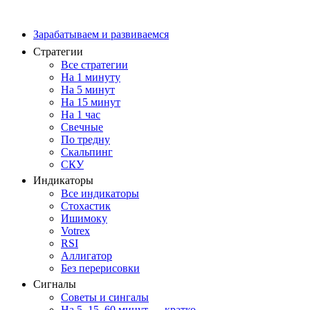
Зарабатываем и развиваемся
Стратегии
Все стратегии
На 1 минуту
На 5 минут
На 15 минут
На 1 час
Свечные
По тредну
Скальпинг
СКУ
Индикаторы
Все индикаторы
Стохастик
Ишимоку
Votrex
RSI
Аллигатор
Без перерисовки
Сигналы
Советы и сингалы
На 5, 15, 60 минут — кратко