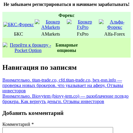
Не забываем регистрироваться и начинаем зарабатывать!
Форекс
БКС
AMarkets
FxPro
Alfa-Forex
Бинаpные
oпционы
Навигация по записям
Внимательно. titan-trade.co, cfd.titan-trade.co, bex-nsn.info —
проверка новых брокеров. что указывает на аферу. Отзывы
инвесторов
Внимательно. Biovytem (biovy-tem.co) — разоблачение псевдо
брокера. Как вернуть деньги. Отзывы инвесторов
Добавить комментарий
Комментарий
*