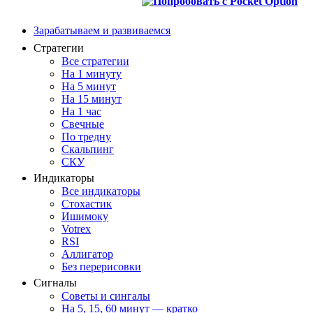
Зарабатываем и развиваемся
Стратегии
Все стратегии
На 1 минуту
На 5 минут
На 15 минут
На 1 час
Свечные
По тредну
Скальпинг
СКУ
Индикаторы
Все индикаторы
Стохастик
Ишимоку
Votrex
RSI
Аллигатор
Без перерисовки
Сигналы
Советы и сингалы
На 5, 15, 60 минут — кратко