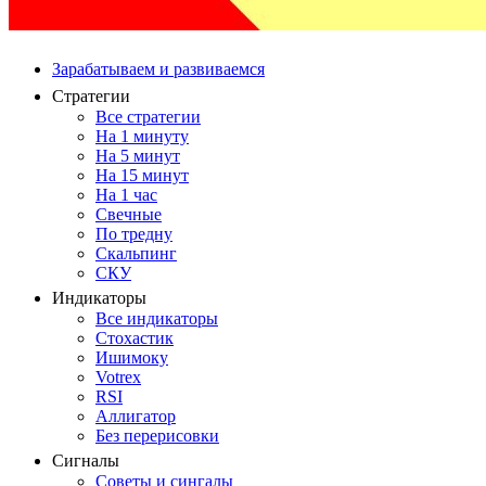
Зарабатываем и развиваемся
Стратегии
Все стратегии
На 1 минуту
На 5 минут
На 15 минут
На 1 час
Свечные
По тредну
Скальпинг
СКУ
Индикаторы
Все индикаторы
Стохастик
Ишимоку
Votrex
RSI
Аллигатор
Без перерисовки
Сигналы
Советы и сингалы