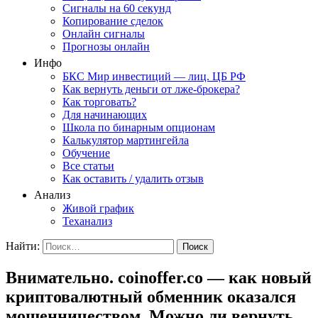
Сигналы на 60 секунд
Копирование сделок
Онлайн сигналы
Прогнозы онлайн
Инфо
БКС Мир инвестиций — лиц. ЦБ РФ
Как вернуть деньги от лже-брокера?
Как торговать?
Для начинающих
Школа по бинарным опционам
Калькулятор мартингейла
Обучение
Все статьи
Как оставить / удалить отзыв
Анализ
Живой график
Теханализ
Найти:
Внимательно. coinoffer.co — как новый
криптовалютный обменник оказался
мошенничеством. Можно ли вернуть