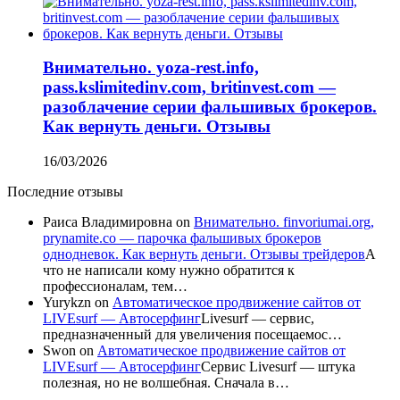
Внимательно. yoza-rest.info,
pass.kslimitedinv.com, britinvest.com —
разоблачение серии фальшивых брокеров.
Как вернуть деньги. Отзывы
16/03/2026
Последние отзывы
Раиса Владимировна
on
Внимательно. finvoriumai.org,
prynamite.co — парочка фальшивых брокеров
однодневок. Как вернуть деньги. Отзывы трейдеров
А
что не написали кому нужно обратится к
профессионалам, тем…
Yurykzn
on
Автоматическое продвижение сайтов от
LIVEsurf — Автосерфинг
Livesurf — сервис,
предназначенный для увеличения посещаемос…
Swon
on
Автоматическое продвижение сайтов от
LIVEsurf — Автосерфинг
Сервис Livesurf — штука
полезная, но не волшебная. Сначала в…