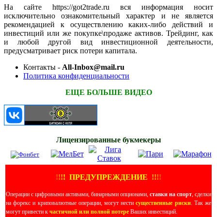
На сайте https://got2trade.ru вся информация носит
исключительно ознакомительный характер и не является
рекомендацией к осуществлению каких-либо действий и
инвестиций или же покупке\продаже активов. Трейдинг, как
и любой другой вид инвестиционной деятельности,
предусматривает риск потери капитала.
Контакты -
All-Inbox@mail.ru
Политика конфиденциальности
ЕЩЕ БОЛЬШЕ ВИДЕО
Лицензированные букмекеры
!
!
!
!
ПРЕДУПРЕЖДЕНИЕ
!!
!
!
Операции с цифровыми активами, бинарными опционами,
ставки на спорт
, сделки
на форекс и криповалютные операции, могут нести
существенные риски
. Так же
могут привести к
частичной или полной потере
Ваших инвестиций.