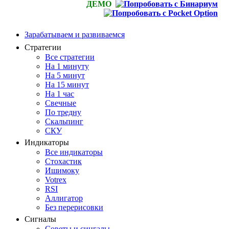
ДЕМО
Зарабатываем и развиваемся
Стратегии
Все стратегии
На 1 минуту
На 5 минут
На 15 минут
На 1 час
Свечные
По тредну
Скальпинг
СКУ
Индикаторы
Все индикаторы
Стохастик
Ишимоку
Votrex
RSI
Аллигатор
Без перерисовки
Сигналы
Советы и сингалы