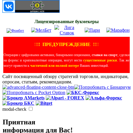
Лицензированные букмекеры
!
!
!
!
ПРЕДУПРЕЖДЕНИЕ
!!
!
!
Операции с цифровыми активами, бинарными опционами,
ставки на спорт
, сделки
на форекс и криповалютные операции, могут нести
существенные риски
. Так же
могут привести к
частичной или полной потере
Ваших инвестиций.
Сайт посвященный обзору стратегий торговли, индикаторам,
опросам, статьям, рекомендациям.
modal-check
Приятная
информация для Вас!