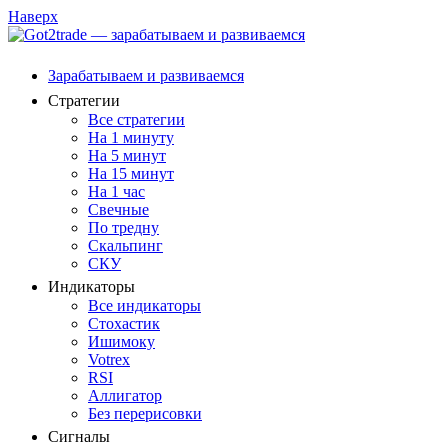
Наверх
Зарабатываем и развиваемся
Стратегии
Все стратегии
На 1 минуту
На 5 минут
На 15 минут
На 1 час
Свечные
По тредну
Скальпинг
СКУ
Индикаторы
Все индикаторы
Стохастик
Ишимоку
Votrex
RSI
Аллигатор
Без перерисовки
Сигналы