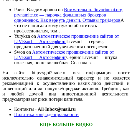
Раиса Владимировна
on
Внимательно. finvoriumai.org,
prynamite.co — парочка фальшивых брокеров
однодневок. Как вернуть деньги. Отзывы трейдеров
А
что не написали кому нужно обратится к
профессионалам, тем…
Yurykzn
on
Автоматическое продвижение сайтов от
LIVEsurf — Автосерфинг
Livesurf — сервис,
предназначенный для увеличения посещаемос…
Swon
on
Автоматическое продвижение сайтов от
LIVEsurf — Автосерфинг
Сервис Livesurf — штука
полезная, но не волшебная. Сначала в…
На сайте https://got2trade.ru вся информация носит
исключительно ознакомительный характер и не является
рекомендацией к осуществлению каких-либо действий и
инвестиций или же покупке\продаже активов. Трейдинг, как
и любой другой вид инвестиционной деятельности,
предусматривает риск потери капитала.
Контакты -
All-Inbox@mail.ru
Политика конфиденциальности
ЕЩЕ БОЛЬШЕ ВИДЕО