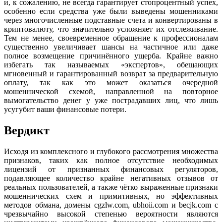
и, к сожалению, не всегда гарантирует стопроцентный успех,
особенно если средства уже были выведены мошенниками
через многочисленные подставные счета и конвертированы в
криптовалюту, что значительно усложняет их отслеживание.
Тем не менее, своевременное обращение к профессионалам
существенно увеличивает шансы на частичное или даже
полное возмещение причинённого ущерба. Крайне важно
избегать так называемых «экспертов», обещающих
мгновенный и гарантированный возврат за предварительную
оплату, так как это может оказаться очередной
мошеннической схемой, направленной на повторное
вымогательство денег у уже пострадавших лиц, что лишь
усугубит ваши финансовые потери.
Вердикт
Исходя из комплексного и глубокого рассмотрения множества
признаков, таких как полное отсутствие необходимых
лицензий от признанных финансовых регуляторов,
подавляющее количество крайне негативных отзывов от
реальных пользователей, а также чётко выраженные признаки
мошеннических схем и примитивных, но эффективных
методов обмана, домены cgzlw.com, ubhoii.com и becjk.com с
чрезвычайно высокой степенью вероятности являются