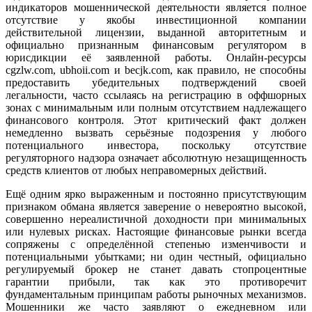
индикаторов мошеннической деятельности является полное
отсутствие у якобы инвестиционной компании
действительной лицензии, выданной авторитетным и
официально признанным финансовым регулятором в
юрисдикции её заявленной работы. Онлайн-ресурсы
cgzlw.com, ubhoii.com и becjk.com, как правило, не способны
предоставить убедительных подтверждений своей
легальности, часто ссылаясь на регистрацию в оффшорных
зонах с минимальным или полным отсутствием надлежащего
финансового контроля. Этот критический факт должен
немедленно вызвать серьёзные подозрения у любого
потенциального инвестора, поскольку отсутствие
регуляторного надзора означает абсолютную незащищенность
средств клиентов от любых неправомерных действий.
Ещё одним ярко выраженным и постоянно присутствующим
признаком обмана является заверение о невероятно высокой,
совершенно нереалистичной доходности при минимальных
или нулевых рисках. Настоящие финансовые рынки всегда
сопряжены с определённой степенью изменчивости и
потенциальными убытками; ни один честный, официально
регулируемый брокер не станет давать стопроцентные
гарантии прибыли, так как это противоречит
фундаментальным принципам работы рыночных механизмов.
Мошенники же часто заявляют о ежедневном или