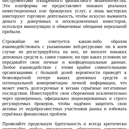
инструментами изощрённого финансового мошенничества.
Эти платформы не предоставляют никаких реальных
инвестиционных или брокерских услуг, а лишь мастерски
имитируют торговую деятельность, чтобы искусно выманить
деньги у доверчивых и неосведомленных инвесторов,
используя манипуляции и обманчивые обещания нереальной
прибыли.
Строжайше не советуется каким-либо образом
взаимодействовать с указанными веб-ресурсами: ни в коем
случае не регистрируйтесь на них, не вносите никаких
денежных средств и, самое главное, ни при каких условиях не
передавайте свои личные и конфиденциальные данные.
Любое взаимодействие с этими крайне сомнительными
организациями с большой долей вероятности приведёт к
безвозвратной потере ваших денежных средств и
потенциальной компрометации личной информации, что
может иметь долгосрочные и весьма серьёзные негативные
последствия. Инвестируйте свои сбережения исключительно
через проверенных, официально лицензированных и строго
регулируемых брокеров, чтобы надёжно защитить свои
активы от недобросовестных участников рынка и избежать
серьёзных финансовых проблем.
Проявляйте предельную бдительность и всегда критически
оценивайте любые предложения, обещающие невероятно