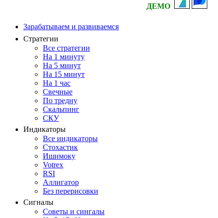
ДЕМО
Зарабатываем и развиваемся
Стратегии
Все стратегии
На 1 минуту
На 5 минут
На 15 минут
На 1 час
Свечные
По тредну
Скальпинг
СКУ
Индикаторы
Все индикаторы
Стохастик
Ишимоку
Votrex
RSI
Аллигатор
Без перерисовки
Сигналы
Советы и сингалы