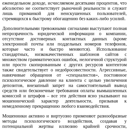
еженедельном доходе, исчисляемом десятками процентов, что
абсолютно не соответствует рыночной реальности и служит
лишь приманкой для неискушенных пользователей,
стремящихся к быстрому обогащению без каких-либо усилий.
Дополнительными тревожными сигналами выступают полная
непрозрачность юридической информации о компании,
отсутствие достоверных контактных данных (кроме
электронной почты или поддельных номеров телефонов,
которые часто и быстро меняются). Использование
стандартных, низкокачественных шаблонов сайтов с
множеством грамматических ошибок, нелогичной структурой
или просто скопированным с других ресурсов контентом
также свидетельствует о недобросовестности. Агрессивные,
навязчивые обращения от «специалистов», постоянное
психологическое давление на клиента с целью увеличения
депозитов, внезапный запрет на самостоятельный вывод
средств или бесконечные требования оплаты вымышленных
комиссий и штрафов – все эти действия ясно указывают на
мошеннический характер деятельности, призывая к
немедленному прекращению любого взаимодействия.
Мошенники активно и виртуозно применяют разнообразные
методы психологического воздействия, создавая у
потенциальной жертвы иллюзию крайней срочности,