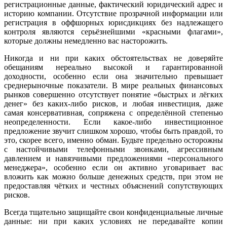
регистрационные данные, фактический юридический адрес и
историю компании. Отсутствие прозрачной информации или
регистрация в оффшорных юрисдикциях без надлежащего
контроля являются серьёзнейшими «красными флагами»,
которые должны немедленно вас насторожить.
Никогда и ни при каких обстоятельствах не доверяйте
обещаниям нереально высокой и гарантированной
доходности, особенно если она значительно превышает
среднерыночные показатели. В мире реальных финансовых
рынков совершенно отсутствует понятие «быстрых и лёгких
денег» без каких-либо рисков, и любая инвестиция, даже
самая консервативная, сопряжена с определённой степенью
неопределенности. Если какое-либо инвестиционное
предложение звучит слишком хорошо, чтобы быть правдой, то
это, скорее всего, именно обман. Будьте предельно осторожны
с настойчивыми телефонными звонками, агрессивным
давлением и навязчивыми предложениями «персонального
менеджера», особенно если он активно уговаривает вас
вложить как можно больше денежных средств, при этом не
предоставляя чётких и честных объяснений сопутствующих
рисков.
Всегда тщательно защищайте свои конфиденциальные личные
данные: ни при каких условиях не передавайте копии