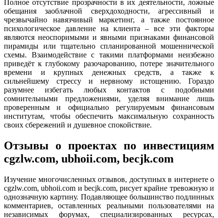
Полное отсутствие прозрачности в их деятельности, ложные
обещания заоблачной сверхдоходности, агрессивный и
чрезвычайно навязчивый маркетинг, а также постоянное
психологическое давление на клиента – все эти факторы
являются неоспоримыми и явными признаками финансовой
пирамиды или тщательно спланированной мошеннической
схемы. Взаимодействие с такими платформами неизбежно
приведёт к глубокому разочарованию, потере значительного
времени и крупных денежных средств, а также к
сильнейшему стрессу и нервному истощению. Гораздо
разумнее избегать любых контактов с подобными
сомнительными предложениями, уделяя внимание лишь
проверенным и официально регулируемым финансовым
институтам, чтобы обеспечить максимальную сохранность
своих сбережений и душевное спокойствие.
Отзывы о проектах по инвестициям
cgzlw.com, ubhoii.com, becjk.com
Изучение многочисленных отзывов, доступных в интернете о
cgzlw.com, ubhoii.com и becjk.com, рисует крайне тревожную и
однозначную картину. Подавляющее большинство подлинных
комментариев, оставленных реальными пользователями на
независимых форумах, специализированных ресурсах,