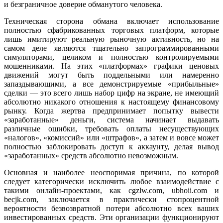
и безграничное доверие обманутого человека.
Техническая сторона обмана включает использование
полностью сфабрикованных торговых платформ, которые
лишь имитируют реальную рыночную активность, но на
самом деле являются тщательно запрограммированными
симуляторами, целиком и полностью контролируемыми
мошенниками. На этих «платформах» графики ценовых
движений могут быть поддельными или намеренно
запаздывающими, а все демонстрируемые «прибыльные»
сделки — это всего лишь набор цифр на экране, не имеющий
абсолютно никакого отношения к настоящему финансовому
рынку. Когда жертва предпринимает попытку вывести
«заработанные» деньги, система начинает выдавать
различные ошибки, требовать оплаты несуществующих
«налогов», «комиссий» или «штрафов», а затем и вовсе может
полностью заблокировать доступ к аккаунту, делая вывод
«заработанных» средств абсолютно невозможным.
Основная и наиболее неоспоримая причина, по которой
следует категорически исключить любое взаимодействие с
такими онлайн-проектами, как cgzlw.com, ubhoii.com и
becjk.com, заключается в практически стопроцентной
вероятности безвозвратной потери абсолютно всех ваших
инвестированных средств. Эти организации функционируют