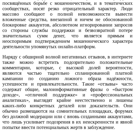
посвящённых борьбе с мошенничеством, и в тематических
сообществах, носят резко отрицательный характер. Люди
массово сообщают о полной невозможности вывести
вложенные средства, внезапной и ничем не обоснованной
блокировке аккаунтов, абсолютном игнорировании запросов
со стороны службы поддержки и безвозвратной потере
значительных сумм денег, что является прямым и
неоспоримым подтверждением мошеннического характера
деятельности упомянутых онлайн-платформ.
Наряду с обширной волной негативных отзывов, в интернете
также можно встретить подозрительно положительные
комментарии, которые, с высокой долей вероятности,
являются частью тщательно спланированной платной
кампании по созданию ложного образа надёжности,
успешности и привлекательности. Такие «отзывы» часто
содержат общие, малоинформативные фразы о «быстром
доходе», «отличной поддержке» и «профессиональных
аналитиках», выглядят крайне неестественно и лишены
каких-либо конкретных деталей или доказательств. Они
обычно размещаются на сомнительных площадках, форумах
без должной модерации или с вновь созданными аккаунтами,
что лишь усиливает подозрения в их неискренности и явной
попытке ввести потенциальных жертв в заблуждение.