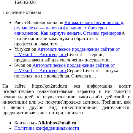
16/03/2026
Последние отзывы
Раиса Владимировна
on
Внимательно. finvoriumai.org,
prynamite.co — парочка фальшивых брокеров
однодневок. Как вернуть деньги. Отзывы трейдеров
А
что не написали кому нужно обратится к
профессионалам, тем…
Yurykzn
on
Автоматическое продвижение сайтов от
LIVEsurf — Автосерфинг
Livesurf — сервис,
предназначенный для увеличения посещаемос…
Swon
on
Автоматическое продвижение сайтов от
LIVEsurf — Автосерфинг
Сервис Livesurf — штука
полезная, но не волшебная. Сначала в…
На сайте https://got2trade.ru вся информация носит
исключительно ознакомительный характер и не является
рекомендацией к осуществлению каких-либо действий и
инвестиций или же покупке\продаже активов. Трейдинг, как
и любой другой вид инвестиционной деятельности,
предусматривает риск потери капитала.
Контакты -
All-Inbox@mail.ru
Политика конфиденциальности