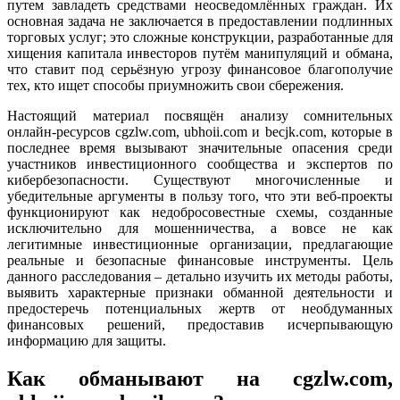
путем завладеть средствами неосведомлённых граждан. Их
основная задача не заключается в предоставлении подлинных
торговых услуг; это сложные конструкции, разработанные для
хищения капитала инвесторов путём манипуляций и обмана,
что ставит под серьёзную угрозу финансовое благополучие
тех, кто ищет способы приумножить свои сбережения.
Настоящий материал посвящён анализу сомнительных
онлайн-ресурсов cgzlw.com, ubhoii.com и becjk.com, которые в
последнее время вызывают значительные опасения среди
участников инвестиционного сообщества и экспертов по
кибербезопасности. Существуют многочисленные и
убедительные аргументы в пользу того, что эти веб-проекты
функционируют как недобросовестные схемы, созданные
исключительно для мошенничества, а вовсе не как
легитимные инвестиционные организации, предлагающие
реальные и безопасные финансовые инструменты. Цель
данного расследования – детально изучить их методы работы,
выявить характерные признаки обманной деятельности и
предостеречь потенциальных жертв от необдуманных
финансовых решений, предоставив исчерпывающую
информацию для защиты.
Как обманывают на cgzlw.com,