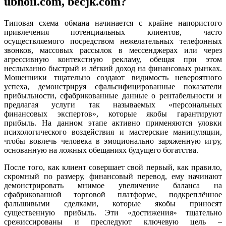
ubhoii.com, becjk.com?
Типовая схема обмана начинается с крайне напористого
привлечения потенциальных клиентов, часто
осуществляемого посредством нежелательных телефонных
звонков, массовых рассылок в мессенджерах или через
агрессивную контекстную рекламу, обещая при этом
неслыханно быстрый и лёгкий доход на финансовых рынках.
Мошенники тщательно создают видимость невероятного
успеха, демонстрируя сфальсифицированные показатели
прибыльности, сфабрикованные данные о рентабельности и
предлагая услуги так называемых «персональных
финансовых экспертов», которые якобы гарантируют
прибыль. На данном этапе активно применяются уловки
психологического воздействия и мастерские манипуляции,
чтобы вовлечь человека в эмоционально заряженную игру,
основанную на ложных обещаниях будущего богатства.
После того, как клиент совершает свой первый, как правило,
скромный по размеру, финансовый перевод, ему начинают
демонстрировать мнимое увеличение баланса на
сфабрикованной торговой платформе, подкреплённое
фальшивыми сделками, которые якобы приносят
существенную прибыль. Эти «достижения» тщательно
срежиссированы и преследуют ключевую цель –