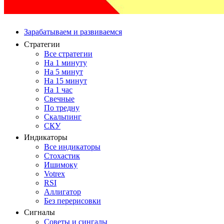
Зарабатываем и развиваемся
Стратегии
Все стратегии
На 1 минуту
На 5 минут
На 15 минут
На 1 час
Свечные
По тредну
Скальпинг
СКУ
Индикаторы
Все индикаторы
Стохастик
Ишимоку
Votrex
RSI
Аллигатор
Без перерисовки
Сигналы
Советы и сингалы