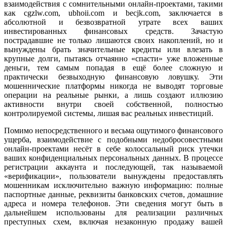
взаимодействия с сомнительными онлайн-проектами, такими
как cgzlw.com, ubhoii.com и becjk.com, заключается в
абсолютной и безвозвратной утрате всех ваших
инвестированных финансовых средств. Зачастую
пострадавшие не только лишаются своих накоплений, но и
вынуждены брать значительные кредиты или влезать в
крупные долги, пытаясь отчаянно «спасти» уже вложенные
деньги, тем самым попадая в ещё более сложную и
практически безвыходную финансовую ловушку. Эти
мошеннические платформы никогда не выводят торговые
операции на реальные рынки, а лишь создают иллюзию
активности внутри своей собственной, полностью
контролируемой системы, лишая вас реальных инвестиций.
Помимо непосредственного и весьма ощутимого финансового
ущерба, взаимодействие с подобными недобросовестными
онлайн-проектами несёт в себе колоссальный риск утечки
ваших конфиденциальных персональных данных. В процессе
регистрации аккаунта и последующей, так называемой
«верификации», пользователи вынуждены предоставлять
мошенникам исключительно важную информацию: полные
паспортные данные, реквизиты банковских счетов, домашние
адреса и номера телефонов. Эти сведения могут быть в
дальнейшем использованы для реализации различных
преступных схем, включая незаконную продажу вашей