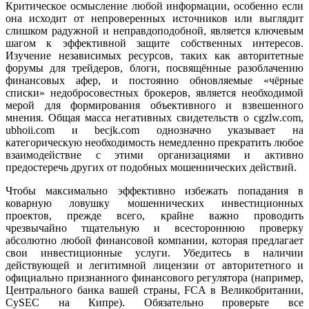
Критическое осмысление любой информации, особенно если
она исходит от непроверенных источников или выглядит
слишком радужной и неправдоподобной, является ключевым
шагом к эффективной защите собственных интересов.
Изучение независимых ресурсов, таких как авторитетные
форумы для трейдеров, блоги, посвящённые разоблачению
финансовых афер, и постоянно обновляемые «чёрные
списки» недобросовестных брокеров, является необходимой
мерой для формирования объективного и взвешенного
мнения. Общая масса негативных свидетельств о cgzlw.com,
ubhoii.com и becjk.com однозначно указывает на
категорическую необходимость немедленно прекратить любое
взаимодействие с этими организациями и активно
предостеречь других от подобных мошеннических действий.
Чтобы максимально эффективно избежать попадания в
коварную ловушку мошеннических инвестиционных
проектов, прежде всего, крайне важно проводить
чрезвычайно тщательную и всестороннюю проверку
абсолютно любой финансовой компании, которая предлагает
свои инвестиционные услуги. Убедитесь в наличии
действующей и легитимной лицензии от авторитетного и
официально признанного финансового регулятора (например,
Центрального банка вашей страны, FCA в Великобритании,
CySEC на Кипре). Обязательно проверьте все