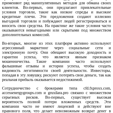
применяют ряд манипулятивных методов для обмана своих
клиентов. Во-первых, они предлагают привлекательные
условия торговли, такие как низкие спреды и высокие
кредитные плечи. Эти предложения создают иллюзию
выгодной торговли и побуждают людей регистрироваться и
вносить свои средства. На практике же такие условия часто
оказываются невыгодными или скрытыми под множеством
дополнительных комиссий.
Во-вторых, многие из этих платформ активно используют
агрессивный маркетинг через социальные сети и
электронную почту. Они обещают высокую доходность и
гарантии успеха, что является явным признаком
мошенничества. Такие компании часто используют
фальшивые отзывы и истории успеха, чтобы создать
видимость легитимности своей деятельности. Инвесторы,
попадая в эту ловушку, рискуют потерять свои деньги, так как
реальная прибыль оказывается недостижимой.
Сотрудничество с брокерами типа cfd.fxproxx.com,
accessenergygroups.com и gruxilara.pro связано с множеством
серьезных рисков. Во-первых, существует высокая
вероятность полной потери вложенных средств. Эти
компании часто не имеют лицензий и действуют вне
правового поля, что делает невозможным возврат денег в