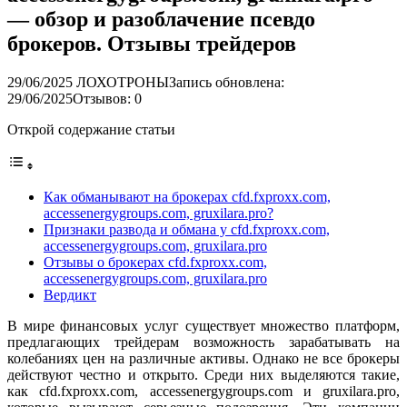
— обзор и разоблачение псевдо
брокеров. Отзывы трейдеров
29/06/2025
ЛОХОТРОНЫ
Запись обновлена:
29/06/2025
Отзывов: 0
Открой содержание статьи
Как обманывают на брокерах cfd.fxproxx.com,
accessenergygroups.com, gruxilara.pro?
Признаки развода и обмана у cfd.fxproxx.com,
accessenergygroups.com, gruxilara.pro
Отзывы о брокерах cfd.fxproxx.com,
accessenergygroups.com, gruxilara.pro
Вердикт
В мире финансовых услуг существует множество платформ,
предлагающих трейдерам возможность зарабатывать на
колебаниях цен на различные активы. Однако не все брокеры
действуют честно и открыто. Среди них выделяются такие,
как cfd.fxproxx.com, accessenergygroups.com и gruxilara.pro,