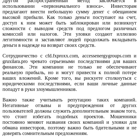
Другой распространенный метод заключается в
использовании «первоначального взноса». Инвесторам
предлагают внести небольшую сумму денег с обещанием
высокой прибыли. Как только деньги поступают на счет,
доступ к ним может быть заблокирован или возникнут
сложности с выводом средств под предлогом различных
комиссий или налогов. Эти уловки создают иллюзию
легитимности и заставляют людей продолжать вкладывать
деньги в надежде на возврат своих средств.
Сотрудничество с cfd.fxproxx.com, accessenergygroups.com и
gruxilara.pro чревато серьезными последствиями для ваших
финансов. Эти компании не только не обеспечивают
реальную прибыль, но и могут привести к полной потере
ваших вложений. Кроме того, вы рискуете столкнуться с
юридическими последствиями, если ваши личные данные
попадут в руки злоумышленников.
Важно также учитывать репутацию таких компаний.
Негативные отзывы и предупреждения от других
пользователей должны служить дополнительным знаком того,
что стоит избегать подобных проектов. Мошенники
постоянно меняют названия своих компаний и уловки для
обмана инвесторов, поэтому важно быть бдительными и не
доверять сомнительным предложениям.