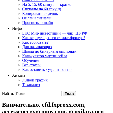
На 5, 15, 60 минут — кратко
Сигналы на 60 секунд
Копирование сделок
Онлайн сигналы
Прогнозы онлайн
Инфо
БКС Мир инвестиций — лиц. ЦБ РФ
Как вернуть деньги от лже-брокера?
Как торговать?
Для начинающих
Школа по бинарным опционам
Калькулятор мартингейла
Обучение
Все статьи
Как оставить / удалить отзыв
Анализ
Живой график
Теханализ
Найти:
Внимательно. cfd.fxproxx.com,
accessenergygroups.com, gruxilara.pro