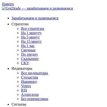
Наверх
Зарабатываем и развиваемся
Стратегии
Все стратегии
На 1 минуту
На 5 минут
На 15 минут
На 1 час
Свечные
По тредну
Скальпинг
СКУ
Индикаторы
Все индикаторы
Стохастик
Ишимоку
Votrex
RSI
Аллигатор
Без перерисовки
Сигналы