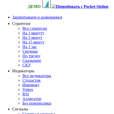
ДЕМО
Зарабатываем и развиваемся
Стратегии
Все стратегии
На 1 минуту
На 5 минут
На 15 минут
На 1 час
Свечные
По тредну
Скальпинг
СКУ
Индикаторы
Все индикаторы
Стохастик
Ишимоку
Votrex
RSI
Аллигатор
Без перерисовки
Сигналы
Советы и сингалы