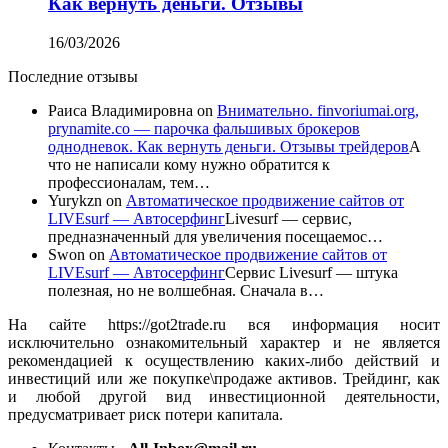
Как вернуть деньги. Отзывы
16/03/2026
Последние отзывы
Раиса Владимировна
on
Внимательно. finvoriumai.org,
prynamite.co — парочка фальшивых брокеров
однодневок. Как вернуть деньги. Отзывы трейдеров
А
что не написали кому нужно обратится к
профессионалам, тем…
Yurykzn
on
Автоматическое продвижение сайтов от
LIVEsurf — Автосерфинг
Livesurf — сервис,
предназначенный для увеличения посещаемос…
Swon
on
Автоматическое продвижение сайтов от
LIVEsurf — Автосерфинг
Сервис Livesurf — штука
полезная, но не волшебная. Сначала в…
На сайте https://got2trade.ru вся информация носит
исключительно ознакомительный характер и не является
рекомендацией к осуществлению каких-либо действий и
инвестиций или же покупке\продаже активов. Трейдинг, как
и любой другой вид инвестиционной деятельности,
предусматривает риск потери капитала.