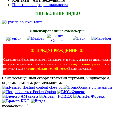
Контакты -
All-Inbox@mail.ru
Политика конфиденциальности
ЕЩЕ БОЛЬШЕ ВИДЕО
Лицензированные букмекеры
!
!
!
!
ПРЕДУПРЕЖДЕНИЕ
!!
!
!
Операции с цифровыми активами, бинарными опционами,
ставки на спорт
, сделки
на форекс и криповалютные операции, могут нести
существенные риски
. Так же
могут привести к
частичной или полной потере
Ваших инвестиций.
Сайт посвященный обзору стратегий торговли, индикаторам,
опросам, статьям, рекомендациям.
modal-check