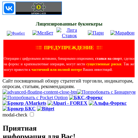
Лицензированные букмекеры
!
!
!
!
ПРЕДУПРЕЖДЕНИЕ
!!
!
!
Операции с цифровыми активами, бинарными опционами,
ставки на спорт
, сделки
на форекс и криповалютные операции, могут нести
существенные риски
. Так же
могут привести к
частичной или полной потере
Ваших инвестиций.
Сайт посвященный обзору стратегий торговли, индикаторам,
опросам, статьям, рекомендациям.
modal-check
Приятная
информация для Вас!