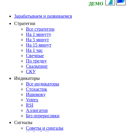
ДЕМО
Зарабатываем и развиваемся
Стратегии
Все стратегии
На 1 минуту
На 5 минут
На 15 минут
На 1 час
Свечные
По тредну
Скальпинг
СКУ
Индикаторы
Все индикаторы
Стохастик
Ишимоку
Votrex
RSI
Аллигатор
Без перерисовки
Сигналы
Советы и сингалы