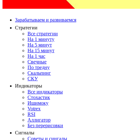
Зарабатываем и развиваемся
Стратегии
Все стратегии
На 1 минуту
На 5 минут
На 15 минут
На 1 час
Свечные
По тредну
Скальпинг
СКУ
Индикаторы
Все индикаторы
Стохастик
Ишимоку
Votrex
RSI
Аллигатор
Без перерисовки
Сигналы
Советы и сингалы