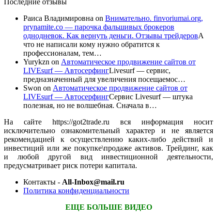
Последние отзывы
Раиса Владимировна
on
Внимательно. finvoriumai.org,
prynamite.co — парочка фальшивых брокеров
однодневок. Как вернуть деньги. Отзывы трейдеров
А
что не написали кому нужно обратится к
профессионалам, тем…
Yurykzn
on
Автоматическое продвижение сайтов от
LIVEsurf — Автосерфинг
Livesurf — сервис,
предназначенный для увеличения посещаемос…
Swon
on
Автоматическое продвижение сайтов от
LIVEsurf — Автосерфинг
Сервис Livesurf — штука
полезная, но не волшебная. Сначала в…
На сайте https://got2trade.ru вся информация носит
исключительно ознакомительный характер и не является
рекомендацией к осуществлению каких-либо действий и
инвестиций или же покупке\продаже активов. Трейдинг, как
и любой другой вид инвестиционной деятельности,
предусматривает риск потери капитала.
Контакты -
All-Inbox@mail.ru
Политика конфиденциальности
ЕЩЕ БОЛЬШЕ ВИДЕО