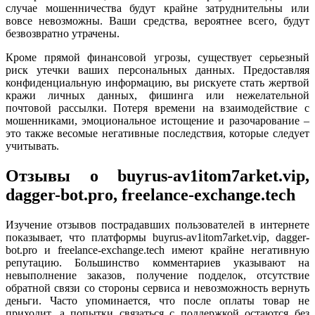
случае мошенничества будут крайне затруднительны или
вовсе невозможны. Ваши средства, вероятнее всего, будут
безвозвратно утрачены.
Кроме прямой финансовой угрозы, существует серьезный
риск утечки ваших персональных данных. Предоставляя
конфиденциальную информацию, вы рискуете стать жертвой
кражи личных данных, фишинга или нежелательной
почтовой рассылки. Потеря времени на взаимодействие с
мошенниками, эмоциональное истощение и разочарование –
это также весомые негативные последствия, которые следует
учитывать.
Отзывы о buyrus-av1itom7arket.vip,
dagger-bot.pro, freelance-exchange.tech
Изучение отзывов пострадавших пользователей в интернете
показывает, что платформы buyrus-av1itom7arket.vip, dagger-
bot.pro и freelance-exchange.tech имеют крайне негативную
репутацию. Большинство комментариев указывают на
невыполнение заказов, получение подделок, отсутствие
обратной связи со стороны сервиса и невозможность вернуть
деньги. Часто упоминается, что после оплаты товар не
приходит, а попытки связаться с поддержкой остаются без