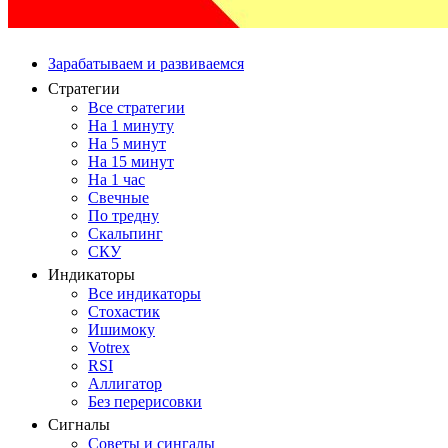
Зарабатываем и развиваемся
Стратегии
Все стратегии
На 1 минуту
На 5 минут
На 15 минут
На 1 час
Свечные
По тредну
Скальпинг
СКУ
Индикаторы
Все индикаторы
Стохастик
Ишимоку
Votrex
RSI
Аллигатор
Без перерисовки
Сигналы
Советы и сингалы