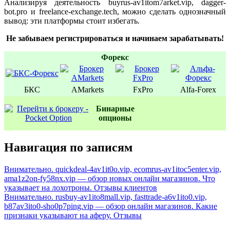
Анализируя деятельность buyrus-av1itom7arket.vip, dagger-
bot.pro и freelance-exchange.tech, можно сделать однозначный
вывод: эти платформы стоит избегать.
Не забываем регистрироваться и начинаем зарабатывать!
Форекс
БКС
AMarkets
FxPro
Alfa-Forex
Бинаpные
oпционы
Навигация по записям
Внимательно. quickdeal-4av1it0o.vip, ecomrus-av1itoc5enter.vip,
ama1z2on-fy58nx.vip — обзор новых онлайн магазинов. Что
указывает на лохотроны. Отзывы клиентов
Внимательно. rusbuy-av1ito8mall.vip, fasttrade-a6v1ito0.vip,
b87av3ito0-sho0p7ping.vip — обзор онлайн магазинов. Какие
признаки указывают на аферу. Отзывы