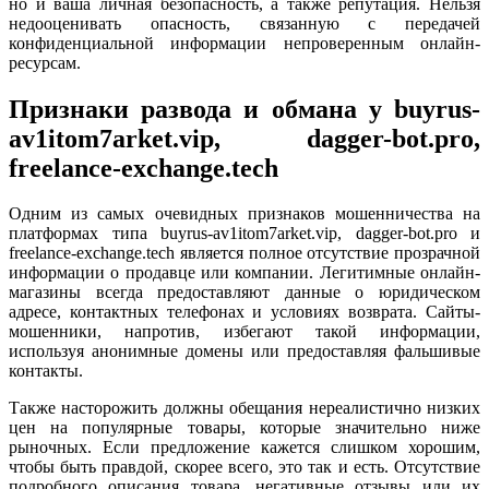
но и ваша личная безопасность, а также репутация. Нельзя
недооценивать опасность, связанную с передачей
конфиденциальной информации непроверенным онлайн-
ресурсам.
Признаки развода и обмана у buyrus-
av1itom7arket.vip, dagger-bot.pro,
freelance-exchange.tech
Одним из самых очевидных признаков мошенничества на
платформах типа buyrus-av1itom7arket.vip, dagger-bot.pro и
freelance-exchange.tech является полное отсутствие прозрачной
информации о продавце или компании. Легитимные онлайн-
магазины всегда предоставляют данные о юридическом
адресе, контактных телефонах и условиях возврата. Сайты-
мошенники, напротив, избегают такой информации,
используя анонимные домены или предоставляя фальшивые
контакты.
Также насторожить должны обещания нереалистично низких
цен на популярные товары, которые значительно ниже
рыночных. Если предложение кажется слишком хорошим,
чтобы быть правдой, скорее всего, это так и есть. Отсутствие
подробного описания товара, негативные отзывы или их