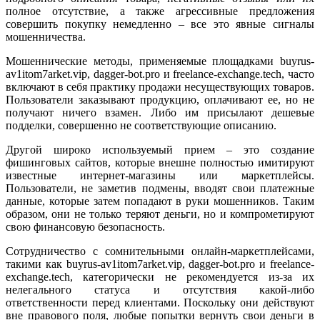
полное отсутствие, а также агрессивные предложения
совершить покупку немедленно – все это явные сигналы
мошенничества.
Мошеннические методы, применяемые площадками buyrus-
av1itom7arket.vip, dagger-bot.pro и freelance-exchange.tech, часто
включают в себя практику продажи несуществующих товаров.
Пользователи заказывают продукцию, оплачивают ее, но не
получают ничего взамен. Либо им присылают дешевые
подделки, совершенно не соответствующие описанию.
Другой широко используемый прием – это создание
фишинговых сайтов, которые внешне полностью имитируют
известные интернет-магазины или маркетплейсы.
Пользователи, не заметив подмены, вводят свои платежные
данные, которые затем попадают в руки мошенников. Таким
образом, они не только теряют деньги, но и компрометируют
свою финансовую безопасность.
Сотрудничество с сомнительными онлайн-маркетплейсами,
такими как buyrus-av1itom7arket.vip, dagger-bot.pro и freelance-
exchange.tech, категорически не рекомендуется из-за их
нелегального статуса и отсутствия какой-либо
ответственности перед клиентами. Поскольку они действуют
вне правового поля, любые попытки вернуть свои деньги в