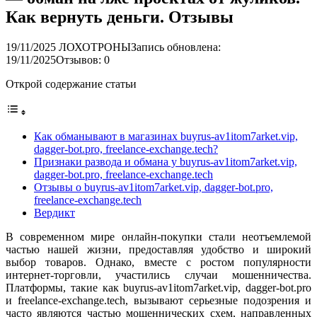
Как вернуть деньги. Отзывы
19/11/2025
ЛОХОТРОНЫ
Запись обновлена:
19/11/2025
Отзывов: 0
Открой содержание статьи
Как обманывают в магазинах buyrus-av1itom7arket.vip,
dagger-bot.pro, freelance-exchange.tech?
Признаки развода и обмана у buyrus-av1itom7arket.vip,
dagger-bot.pro, freelance-exchange.tech
Отзывы о buyrus-av1itom7arket.vip, dagger-bot.pro,
freelance-exchange.tech
Вердикт
В современном мире онлайн-покупки стали неотъемлемой
частью нашей жизни, предоставляя удобство и широкий
выбор товаров. Однако, вместе с ростом популярности
интернет-торговли, участились случаи мошенничества.
Платформы, такие как buyrus-av1itom7arket.vip, dagger-bot.pro
и freelance-exchange.tech, вызывают серьезные подозрения и
часто являются частью мошеннических схем, направленных