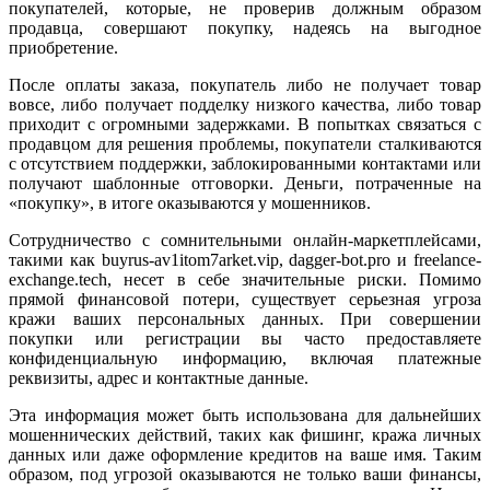
покупателей, которые, не проверив должным образом
продавца, совершают покупку, надеясь на выгодное
приобретение.
После оплаты заказа, покупатель либо не получает товар
вовсе, либо получает подделку низкого качества, либо товар
приходит с огромными задержками. В попытках связаться с
продавцом для решения проблемы, покупатели сталкиваются
с отсутствием поддержки, заблокированными контактами или
получают шаблонные отговорки. Деньги, потраченные на
«покупку», в итоге оказываются у мошенников.
Сотрудничество с сомнительными онлайн-маркетплейсами,
такими как buyrus-av1itom7arket.vip, dagger-bot.pro и freelance-
exchange.tech, несет в себе значительные риски. Помимо
прямой финансовой потери, существует серьезная угроза
кражи ваших персональных данных. При совершении
покупки или регистрации вы часто предоставляете
конфиденциальную информацию, включая платежные
реквизиты, адрес и контактные данные.
Эта информация может быть использована для дальнейших
мошеннических действий, таких как фишинг, кража личных
данных или даже оформление кредитов на ваше имя. Таким
образом, под угрозой оказываются не только ваши финансы,