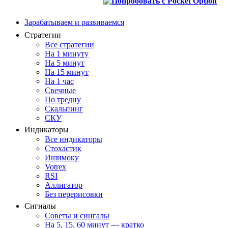
Зарабатываем и развиваемся
Стратегии
Все стратегии
На 1 минуту
На 5 минут
На 15 минут
На 1 час
Свечные
По тредну
Скальпинг
СКУ
Индикаторы
Все индикаторы
Стохастик
Ишимоку
Votrex
RSI
Аллигатор
Без перерисовки
Сигналы
Советы и сингалы
На 5, 15, 60 минут — кратко