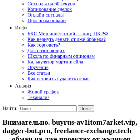
Сигналы на 60 секунд
Копирование сделок
Онлайн сигналы
Прогнозы онлайн
Инфо
БКС Мир инвестиций — лиц. ЦБ РФ
Как вернуть деньги от лже-брокера?
Как торговать?
Для начинающих
Школа по бинарным опционам
Калькулятор мартингейла
Обучение
Все статьи
Как оставить / удалить отзыв
Анализ
Живой график
Теханализ
Найти:
Внимательно. buyrus-av1itom7arket.vip,
dagger-bot.pro, freelance-exchange.tech
— обман на лже проектах от жуликов.