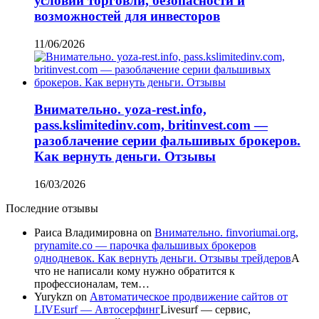
условий торговли, безопасности и
возможностей для инвесторов
11/06/2026
Внимательно. yoza-rest.info,
pass.kslimitedinv.com, britinvest.com —
разоблачение серии фальшивых брокеров.
Как вернуть деньги. Отзывы
16/03/2026
Последние отзывы
Раиса Владимировна
on
Внимательно. finvoriumai.org,
prynamite.co — парочка фальшивых брокеров
однодневок. Как вернуть деньги. Отзывы трейдеров
А
что не написали кому нужно обратится к
профессионалам, тем…
Yurykzn
on
Автоматическое продвижение сайтов от
LIVEsurf — Автосерфинг
Livesurf — сервис,