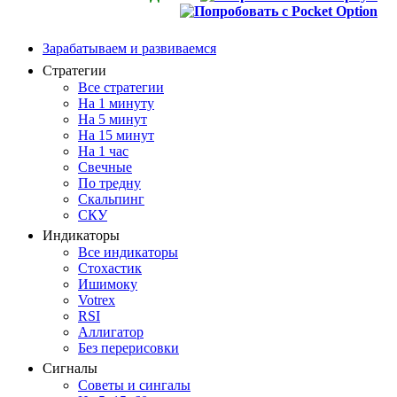
Зарабатываем и развиваемся
Стратегии
Все стратегии
На 1 минуту
На 5 минут
На 15 минут
На 1 час
Свечные
По тредну
Скальпинг
СКУ
Индикаторы
Все индикаторы
Стохастик
Ишимоку
Votrex
RSI
Аллигатор
Без перерисовки
Сигналы
Советы и сингалы