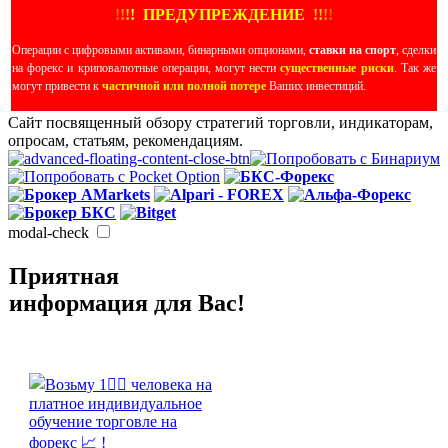
!
!
!
!
ПРЕДУПРЕЖДЕНИЕ
!!
!
!
Операции с цифровыми активами, бинарными опционами,
ставки на спорт
, сделки
на форекс и криповалютные операции, могут нести
существенные риски
. Так же
могут привести к
частичной или полной потере
Ваших инвестиций.
Сайт посвященный обзору стратегий торговли, индикаторам,
опросам, статьям, рекомендациям.
modal-check
Приятная
информация для Вас!