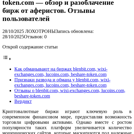
token.com — обзор и разоблачение
бирж от аферистов. Отзывы
пользователей
28/10/2025
ЛОХОТРОНЫ
Запись обновлена:
28/10/2025
Отзывов: 0
Открой содержание статьи
Как обманывают на биржах blenbit.com, wixi-
exchanges.com, lucoins.com, beshare-token.com
Признаки развода и обмана у blenbit.com, wixi-
exchanges.com, lucoins.com, beshare-token.com
Отзывы о blenbit.com, wixi-exchanges.com, lucoins.com,
beshare-token.com
Вердикт
Криптовалютные биржи играют ключевую роль в
современном финансовом мире, предоставляя возможность
торговли цифровыми активами. Однако вместе с ростом
популярности таких платформ увеличивается количество
мошеннических сайтов, которые маскируются под надежные