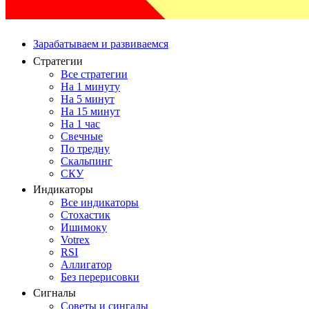
Зарабатываем и развиваемся
Стратегии
Все стратегии
На 1 минуту
На 5 минут
На 15 минут
На 1 час
Свечные
По тредну
Скальпинг
СКУ
Индикаторы
Все индикаторы
Стохастик
Ишимоку
Votrex
RSI
Аллигатор
Без перерисовки
Сигналы
Советы и сингалы