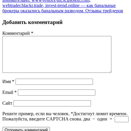
Внимательно. wwwvestofx-int.scipiosoft.com,
webtrader.blackr.trade, invest-trend.online — как банальные
брокеры оказались банальным разводом. Отзывы трейдеров
Добавить комментарий
Комментарий
*
Имя
*
Email
*
Сайт
Решите пример, если вы человек.
*
Достигнут лимит времени.
Пожалуйста, введите CAPTCHA снова.
два
−
один
=