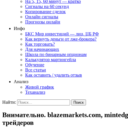
На 5, 15, 60 минут — кратко
Сигналы на 60 секунд
Копирование сделок
Онлайн сигналы
Прогнозы онлайн
Инфо
БКС Мир инвестиций — лиц. ЦБ РФ
Как вернуть деньги от лже-брокера?
Как торговать?
Для начинающих
Школа по бинарным опционам
Калькулятор мартингейла
Обучение
Все статьи
Как оставить / удалить отзыв
Анализ
Живой график
Теханализ
Найти:
Внимательно. blazemarkets.com, minte
трейдеров