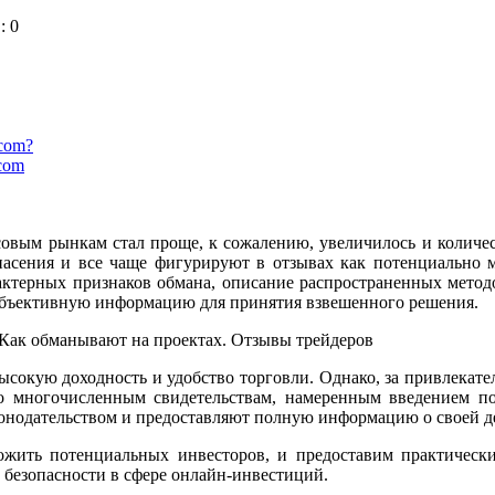
: 0
.com?
.com
совым рынкам стал проще, к сожалению, увеличилось и количес
опасения и все чаще фигурируют в отзывах как потенциально 
рактерных признаков обмана, описание распространенных мето
 объективную информацию для принятия взвешенного решения.
ысокую доходность и удобство торговли. Однако, за привлекате
о многочисленным свидетельствам, намеренным введением по
конодательством и предоставляют полную информацию о своей де
жить потенциальных инвесторов, и предоставим практически
 безопасности в сфере онлайн-инвестиций.