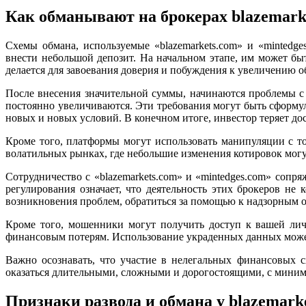
Как обманывают на брокерах blazemarke
Схемы обмана, используемые «blazemarkets.com» и «mintedg
внести небольшой депозит. На начальном этапе, им может б
делается для завоевания доверия и побуждения к увеличению 
После внесения значительной суммы, начинаются проблемы с 
постоянно увеличиваются. Эти требования могут быть сформул
новых и новых условий. В конечном итоге, инвестор теряет до
Кроме того, платформы могут использовать манипуляции с т
волатильных рынках, где небольшие изменения котировок мог
Сотрудничество с «blazemarkets.com» и «mintedges.com» соп
регулирования означает, что деятельность этих брокеров н
возникновения проблем, обратиться за помощью к надзорным о
Кроме того, мошенники могут получить доступ к вашей ли
финансовым потерям. Использование украденных данных может
Важно осознавать, что участие в нелегальных финансовых 
оказаться длительными, сложными и дорогостоящими, с мини
Признаки развода и обмана у blazemarke