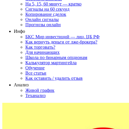
На 5, 15, 60 минут — кратко
Сигналы на 60 секунд
Копирование сделок
Онлайн сигналы
Прогнозы онлайн
Инфо
БКС Мир инвестиций — лиц. ЦБ РФ
Как вернуть деньги от лже-брокера?
Как торговать?
Для начинающих
Школа по бинарным опционам
Калькулятор мартингейла
Обучение
Все статьи
Как оставить / удалить отзыв
Анализ
Живой график
Теханализ