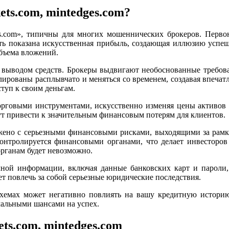
ts.com, mintedges.com?
es.com», типичны для многих мошеннических брокеров. Первон
ыть показана искусственная прибыль, создающая иллюзию усп
объема вложений.
выводом средств. Брокеры выдвигают необоснованные требован
ированы расплывчато и меняться со временем, создавая впечат
ступ к своим деньгам.
орговыми инструментами, искусственно изменяя цены активов 
ут привести к значительным финансовым потерям для клиентов.
ряжено с серьезными финансовыми рисками, выходящими за рам
е контролируется финансовыми органами, что делает инвестор
рганам будет невозможно.
чной информации, включая данные банковских карт и пароли
 повлечь за собой серьезные юридические последствия.
схемах может негативно повлиять на вашу кредитную истори
мальными шансами на успех.
ts.com, mintedges.com