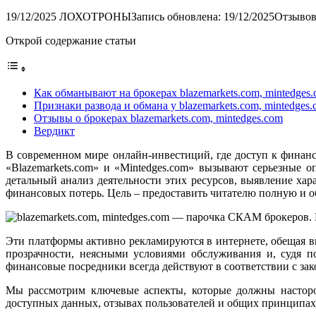
19/12/2025
ЛОХОТРОНЫ
Запись обновлена: 19/12/2025
Отзывов
Открой содержание статьи
Как обманывают на брокерах blazemarkets.com, mintedges
Признаки развода и обмана у blazemarkets.com, mintedges
Отзывы о брокерах blazemarkets.com, mintedges.com
Вердикт
В современном мире онлайн-инвестиций, где доступ к финан
«Blazemarkets.com» и «Mintedges.com» вызывают серьезные 
детальный анализ деятельности этих ресурсов, выявление ха
финансовых потерь. Цель – предоставить читателю полную и
Эти платформы активно рекламируются в интернете, обещая в
прозрачности, неясными условиями обслуживания и, судя п
финансовые посредники всегда действуют в соответствии с за
Мы рассмотрим ключевые аспекты, которые должны насторо
доступных данных, отзывах пользователей и общих принципах