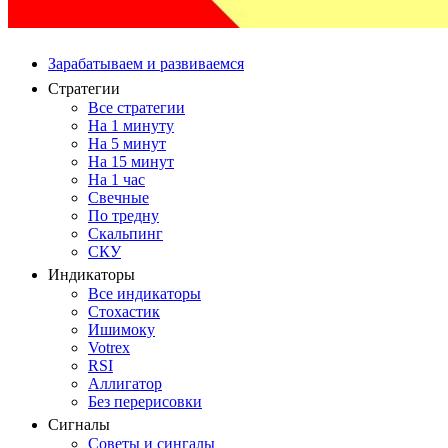
Зарабатываем и развиваемся
Стратегии
Все стратегии
На 1 минуту
На 5 минут
На 15 минут
На 1 час
Свечные
По тредну
Скальпинг
СКУ
Индикаторы
Все индикаторы
Стохастик
Ишимоку
Votrex
RSI
Аллигатор
Без перерисовки
Сигналы
Советы и сингалы