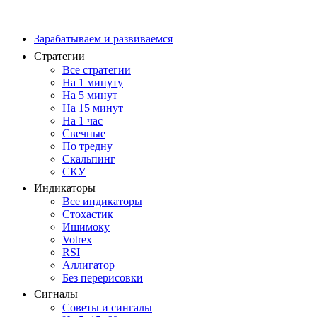
Зарабатываем и развиваемся
Стратегии
Все стратегии
На 1 минуту
На 5 минут
На 15 минут
На 1 час
Свечные
По тредну
Скальпинг
СКУ
Индикаторы
Все индикаторы
Стохастик
Ишимоку
Votrex
RSI
Аллигатор
Без перерисовки
Сигналы
Советы и сингалы